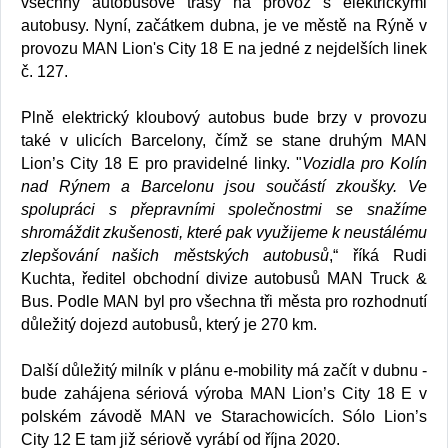
všechny autobusové trasy na provoz s elektrickými
autobusy. Nyní, začátkem dubna, je ve městě na Rýně v
provozu MAN Lion's City 18 E na jedné z nejdelších linek
č. 127.
Plně elektrický kloubový autobus bude brzy v provozu
také v ulicích Barcelony, čímž se stane druhým MAN
Lion’s City 18 E pro pravidelné linky. "
Vozidla pro Kolín
nad Rýnem a Barcelonu jsou součástí zkoušky. Ve
spolupráci s přepravními společnostmi se snažíme
shromáždit zkušenosti, které pak využijeme k neustálému
zlepšování našich městských autobusů
,“ říká Rudi
Kuchta, ředitel obchodní divize autobusů MAN Truck &
Bus. Podle MAN byl pro všechna tři města pro rozhodnutí
důležitý dojezd autobusů, který je 270 km.
Další důležitý milník v plánu e-mobility má začít v dubnu -
bude zahájena sériová výroba MAN Lion’s City 18 E v
polském závodě MAN ve Starachowicích. Sólo Lion’s
City 12 E tam již sériově vyrábí od října 2020.