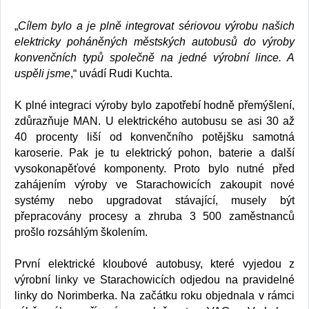
„
Cílem bylo a je plně integrovat sériovou výrobu našich
elektricky poháněných městských autobusů do výroby
konvenčních typů společně na jedné výrobní lince. A
uspěli jsme
,“ uvádí Rudi Kuchta.
K plné integraci výroby bylo zapotřebí hodně přemýšlení,
zdůrazňuje MAN. U elektrického autobusu se asi 30 až
40 procenty liší od konvenčního potějšku samotná
karoserie. Pak je tu elektrický pohon, baterie a další
vysokonapěťové komponenty. Proto bylo nutné před
zahájením výroby ve Starachowicích zakoupit nové
systémy nebo upgradovat stávající, musely být
přepracovány procesy a zhruba 3 500 zaměstnanců
prošlo rozsáhlým školením.
První elektrické kloubové autobusy, které vyjedou z
výrobní linky ve Starachowicích odjedou na pravidelné
linky do Norimberka. Na začátku roku objednala v rámci