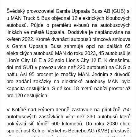
Švédský provozovatel Gamla Uppsala Buss AB (GUB) si
u MAN Truck & Bus objednal 12 elektrických kloubových
autobusů. Půjde o premiéru e-busů na autobusových
linkách ve městě Uppsala. Dodávka je naplánována na
květen 2022. Kromě dvanácti autobusů rámcová smlouva
s Gamla Uppsala Buss zahrnuje opci na dalších 65
elektrických autobusů MAN do roku 2023, 45 autobusů je
Lion's City 18 E a 20 sólo Lion's City 12 E. K dnešnímu
dni má GUB v provozu více než 220 autobusů na CNG a
naftu. Asi 95 procent je značky MAN. Jedním z důvodů
pro zadání zakázky na elektrické autobusy MAN byla
kapacita cestujících. S délkou 18 metrů nabízí prostor až
pro 120 cestujících.
V Kolíně nad Rýnem denně zastavuje na přibližně 750
autobusových zastávkách více než 330 autobusů které
pokrývají síť téměř 600 kilometrů. Do roku 2030 chce
společnost Kölner Verkehrs-Betriebe AG (KVB) přestavět