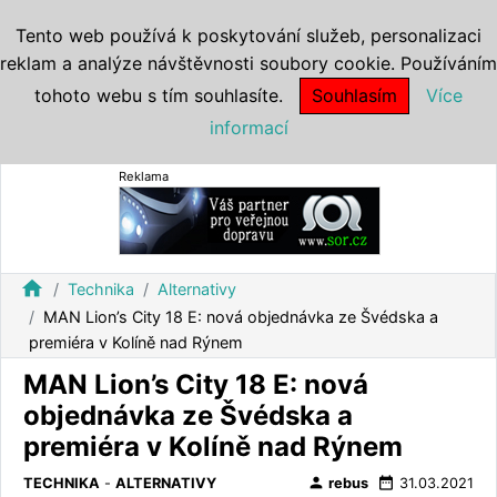
Tento web používá k poskytování služeb, personalizaci
reklam a analýze návštěvnosti soubory cookie. Používáním
tohoto webu s tím souhlasíte.
Souhlasím
Více
informací
Reklama
home
Technika
Alternativy
MAN Lion’s City 18 E: nová objednávka ze Švédska a
premiéra v Kolíně nad Rýnem
MAN Lion’s City 18 E: nová
objednávka ze Švédska a
premiéra v Kolíně nad Rýnem
person
date_range
TECHNIKA
-
ALTERNATIVY
rebus
31.03.2021