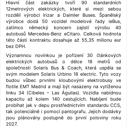
Hlavní část zakázky tvoří 90 standardních
12metrových elektrických, které si mezi sebou
rozdělí výrobci Irizar a Daimler Buses. Španělský
výrobce dodá 50 vozidel modelové řady ieBus,
zatímco německý koncern zajistí výrobu 40
autobusů Mercedes-Benz eCitaro. Celková hodnota
této části kontraktu dosahuje až 55,35 milionu eur
bez DPH.
Významnou novinkou je pořízení 30 článkových
elektrických autobusů o délce 18 metrů od
společnosti Solaris Bus & Coach, která uspěla se
svým modelem Solaris Urbino 18 electric. Tyto vozy
budou vůbec prvními kloubovými elektrobusy ve
flotile EMT Madrid a mají být nasazeny na vytíženou
linku 34 (Cibeles – Las Águilas). Vozidla nabídnou
kapacitu až kolem 140 cestujících. Nabíjení bude
probíhat jak v depu prostřednictvím standardu CCS,
tak potenciálně i pomocí pantografu. Jejich dodávky
jsou plánovány postupně do první poloviny roku
2027.