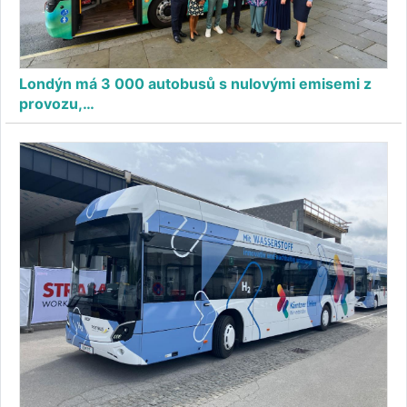
Londýn má 3 000 autobusů s nulovými emisemi z
provozu,…