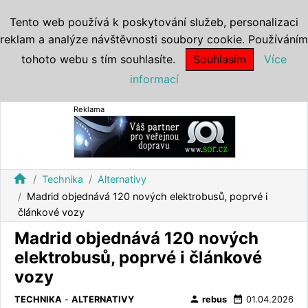
Tento web používá k poskytování služeb, personalizaci
reklam a analýze návštěvnosti soubory cookie. Používáním
tohoto webu s tím souhlasíte.
Souhlasím
Více
informací
Reklama
home
Technika
Alternativy
Madrid objednává 120 nových elektrobusů, poprvé i
článkové vozy
Madrid objednává 120 nových
elektrobusů, poprvé i článkové
vozy
person
date_range
TECHNIKA
-
ALTERNATIVY
rebus
01.04.2026