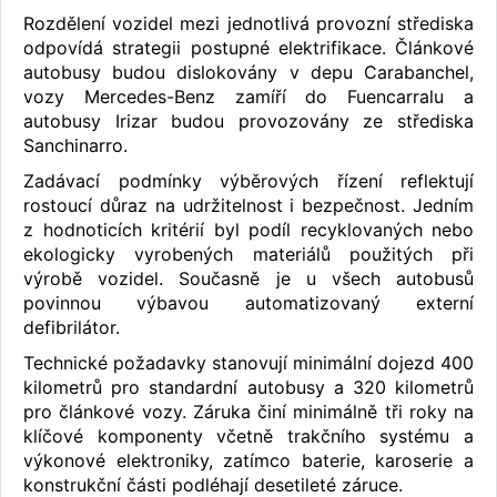
Rozdělení vozidel mezi jednotlivá provozní střediska
odpovídá strategii postupné elektrifikace. Článkové
autobusy budou dislokovány v depu Carabanchel,
vozy Mercedes-Benz zamíří do Fuencarralu a
autobusy Irizar budou provozovány ze střediska
Sanchinarro.
Zadávací podmínky výběrových řízení reflektují
rostoucí důraz na udržitelnost i bezpečnost. Jedním
z hodnoticích kritérií byl podíl recyklovaných nebo
ekologicky vyrobených materiálů použitých při
výrobě vozidel. Současně je u všech autobusů
povinnou výbavou automatizovaný externí
defibrilátor.
Technické požadavky stanovují minimální dojezd 400
kilometrů pro standardní autobusy a 320 kilometrů
pro článkové vozy. Záruka činí minimálně tři roky na
klíčové komponenty včetně trakčního systému a
výkonové elektroniky, zatímco baterie, karoserie a
konstrukční části podléhají desetileté záruce.