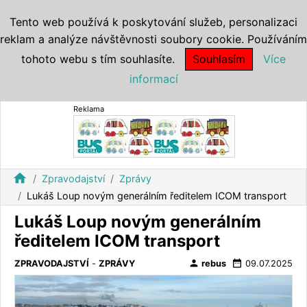
Tento web používá k poskytování služeb, personalizaci
reklam a analýze návštěvnosti soubory cookie. Používáním
tohoto webu s tím souhlasíte.
Souhlasím
Více
informací
Reklama
home
Zpravodajství
Zprávy
Lukáš Loup novým generálním ředitelem ICOM transport
Lukáš Loup novým generálním
ředitelem ICOM transport
person
date_range
ZPRAVODAJSTVÍ
-
ZPRÁVY
rebus
09.07.2025