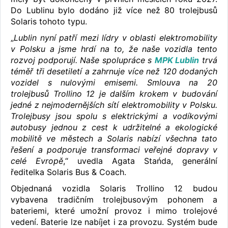
Do Lublinu bylo dodáno již více než 80 trolejbusů
Solaris tohoto typu.
„
Lublin nyní patří mezi lídry v oblasti elektromobility
v Polsku a jsme hrdí na to, že naše vozidla tento
rozvoj podporují. Naše spolupráce s
MPK Lublin
trvá
téměř tři desetiletí a zahrnuje více než 120 dodaných
vozidel s nulovými emisemi. Smlouva na 20
trolejbusů Trollino 12 je dalším krokem v budování
jedné z nejmodernějších sítí elektromobility v Polsku.
Trolejbusy jsou spolu s elektrickými a vodíkovými
autobusy jednou z cest k udržitelné a ekologické
mobilitě ve městech a Solaris nabízí všechna tato
řešení a podporuje transformaci veřejné dopravy v
celé Evropě
,“ uvedla Agata Stańda, generální
ředitelka Solaris Bus & Coach.
Objednaná vozidla Solaris Trollino 12 budou
vybavena tradičním trolejbusovým pohonem a
bateriemi, které umožní provoz i mimo trolejové
vedení. Baterie lze nabíjet i za provozu. Systém bude