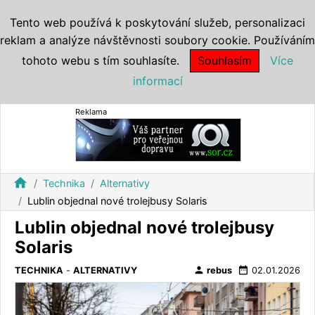
Tento web používá k poskytování služeb, personalizaci
reklam a analýze návštěvnosti soubory cookie. Používáním
tohoto webu s tím souhlasíte.
Souhlasím
Více
informací
Reklama
home
Technika
Alternativy
Lublin objednal nové trolejbusy Solaris
Lublin objednal nové trolejbusy
Solaris
person
date_range
TECHNIKA
-
ALTERNATIVY
rebus
02.01.2026