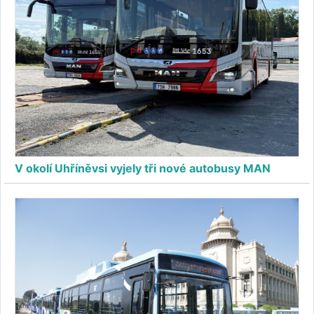
V okolí Uhříněvsi vyjely tři nové autobusy MAN