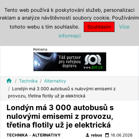
Tento web používá k poskytování služeb, personalizaci
reklam a analýze návštěvnosti soubory cookie. Používáním
tohoto webu s tím souhlasíte.
Souhlasím
Více
informací
Reklama
home
Technika
Alternativy
Londýn má 3 000 autobusů s nulovými emisemi z
provozu, třetina flotily už je elektrická
Londýn má 3 000 autobusů s
nulovými emisemi z provozu,
třetina flotily už je elektrická
person
date_range
TECHNIKA
-
ALTERNATIVY
rebus
16.06.2026