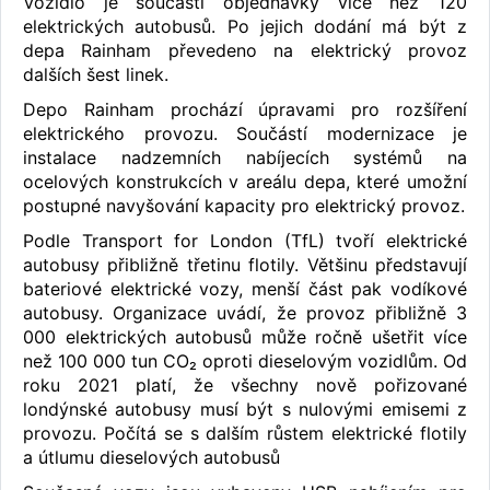
Vozidlo je součástí objednávky více než 120
elektrických autobusů. Po jejich dodání má být z
depa Rainham převedeno na elektrický provoz
dalších šest linek.
Depo Rainham prochází úpravami pro rozšíření
elektrického provozu. Součástí modernizace je
instalace nadzemních nabíjecích systémů na
ocelových konstrukcích v areálu depa, které umožní
postupné navyšování kapacity pro elektrický provoz.
Podle Transport for London (TfL) tvoří elektrické
autobusy přibližně třetinu flotily. Většinu představují
bateriové elektrické vozy, menší část pak vodíkové
autobusy. Organizace uvádí, že provoz přibližně 3
000 elektrických autobusů může ročně ušetřit více
než 100 000 tun CO₂ oproti dieselovým vozidlům. Od
roku 2021 platí, že všechny nově pořizované
londýnské autobusy musí být s nulovými emisemi z
provozu. Počítá se s dalším růstem elektrické flotily
a útlumu dieselových autobusů