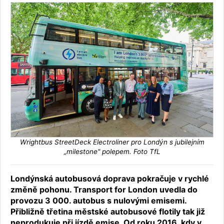
Wrightbus StreetDeck Electroliner pro Londýn s jubilejním
„milestone" polepem. Foto TfL
Londýnská autobusová doprava pokračuje v rychlé
změně pohonu. Transport for London uvedla do
provozu 3 000. autobus s nulovými emisemi.
Přibližně třetina městské autobusové flotily tak již
neprodukuje při jízdě emise. Od roku 2016, kdy v