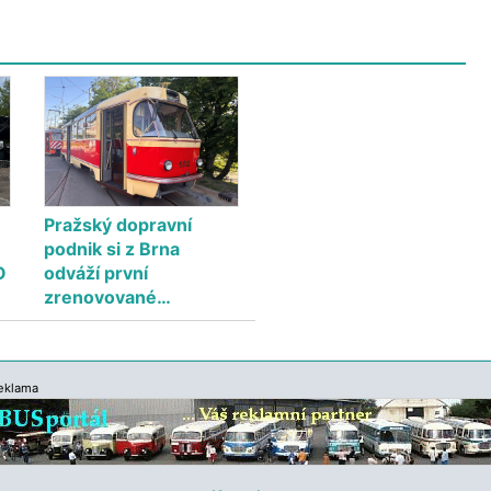
Pražský dopravní
podnik si z Brna
O
odváží první
zrenovované…
eklama