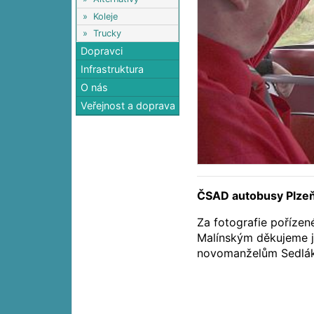
»
Koleje
»
Trucky
Dopravci
Infrastruktura
O nás
Veřejnost a doprava
ČSAD autobusy Plzeň
Za fotografie poříze
Malínským děkujeme j
novomanželům Sedlák