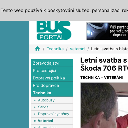
ZPRÁVY
JÍZDNÍ ŘÁDY
MHD, IDS
BUSY
SERV
Tento web používá k poskytování služeb, personalizaci re
Reklama
home
Technika
Veteráni
Letní svatba s hi
Letní svatba 
Zpravodajství
Škoda 706 R
Pro cestující
Dopravní politika
TECHNIKA
-
VETERÁNI
Pro dopravce
Technika
»
Autobusy
»
Servis
»
Dopravní systémy
»
Veteráni
»
Alternativy