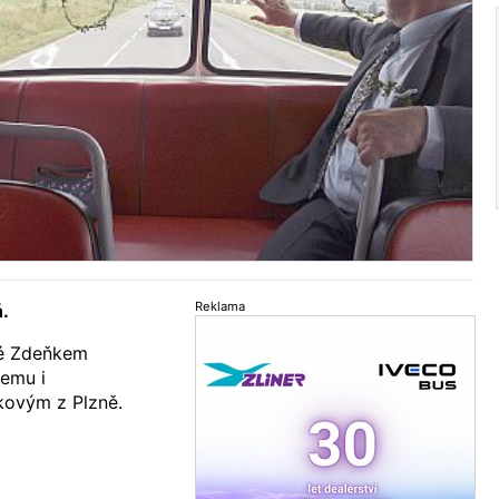
Reklama
.
né Zdeňkem
emu i
ovým z Plzně.