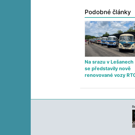
Podobné články
Na srazu v Lešanech
se představily nově
renovované vozy RT
R