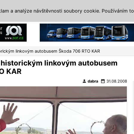
IS
ALTERNATIVY
VETERÁNI
SYSTÉMY
VELETRHY
AKCE
I
klam a analýze návštěvnosti soubory cookie. Používáním to
Reklama
storickým linkovým autobusem Škoda 706 RTO KAR
s historickým linkovým autobusem
TO KAR
person
date_range
dabra
31.08.2008