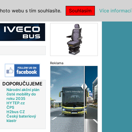
|
NSTITUCE
hoto webu s tím souhlasíte.
Souhlasím
Více informací
Reklama
Reklama
DOPORUČUJEME
Národní akční plán
čisté mobility do
roku 2035
HYTEP.cz
ČPS
H2bus CZ
Český bateriový
klastr