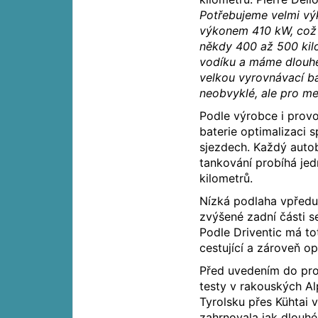
Potřebujeme velmi vý
výkonem 410 kW, což
někdy 400 až 500 kil
vodíku a máme dlouhé
velkou vyrovnávací ba
neobvyklé, ale pro m
Podle výrobce i pro
baterie optimalizaci 
sjezdech. Každý auto
tankování probíhá jed
kilometrů.
Nízká podlaha vpředu
zvýšené zadní části s
Podle Driventic má to
cestující a zároveň op
Před uvedením do pro
testy v rakouských Al
Tyrolsku přes Kühtai 
zahrnovala jak dlouhé