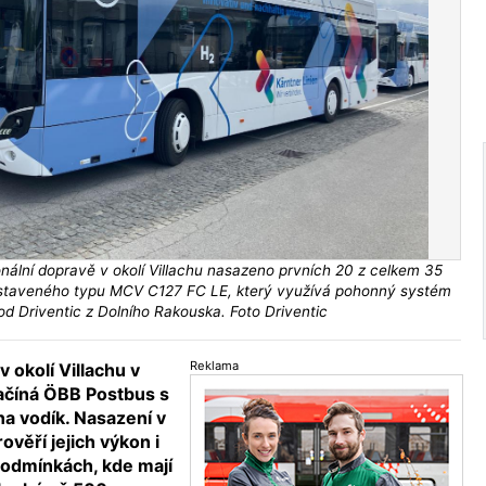
nální dopravě v okolí Villachu nasazeno prvních 20 z celkem 35
staveného typu MCV C127 FC LE, který využívá pohonný systém
d Driventic z Dolního Rakouska. Foto Driventic
Reklama
v okolí Villachu v
ačíná ÖBB Postbus s
a vodík. Nasazení v
věří jejich výkon i
podmínkách, kde mají