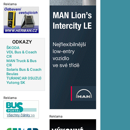
Reklama
ODKAZY
ŠKODA
VDL Bus & Coach
CR
MAN Truck & Bus
CR
Solaris Bus & Coach
Beulas
TURANCAR (ISUZU)
Yutong SK
Reklama
Reklama