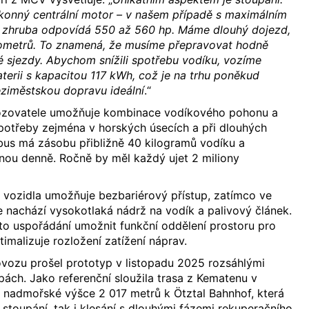
konný centrální motor – v našem případě s maximálním
 zhruba odpovídá 550 až 560 hp. Máme dlouhý dojezd,
ometrů. To znamená, že musíme přepravovat hodně
 sjezdy. Abychom snížili spotřebu vodíku, vozíme
terii s kapacitou 117 kWh, což je na trhu poněkud
eziměstskou dopravu ideální
.“
vozovatele umožňuje kombinace vodíkového pohonu a
spotřeby zejména v horských úsecích a při dlouhých
bus má zásobu přibližně 40 kilogramů vodíku a
nou denně. Ročně by měl každý ujet 2 miliony
 vozidla umožňuje bezbariérový přístup, zatímco ve
e nachází vysokotlaká nádrž na vodík a palivový článek.
to uspořádání umožnit funkční oddělení prostoru pro
timalizuje rozložení zatížení náprav.
vozu prošel prototyp v listopadu 2025 rozsáhlými
pách. Jako referenční sloužila trasa z Kematenu v
v nadmořské výšce 2 017 metrů k Ötztal Bahnhof, která
 stoupání, tak i klesání s dlouhými fázemi rekuperačního