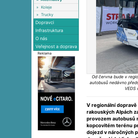
»
Koleje
»
Trucky
Dopravci
Infrastruktura
O nás
Veřejnost a doprava
Reklama
Od června bude v regio
autobusů nedávno před
VEDS o
V regionální dopravě 
rakouských Alpách z
provozem autobusů n
kopcovitém terénu pro
dojezd v náročných 