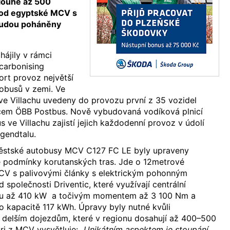
dlouhé až 500
 od egyptské MCV s
budou poháněny
ájily v rámci
carbonising
ort provoz největší
tobusů v zemi. Ve
 ve Villachu uvedeny do provozu první z 35 vozidel
em ÖBB Postbus. Nově vybudovaná vodíková plnicí
 ve Villachu zajistí jejich každodenní provoz v údolí
egendtalu.
ěstské autobusy MCV C127 FC LE byly upraveny
é podmínky korutanských tras. Jde o 12metrové
V s palivovými články s elektrickým pohonným
společnosti Driventic, které využívají centrální
nu až 410 kW a točivým momentem až 3 100 Nm a
 o kapacitě 117 kWh. Úpravy byly nutné kvůli
 delším dojezdům, které v regionu dosahují až 400–500
ori z MCV vysvětluje: „
Unikátním aspektem je stoupání.