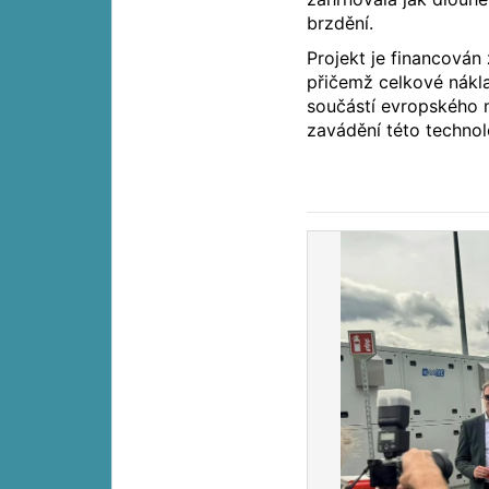
brzdění.
Projekt je financován
přičemž celkové nákla
součástí evropského 
zavádění této technol