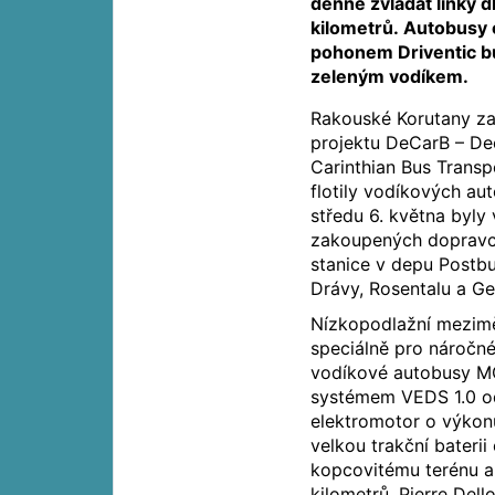
denně zvládat linky 
kilometrů. Autobusy
pohonem Driventic 
zeleným vodíkem.
Rakouské Korutany zah
projektu DeCarB – De
Carinthian Bus Transp
flotily vodíkových au
středu 6. května byly
zakoupených dopravc
stanice v depu Postbus
Drávy, Rosentalu a G
Nízkopodlažní mezim
speciálně pro náročn
vodíkové autobusy MC
systémem VEDS 1.0 od 
elektromotor o výko
velkou trakční baterii
kopcovitému terénu a
kilometrů. Pierre Dell