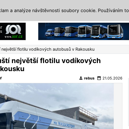
IS
ALTERNATIVY
VETERÁNI
SYSTÉMY
VELETRHY
AKCE
I
klam a analýze návštěvnosti soubory cookie. Používáním to
Reklama
 největší flotilu vodíkových autobusů v Rakousku
tí největší flotilu vodíkových
akousku
person
date_range
Y
rebus
21.05.2026