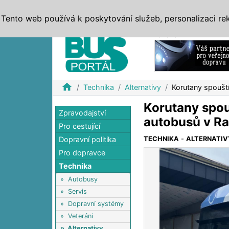
ZPRÁVY
JÍZDNÍ ŘÁDY
MHD, IDS
BUSY
SERV
Tento web používá k poskytování služeb, personalizaci re
Reklama
home
Technika
Alternativy
Korutany spouští
Korutany spouš
Zpravodajství
autobusů v R
Pro cestující
Dopravní politika
TECHNIKA
-
ALTERNATIV
Pro dopravce
Technika
»
Autobusy
»
Servis
»
Dopravní systémy
»
Veteráni
»
Alternativy