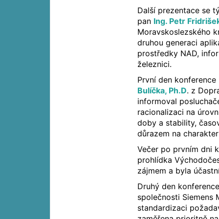
Další prezentace se t
pan
Ing. Petr Fridriše
Moravskoslezského kra
druhou generaci aplik
prostředky NAD, info
železnici.
První den konference
Bulíčka, Ph.D
. z Dopr
informoval posluchače
racionalizaci na úrovn
doby a stability, čas
důrazem na charakteri
Večer po prvním dni 
prohlídka Východočes
zájmem a byla účastn
Druhý den konference
společnosti Siemens 
standardizaci požadav
zaměřena prioritně na