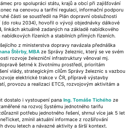
ámec pro spolupráci státu, krajů a obcí při zajišťování
onec na cenovou a tarifní regulaci, informační podporu
ruhé části se soustředil na Plán dopravní obslužnosti
í (do roku 2034), hovořil o vývoji objednávky dálkové
, linkách aktuálně zadaných na základě nabídkového
h nabídkových řízeních a stabilních přímých řízeních.
šejícího z ministerstva dopravy navázala přednáška
omana Štěrby, MBA
ze Správy železnic, který se ve svém
osti rozvoje železniční infrastruktury věnoval mj.
dopravě šetrné k životnímu prostředí, prioritám
ení vlády, strategickým cílům Správy železnic s vazbou
rozvoje elektrické trakce v ČR, přípravě výstavby
atí, provozu a realizaci ETCS, rozvojovým aktivitám a
t dostalo i vystoupení pana
Ing. Tomáše Tichého
ze
zaměřené na rozvoj Systému jednotného tarifu
důraznil potřebu jednotného řešení, shrnul více jak 5 let
neTicket, zmínil aktuální informace z rozšiřování
 dvou letech a návazné aktivity a širší kontext.