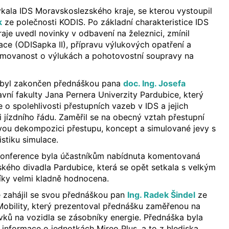
ýkala IDS Moravskoslezského kraje, se kterou vystoupil
k
ze polečnosti KODIS. Po základní charakteristice IDS
je uvedl novinky v odbavení na železnici, zmínil
ace (ODISapka II), přípravu výlukových opatření a
rmovanost o výlukách a pohotovostní soupravy na
 byl zakončen přednáškou pana
doc. Ing. Josefa
avní fakulty Jana Pernera Univerzity Pardubice, který
 o spolehlivosti přestupních vazeb v IDS a jejich
i jízdního řádu. Zaměřil se na obecný vztah přestupní
ovou dekompozici přestupu, koncept a simulované jevy s
stiku simulace.
konference byla účastníkům nabídnuta komentovaná
kého divadla Pardubice, která se opět setkala s velkým
íky velmi kladně hodnocena.
 zahájil se svou přednáškou pan
Ing. Radek Šindel
ze
Mobility, který prezentoval přednášku zaměřenou na
ků na vozidla se zásobníky energie. Přednáška byla
 informace o jednotkách Mireo Plus, a to z hlediska