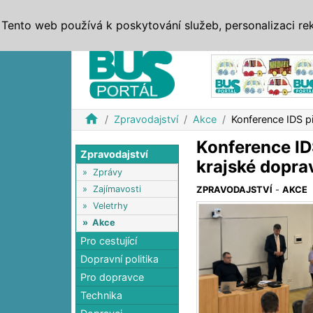
ZPRÁVY
JÍZDNÍ ŘÁDY
MHD, IDS
BUSY
SERV
Tento web používá k poskytování služeb, personalizaci re
Reklama
home
Zpravodajství
Akce
Konference IDS p
Konference ID
Zpravodajství
krajské dopra
»
Zprávy
»
Zajímavosti
ZPRAVODAJSTVÍ
-
AKCE
»
Veletrhy
»
Akce
Pro cestující
Dopravní politika
Pro dopravce
Technika