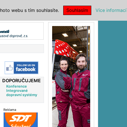
|
NSTITUCE
hoto webu s tím souhlasíte.
Souhlasím
Více informací
Reklama
DOPORUČUJEME
Konference
Integrované
dopravní systémy
Reklama