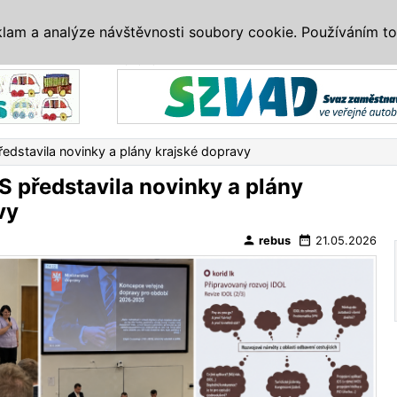
IS
ALTERNATIVY
VETERÁNI
SYSTÉMY
VELETRHY
AKCE
I
klam a analýze návštěvnosti soubory cookie. Používáním to
Reklama
ředstavila novinky a plány krajské dopravy
S představila novinky a plány
vy
person
date_range
rebus
21.05.2026