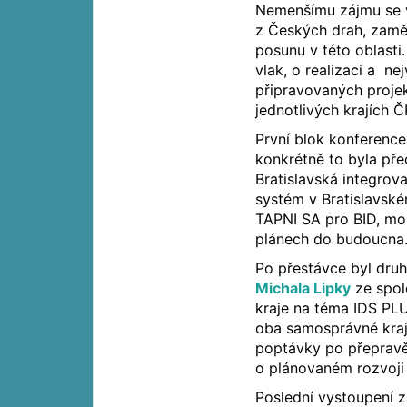
Nemenšímu zájmu se 
z Českých drah, zamě
posunu v této oblasti
vlak, o realizaci a ne
připravovaných projek
jednotlivých krajích Č
První blok konferenc
konkrétně to byla př
Bratislavská integrov
systém v Bratislavském
TAPNI SA pro BID, mob
plánech do budoucna
Po přestávce byl dru
Michala Lipky
ze spol
kraje na téma IDS PLU
oba samosprávné kraje
poptávky po přepravě
o plánovaném rozvoji
Poslední vystoupení 