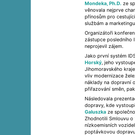
Mondeka, Ph.D.
ze sp
věnovala nejprve char
přínosům pro cestujíc
službám a marketingu
Organizátoři konferenc
zástupce posledního I
neprojevil zájem.
Jako první systém ID
Horský
, jeho vystou
Jihomoravského kraje.
vliv modernizace žele
náklady na dopravní 
přiřazování směn, pak
Následovala prezenta
dopravy, kde vystoup
Galuszka
ze společno
Zhodnotili Smlouvu o 
nízkoemisních vozide
poptávkovou dopravu