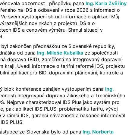
věnovala pozornost i příspěvku pana
Ing. Karla Zvěřiny
řeného na IDS a odbavení v roce 2026 s informací o
. Ve svém vystoupení shrnul informace o aplikaci Můj
jvýraznějších novinkách z projektů IDS a o
tech IDS a cenovém výměru. Shrnul situaci v
R.
e byl zakončen přednáškou ze Slovenské republiky,
ednáška od pana
Ing. Miloše Kubalíka
ze společnosti
aná doprava (BID), zaměřená na Integrovaný dopravní
 kraji. Uvedl informace o tarifní reformě IDS, projektu
ilní aplikaci pro BID, dopravním plánování, kontrole a
.
hý blok konference zahájen vystoupením pana
Ing.
ečnosti Integrovaná doprava Žilinského a Trenčínského
S. Nejprve charakterizoval IDS Plus jako systém pro
, pak aplikaci IDS PLUS, problematiku tarifu, vývoj
 v rámci IDS, garanci návaznosti a nakonec informoval
 IDS PLUS.
zástupce ze Slovenska bylo od pana
Ing. Norberta