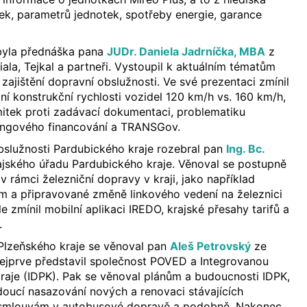
otek, parametrů jednotek, spotřeby energie, garance
 byla přednáška pana
JUDr. Daniela Jadrníčka, MBA
z
ala, Tejkal a partneři. Vystoupil k aktuálním tématům
 zajištění dopravní obslužnosti. Ve své prezentaci zmínil
í konstrukční rychlosti vozidel 120 km/h vs. 160 km/h,
mitek proti zadávací dokumentaci, problematiku
singového financování a TRANSGov.
bslužnosti Pardubického kraje rozebral pan
Ing. Bc.
jského úřadu Pardubického kraje. Věnoval se postupně
v rámci železniční dopravy v kraji, jako například
 a připravované změně linkového vedení na železnici
 zmínil mobilní aplikaci IREDO, krajské přesahy tarifů a
.
Plzeňského kraje se věnoval pan
Aleš Petrovský
ze
ejprve představil společnost POVED a Integrovanou
raje (IDPK). Pak se věnoval plánům a budoucnosti IDPK,
oucí nasazování nových a renovaci stávajících
, smlouvám v autobusové dopravě a podobně. Nakonec