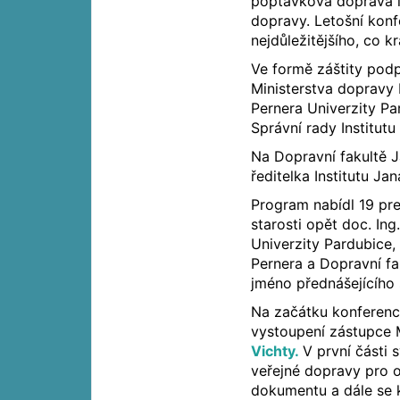
poptávková doprava i
dopravy. Letošní konf
nejdůležitějšího, co k
Ve formě záštity podp
Ministerstva dopravy 
Pernera Univerzity Pa
Správní rady Institut
Na Dopravní fakultě J
ředitelka Institutu Ja
Program nabídl 19 pr
starosti opět doc. Ing
Univerzity Pardubice, 
Pernera a Dopravní fa
jméno přednášejícího 
Na začátku konference
vystoupení zástupce 
Vichty.
V první části
veřejné dopravy pro 
dokumentu a dále se 