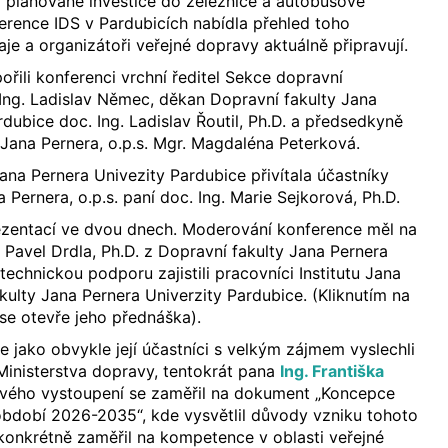
 plánované investice do železnice a autobusové
erence IDS v Pardubicích nabídla přehled toho
raje a organizátoři veřejné dopravy aktuálně připravují.
ořili konferenci vrchní ředitel Sekce dopravní
Ing. Ladislav Němec, děkan Dopravní fakulty Jana
rdubice doc. Ing. Ladislav Řoutil, Ph.D. a předsedkyně
u Jana Pernera, o.p.s. Mgr. Magdaléna Peterková.
ana Pernera Univezity Pardubice přivítala účastníky
na Pernera, o.p.s. paní doc. Ing. Marie Sejkorová, Ph.D.
ezentací ve dvou dnech. Moderování konference měl na
. Pavel Drdla, Ph.D. z Dopravní fakulty Jana Pernera
technickou podporu zajistili pracovníci Institutu Jana
kulty Jana Pernera Univerzity Pardubice. (Kliknutím na
se otevře jeho přednáška).
 jako obvykle její účastníci s velkým zájmem vyslechli
Ministerstva dopravy, tentokrát pana
Ing. Františka
 svého vystoupení se zaměřil na dokument „Koncepce
období 2026-2035“, kde vysvětlil důvody vzniku tohoto
konkrétně zaměřil na kompetence v oblasti veřejné