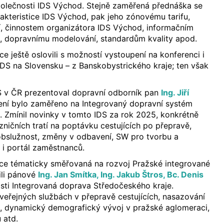
olečnosti IDS Východ. Stejně zaměřená přednáška se
akteristice IDS Východ, pak jeho zónovému tarifu,
í, činnostem organizátora IDS Východ, informačním
, dopravnímu modelování, standardům kvality apod.
e ještě oslovili s možností vystoupení na konferenci i
DS na Slovensku – z Banskobystrického kraje; ten však
S v ČR prezentoval dopravní odborník pan
Ing. Jiří
pení bylo zaměřeno na Integrovaný dopravní systém
 Zmínil novinky v tomto IDS za rok 2025, konkrétně
zničních tratí na poptávku cestujících po přepravě,
obslužnost, změny v odbavení, SW pro tvorbu a
 i portál zaměstnanců.
ce tématicky směřovaná na rozvoj Pražské integrované
ili pánové
Ing. Jan Smítka, Ing. Jakub Štros, Bc. Denis
sti Integrovaná doprava Středočeského kraje.
veřejných službách v přepravě cestujících, nasazování
l, dynamický demografický vývoj v pražské aglomeraci,
 atd.