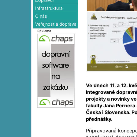
Dopravci
Infrastruktura
O nás
Veřejnost a doprava
Reklama
Ve dnech 11. a 12. kv
Integrované dopravní 
projekty a novinky v
fakulty Jana Pernera
Česka i Slovenska. Po
přednášky.
Připravovaná koncepce