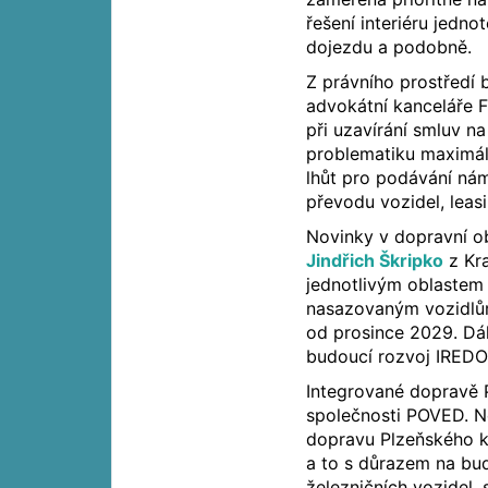
řešení interiéru jedn
dojezdu a podobně.
Z právního prostředí
advokátní kanceláře Fi
při uzavírání smluv na
problematiku maximáln
lhůt pro podávání ná
převodu vozidel, lea
Novinky v dopravní o
Jindřich Škripko
z Kra
jednotlivým oblastem 
nasazovaným vozidlům
od prosince 2029. Dále
budoucí rozvoj IREDO
Integrované dopravě 
společnosti POVED. N
dopravu Plzeňského k
a to s důrazem na bud
železničních vozidel