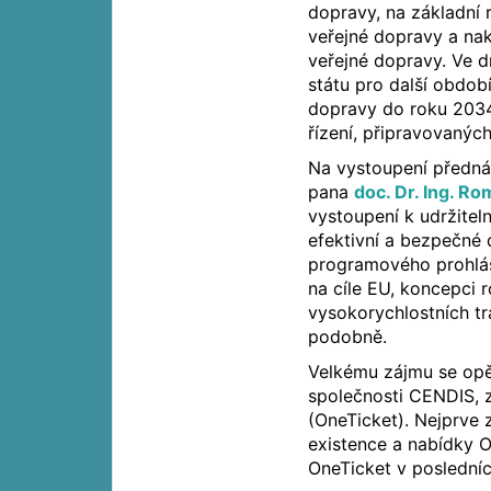
dopravy, na základní r
veřejné dopravy a nak
veřejné dopravy. Ve d
státu pro další obdob
dopravy do roku 2034
řízení, připravovanýc
Na vystoupení předná
pana
doc. Dr. Ing. R
vystoupení k udržiteln
efektivní a bezpečné 
programového prohláš
na cíle EU, koncepci 
vysokorychlostních tr
podobně.
Velkému zájmu se opě
společnosti CENDIS, 
(OneTicket). Nejprve z
existence a nabídky O
OneTicket v posledních