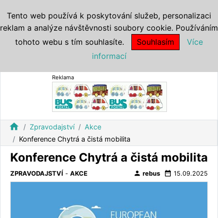
Tento web používá k poskytování služeb, personalizaci
reklam a analýze návštěvnosti soubory cookie. Používáním
tohoto webu s tím souhlasíte.
Souhlasím
Více
informací
Reklama
home
Zpravodajství
Akce
Konference Chytrá a čistá mobilita
Konference Chytrá a čistá mobilita
person
date_range
ZPRAVODAJSTVÍ
-
AKCE
rebus
15.09.2025