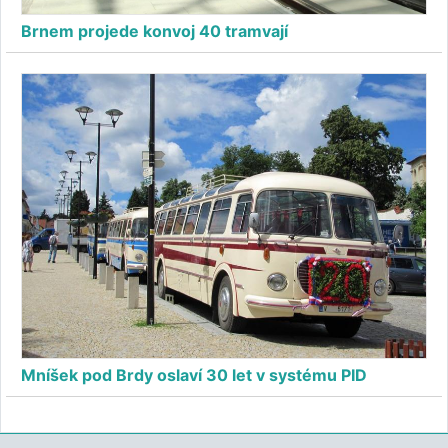
Brnem projede konvoj 40 tramvají
Mníšek pod Brdy oslaví 30 let v systému PID