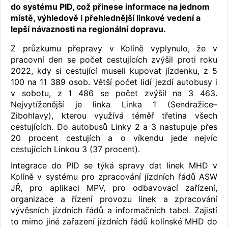
do systému PID, což přinese informace na jednom
místě, výhledově i přehlednější linkové vedení a
lepší návaznosti na regionální dopravu.
Z průzkumu přepravy v Kolíně vyplynulo, že v
pracovní den se počet cestujících zvýšil proti roku
2022, kdy si cestující museli kupovat jízdenku, z 5
100 na 11 389 osob. Větší počet lidí jezdí autobusy i
v sobotu, z 1 486 se počet zvýšil na 3 463.
Nejvytíženější je linka Linka 1 (Sendražice–
Zibohlavy), kterou využívá téměř třetina všech
cestujících. Do autobusů Linky 2 a 3 nastupuje přes
20 procent cestujích a o víkendu jede nejvíc
cestujících Linkou 3 (37 procent).
Integrace do PID se týká spravy dat linek MHD v
Kolíně v systému pro zpracování jízdních řádů ASW
JŘ, pro aplikaci MPV, pro odbavovací zařízení,
organizace a řízení provozu linek a zpracování
vývěsních jízdních řádů a informačních tabel. Zajistí
to mimo jiné zařazení jízdních řádů kolínské MHD do