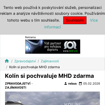
Tento web používá k poskytování služeb, personalizaci
reklam a analýze návštěvnosti soubory cookie. Používáním
tohoto webu s tím souhlasíte.
Souhlasím
Více
informací
Reklama
home
Zpravodajství
Zajímavosti
Kolín si pochvaluje MHD zdarma
Kolín si pochvaluje MHD zdarma
person
date_range
ZPRAVODAJSTVÍ
-
rebus
05.02.2026
ZAJÍMAVOSTI