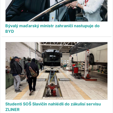
Bývalý maďarský ministr zahraničí nastupuje do
BYD
Studenti SOŠ Slavičín nahlédli do zákulisí servisu
ZLINER