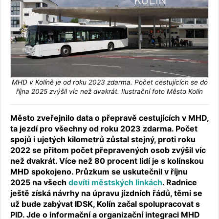
MHD v Kolíně je od roku 2023 zdarma. Počet cestujících se do
října 2025 zvýšil víc než dvakrát. Ilustrační foto Město Kolín
Město zveřejnilo data o přepravě cestujících v MHD,
ta jezdí pro všechny od roku 2023 zdarma. Počet
spojů i ujetých kilometrů zůstal stejný, proti roku
2022 se přitom počet přepravených osob zvýšil víc
než dvakrát. Více než 80 procent lidí je s kolínskou
MHD spokojeno. Průzkum se uskutečnil v říjnu
2025 na všech
devíti městských linkách
. Radnice
ještě získá návrhy na úpravu jízdních řádů, těmi se
už bude zabývat IDSK, Kolín začal spolupracovat s
PID. Jde o informační a organizační integraci MHD