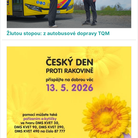
Žlutou stopou: z autobusové dopravy TQM