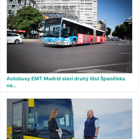
Autobusy EMT Madrid slaví druhý titul Španělska
na…