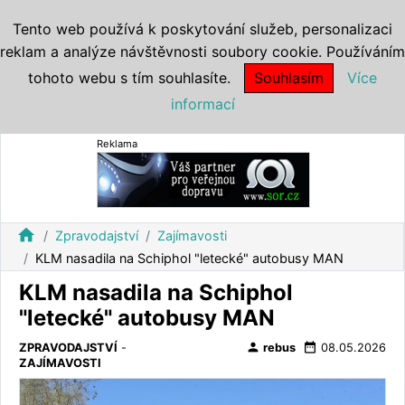
Tento web používá k poskytování služeb, personalizaci
reklam a analýze návštěvnosti soubory cookie. Používáním
tohoto webu s tím souhlasíte.
Souhlasím
Více
informací
Reklama
home
Zpravodajství
Zajímavosti
KLM nasadila na Schiphol "letecké" autobusy MAN
KLM nasadila na Schiphol
"letecké" autobusy MAN
person
date_range
ZPRAVODAJSTVÍ
-
rebus
08.05.2026
ZAJÍMAVOSTI