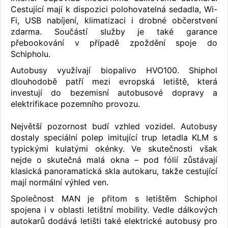
Cestující mají k dispozici polohovatelná sedadla, Wi-
Fi, USB nabíjení, klimatizaci i drobné občerstvení
zdarma. Součástí služby je také garance
přebookování v případě zpoždění spoje do
Schipholu.
Autobusy využívají biopalivo HVO100. Shiphol
dlouhodobě patří mezi evropská letiště, která
investují do bezemisní autobusové dopravy a
elektrifikace pozemního provozu.
Největší pozornost budí vzhled vozidel. Autobusy
dostaly speciální polep imitující trup letadla KLM s
typickými kulatými okénky. Ve skutečnosti však
nejde o skutečná malá okna – pod fólií zůstávají
klasická panoramatická skla autokaru, takže cestující
mají normální výhled ven.
Společnost MAN je přitom s letištěm Schiphol
spojena i v oblasti letištní mobility. Vedle dálkových
autokarů dodává letišti také elektrické autobusy pro