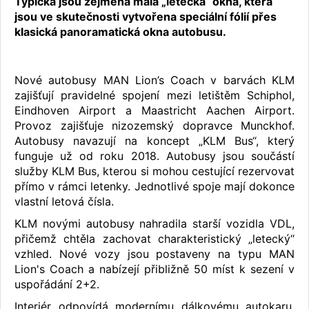
Typická jsou zejména malá „letecká“ okna, která
jsou ve skutečnosti vytvořena speciální fólií přes
klasická panoramatická okna autobusu.
Nové autobusy MAN Lion’s Coach v barvách KLM
zajišťují pravidelné spojení mezi letištěm Schiphol,
Eindhoven Airport a Maastricht Aachen Airport.
Provoz zajišťuje nizozemský dopravce Munckhof.
Autobusy navazují na koncept „KLM Bus“, který
funguje už od roku 2018. Autobusy jsou součástí
služby KLM Bus, kterou si mohou cestující rezervovat
přímo v rámci letenky. Jednotlivé spoje mají dokonce
vlastní letová čísla.
KLM novými autobusy nahradila starší vozidla VDL,
přičemž chtěla zachovat charakteristický „letecký“
vzhled. Nové vozy jsou postaveny na typu MAN
Lion's Coach a nabízejí přibližně 50 míst k sezení v
uspořádání 2+2.
Interiér odpovídá modernímu dálkovému autokaru.