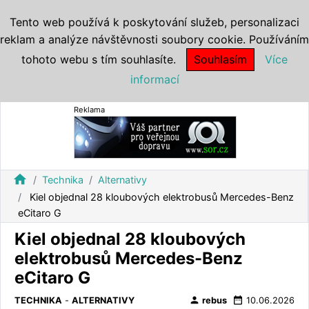
Tento web používá k poskytování služeb, personalizaci
reklam a analýze návštěvnosti soubory cookie. Používáním
tohoto webu s tím souhlasíte.
Souhlasím
Více
informací
Reklama
home
Technika
Alternativy
Kiel objednal 28 kloubových elektrobusů Mercedes-Benz
eCitaro G
Kiel objednal 28 kloubových
elektrobusů Mercedes-Benz
eCitaro G
person
date_range
TECHNIKA
-
ALTERNATIVY
rebus
10.06.2026