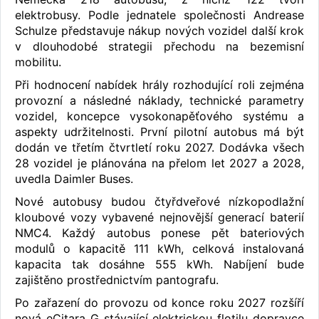
elektrobusy. Podle jednatele společnosti Andrease
Schulze představuje nákup nových vozidel další krok
v dlouhodobé strategii přechodu na bezemisní
mobilitu.
Při hodnocení nabídek hrály rozhodující roli zejména
provozní a následné náklady, technické parametry
vozidel, koncepce vysokonapěťového systému a
aspekty udržitelnosti. První pilotní autobus má být
dodán ve třetím čtvrtletí roku 2027. Dodávka všech
28 vozidel je plánována na přelom let 2027 a 2028,
uvedla Daimler Buses.
Nové autobusy budou čtyřdveřové nízkopodlažní
kloubové vozy vybavené nejnovější generací baterií
NMC4. Každý autobus ponese pět bateriových
modulů o kapacitě 111 kWh, celková instalovaná
kapacita tak dosáhne 555 kWh. Nabíjení bude
zajištěno prostřednictvím pantografu.
Po zařazení do provozu od konce roku 2027 rozšíří
nová eCitara G stávající elektrickou flotilu dopravce