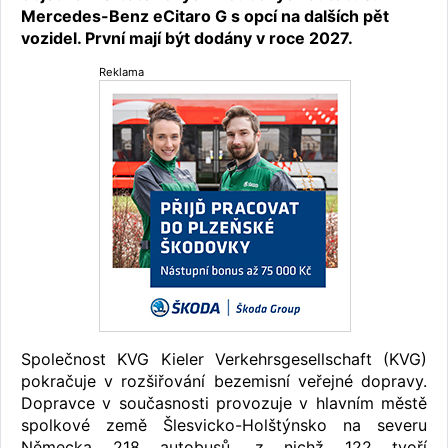
Mercedes-Benz eCitaro G s opcí na dalších pět
vozidel. První mají být dodány v roce 2027.
Reklama
Společnost KVG Kieler Verkehrsgesellschaft (KVG)
pokračuje v rozšiřování bezemisní veřejné dopravy.
Dopravce v současnosti provozuje v hlavním městě
spolkové země Šlesvicko-Holštýnsko na severu
Německa 218 autobusů, z nichž 122 tvoří