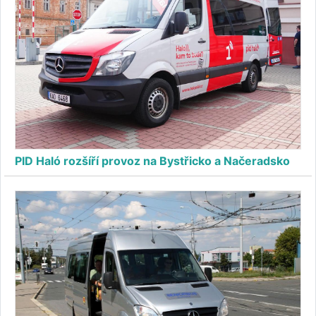
PID Haló rozšíří provoz na Bystřicko a Načeradsko