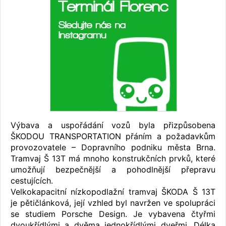
Výbava a uspořádání vozů byla přizpůsobena
ŠKODOU TRANSPORTATION přáním a požadavkům
provozovatele – Dopravního podniku města Brna.
Tramvaj Š 13T má mnoho konstrukčních prvků, které
umožňují bezpečnější a pohodlnější přepravu
cestujících.
Velkokapacitní nízkopodlažní tramvaj ŠKODA Š 13T
je pětičlánková, její vzhled byl navržen ve spolupráci
se studiem Porsche Design. Je vybavena čtyřmi
dvoukřídlými a dvěma jednokřídlými dveřmi. Délka