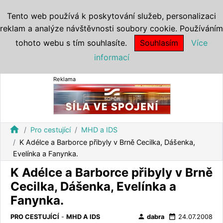
Tento web používá k poskytování služeb, personalizaci
reklam a analýze návštěvnosti soubory cookie. Používáním
tohoto webu s tím souhlasíte.
Souhlasím
Více
informací
Reklama
home
Pro cestující
MHD a IDS
K Adélce a Barborce přibyly v Brně Cecilka, Dášenka,
Evelínka a Fanynka.
K Adélce a Barborce přibyly v Brně
Cecilka, Dášenka, Evelínka a
Fanynka.
person
date_range
PRO CESTUJÍCÍ
-
MHD A IDS
dabra
24.07.2008