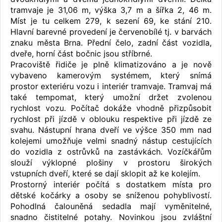
tramvaje je 31,06 m, výška 3,7 m a šířka 2, 46 m.
Míst je tu celkem 279, k sezení 69, ke stání 210.
Hlavní barevné provedení je červenobílé tj. v barvách
znaku města Brna. Přední čelo, zadní část vozidla,
dveře, horní část bočnic jsou stříbrné.
Pracoviště řidiče je plně klimatizováno a je nově
vybaveno kamerovým systémem, který snímá
prostor exteriéru vozu i interiér tramvaje. Tramvaj má
také tempomat, který umožní držet zvolenou
rychlost vozu. Počítač dokáže vhodně přizpůsobit
rychlost při jízdě v oblouku respektive při jízdě ze
svahu. Nástupní hrana dveří ve výšce 350 mm nad
kolejemi umožňuje velmi snadný nástup cestujících
do vozidla z ostrůvků na zastávkách. Vozíčkářům
slouží výklopné plošiny v prostoru širokých
vstupních dveří, které se dají sklopit až ke kolejím.
Prostorný interiér počítá s dostatkem místa pro
dětské kočárky a osoby se sníženou pohyblivostí.
Pohodlná čalouněná sedadla mají vyměnitelné,
snadno čistitelné potahy. Novinkou jsou zvláštní