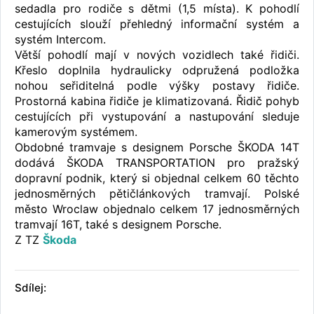
sedadla pro rodiče s dětmi (1,5 místa). K pohodlí
cestujících slouží přehledný informační systém a
systém Intercom.
Větší pohodlí mají v nových vozidlech také řidiči.
Křeslo doplnila hydraulicky odpružená podložka
nohou seřiditelná podle výšky postavy řidiče.
Prostorná kabina řidiče je klimatizovaná. Řidič pohyb
cestujících při vystupování a nastupování sleduje
kamerovým systémem.
Obdobné tramvaje s designem Porsche ŠKODA 14T
dodává ŠKODA TRANSPORTATION pro pražský
dopravní podnik, který si objednal celkem 60 těchto
jednosměrných pětičlánkových tramvají. Polské
město Wroclaw objednalo celkem 17 jednosměrných
tramvají 16T, také s designem Porsche.
Z TZ
Škoda
Sdílej: