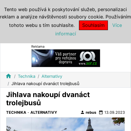
Tento web používá k poskytování služeb, personalizaci
reklam a analýze návštěvnosti soubory cookie. Používáním
tohoto webu s tím souhlasíte.
Souhlasím
Více
informací
Reklama
home
Technika
Alternativy
Jihlava nakoupí dvanáct trolejbusů
Jihlava nakoupí dvanáct
trolejbusů
person
date_range
TECHNIKA
-
ALTERNATIVY
rebus
13.09.2023