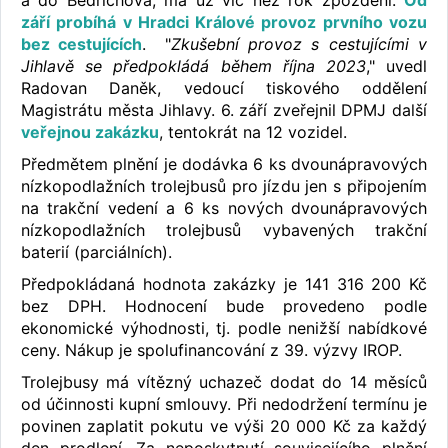
a do Bedřichova, má už víc než rok zpoždění.
Od
září probíhá v Hradci Králové provoz prvního vozu
bez cestujících
. "
Zkušební provoz s cestujícími v
Jihlavě se předpokládá během října 2023
," uvedl
Radovan Daněk, vedoucí tiskového oddělení
Magistrátu města Jihlavy. 6. září zveřejnil DPMJ další
veřejnou zakázku
, tentokrát na 12 vozidel.
Předmětem plnění je dodávka 6 ks dvounápravových
nízkopodlažních trolejbusů pro jízdu jen s připojením
na trakční vedení a 6 ks nových dvounápravových
nízkopodlažních trolejbusů vybavených trakční
baterií (parciálních).
Předpokládaná hodnota zakázky je 141 316 200 Kč
bez DPH. Hodnocení bude provedeno podle
ekonomické výhodnosti, tj. podle nenižší nabídkové
ceny. Nákup je spolufinancování z 39. výzvy IROP.
Trolejbusy má vítězný uchazeč dodat do 14 měsíců
od účinnosti kupní smlouvy. Při nedodržení termínu je
povinen zaplatit pokutu ve výši 20 000 Kč za každý