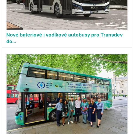
Nové bateriové i vodíkové autobusy pro Transdev
do…