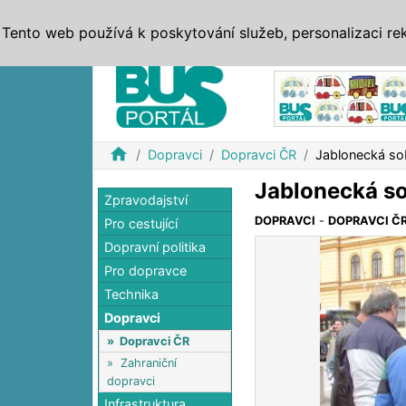
ZPRÁVY
JÍZDNÍ ŘÁDY
MHD, IDS
BUSY
SERV
Tento web používá k poskytování služeb, personalizaci re
Reklama
home
Dopravci
Dopravci ČR
Jablonecká sob
Jablonecká so
Zpravodajství
DOPRAVCI
-
DOPRAVCI Č
Pro cestující
Dopravní politika
Pro dopravce
Technika
Dopravci
»
Dopravci ČR
»
Zahraniční
dopravci
Infrastruktura