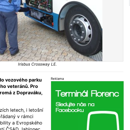
Irisbus Crossway LE.
Reklama
 do vozového parku
ho veteránů. Pro
hromá z Dopraváku,
ích letech, i letošní
řádaný v rámci
ility a Evropského
stí ČSAD Jablonec