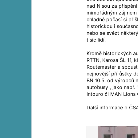
nad Nisou za přispění
mimořádným zájmem v
chladné počasí si při
historickou i současn
nebo se svézt někter
tisíc lidí.
Kromě historických a
RTTN, Karosa ŠL 11, 
Routemaster a spousta
nejnovější přírůstky
BN 10.5, od výrobců 
autobusy , jako např.
Intouro či MAN Lions 
Další informace o ČSA