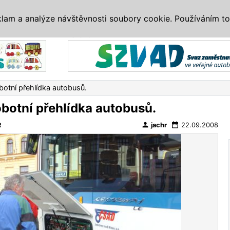
IS
ALTERNATIVY
VETERÁNI
SYSTÉMY
VELETRHY
AKCE
I
klam a analýze návštěvnosti soubory cookie. Používáním to
Reklama
otní přehlídka autobusů.
botní přehlídka autobusů.
person
date_range
R
jachr
22.09.2008