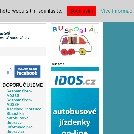
|
NSTITUCE
hoto webu s tím souhlasíte.
Souhlasím
Více informací
Reklama
Reklama
DOPORUČUJEME
Seznam firem
ADSSS
Seznam firem
ADSSF
Asociace, instituce
Statistika
autobusové
dopravy
Informace pro
dopravce