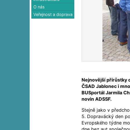
O nás
Veřejnost a doprava
Nejnovější přírůstky
ČSAD Jablonec i mno
BUSportál Jarmila C
novin ADSSF.
Stejně jako v předchoz
5. Dopravácký den po
Evropského týdne mob
dne bez aut společno