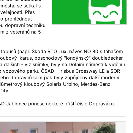
 města, se setkal s
eřejnosti. Přes
šlo prohlédnout
ou dopravní techniku
ým z veteránů na 5
utobusů (např. Škoda RTO Lux, návěs NO 80 s tahačem
kloubový Ikarus, poschoďový "londýnský" doubledecker
 dalších - viz snímky, byly na Dolním náměstí k vidění i
 do vozového parku ČSAD - Irisbus Crossway LE a SOR
nebo dopravců sem pak byly zapůjčeny další moderní
 18metrový kloubový Solaris Urbino, Merdes-Benz
City.
D Jablonec přinese některé příští číslo Dopraváku.