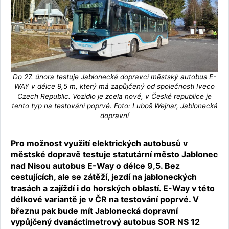
Do 27. února testuje Jablonecká dopravcí městský autobus E-
WAY v délce 9,5 m, který má zapůjčený od společnosti Iveco
Czech Republic. Vozidlo je zcela nové, v České republice je
tento typ na testování poprvé. Foto: Luboš Wejnar, Jablonecká
dopravní
Pro možnost využití elektrických autobusů v
městské dopravě testuje statutární město Jablonec
nad Nisou autobus E-Way o délce 9,5. Bez
cestujících, ale se zátěží, jezdí na jabloneckých
trasách a zajíždí i do horských oblastí. E-Way v této
délkové variantě je v ČR na testování poprvé. V
březnu pak bude mít Jablonecká dopravní
vypůjčený dvanáctimetrový autobus SOR NS 12