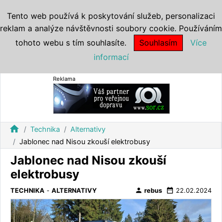
Tento web používá k poskytování služeb, personalizaci
reklam a analýze návštěvnosti soubory cookie. Používáním
tohoto webu s tím souhlasíte.
Souhlasím
Více
informací
Reklama
home
Technika
Alternativy
Jablonec nad Nisou zkouší elektrobusy
Jablonec nad Nisou zkouší
elektrobusy
person
date_range
TECHNIKA
-
ALTERNATIVY
rebus
22.02.2024