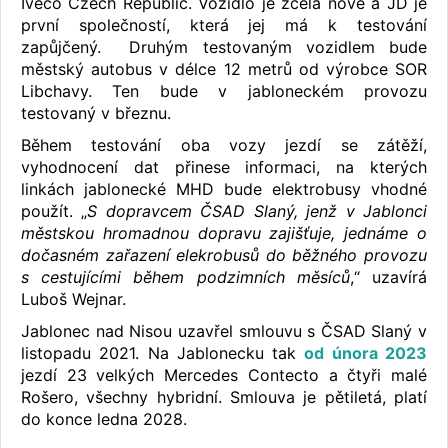
Iveco Czech Republic. Vozidlo je zcela nové a JD je
první společností, která jej má k testování
zapůjčený. Druhým testovaným vozidlem bude
městský autobus v délce 12 metrů od výrobce SOR
Libchavy. Ten bude v jabloneckém provozu
testovaný v březnu.
Během testování oba vozy jezdí se zátěží,
vyhodnocení dat přinese informaci, na kterých
linkách jablonecké MHD bude elektrobusy vhodné
použít. „
S dopravcem ČSAD Slaný, jenž v Jablonci
městskou hromadnou dopravu zajišťuje, jednáme o
dočasném zařazení elekrobusů do běžného provozu
s cestujícími během podzimních měsíců
,“ uzavírá
Luboš Wejnar.
Jablonec nad Nisou uzavřel smlouvu s ČSAD Slaný v
listopadu 2021. Na Jablonecku tak
od února 2023
jezdí 23 velkých Mercedes Contecto a čtyři malé
Rošero, všechny hybridní. Smlouva je pětiletá, platí
do konce ledna 2028.