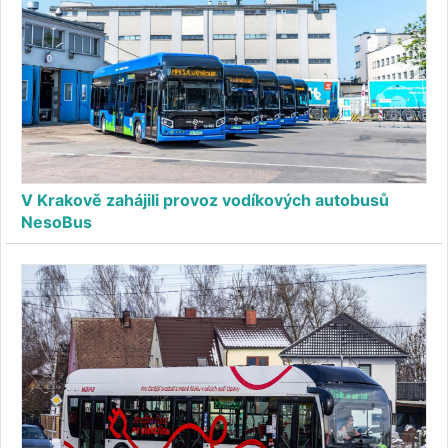
V Krakově zahájili provoz vodíkových autobusů
NesoBus