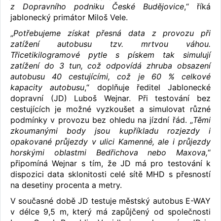
z Dopravního podniku České Budějovice
,“ říká
jablonecký primátor Miloš Vele.
„
Potřebujeme získat přesná data z provozu při
zatížení autobusu tzv. mrtvou váhou.
Třicetikilogramové pytle s pískem tak simulují
zatížení do 3 tun, což odpovídá zhruba obsazení
autobusu 40 cestujícími, což je 60 % celkové
kapacity autobusu
,“ doplňuje ředitel Jablonecké
dopravní (JD) Luboš Wejnar. Při testování bez
cestujících je možné vyzkoušet a simulovat různé
podmínky v provozu bez ohledu na jízdní řád. „
Těmi
zkoumanými body jsou kupříkladu rozjezdy i
opakované průjezdy v ulici Kamenné, ale i průjezdy
horskými oblastmi Bedřichova nebo Maxova,
“
připomíná Wejnar s tím, že JD má pro testování k
dispozici data sklonitosti celé sítě MHD s přesností
na desetiny procenta a metry.
V současné době JD testuje městský autobus E-WAY
v délce 9,5 m, který má zapůjčený od společnosti