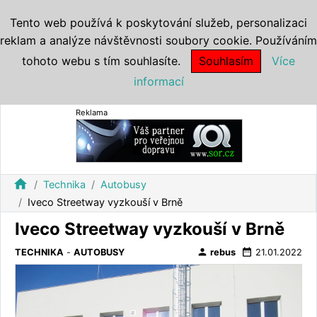
Tento web používá k poskytování služeb, personalizaci
reklam a analýze návštěvnosti soubory cookie. Používáním
tohoto webu s tím souhlasíte.
Souhlasím
Více
informací
Reklama
home
Technika
Autobusy
Iveco Streetway vyzkouší v Brně
Iveco Streetway vyzkouší v Brně
person
date_range
TECHNIKA
-
AUTOBUSY
rebus
21.01.2022