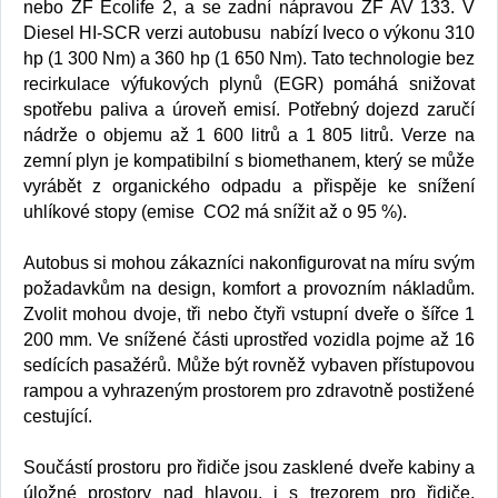
nebo ZF Ecolife 2, a se zadní nápravou ZF AV 133. V
Diesel HI-SCR verzi autobusu nabízí Iveco o výkonu 310
hp (1 300 Nm) a 360 hp (1 650 Nm). Tato technologie bez
recirkulace výfukových plynů (EGR) pomáhá snižovat
spotřebu paliva a úroveň emisí. Potřebný dojezd zaručí
nádrže o objemu až 1 600 litrů a 1 805 litrů. Verze na
zemní plyn je kompatibilní s biomethanem, který se může
vyrábět z organického odpadu a přispěje ke snížení
uhlíkové stopy (emise CO2 má snížit až o 95 %).
Autobus si mohou zákazníci nakonfigurovat na míru svým
požadavkům na design, komfort a provozním nákladům.
Zvolit mohou dvoje, tři nebo čtyři vstupní dveře o šířce 1
200 mm. Ve snížené části uprostřed vozidla pojme až 16
sedících pasažérů. Může být rovněž vybaven přístupovou
rampou a vyhrazeným prostorem pro zdravotně postižené
cestující.
Součástí prostoru pro řidiče jsou zasklené dveře kabiny a
úložné prostory nad hlavou, i s trezorem pro řidiče,