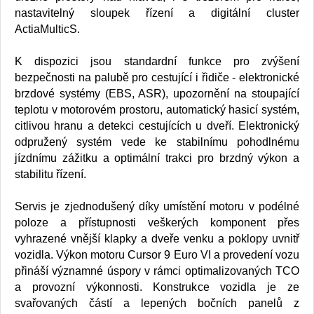
nastavitelný sloupek řízení a digitální cluster
ActiaMulticS.
K dispozici jsou standardní funkce pro zvýšení
bezpečnosti na palubě pro cestující i řidiče - elektronické
brzdové systémy (EBS, ASR), upozornění na stoupající
teplotu v motorovém prostoru, automatický hasicí systém,
citlivou hranu a detekci cestujících u dveří. Elektronický
odpružený systém vede ke stabilnímu pohodlnému
jízdnímu zážitku a optimální trakci pro brzdný výkon a
stabilitu řízení.
Servis je zjednodušený díky umístění motoru v podélné
poloze a přístupnosti veškerých komponent přes
vyhrazené vnější klapky a dveře venku a poklopy uvnitř
vozidla. Výkon motoru Cursor 9 Euro VI a provedení vozu
přináší významné úspory v rámci optimalizovaných TCO
a provozní výkonnosti. Konstrukce vozidla je ze
svařovaných částí a lepených bočních panelů z