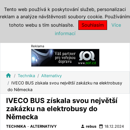
Tento web používá k poskytování služeb, personalizaci
reklam a analýze návštěvnosti soubory cookie. Používáním
tohoto webu s tím souhlasíte.
Souhlasím
Více
informací
Reklama
home
Technika
Alternativy
IVECO BUS získala svou největší zakázku na elektrobusy
do Německa
IVECO BUS získala svou největší
zakázku na elektrobusy do
Německa
person
date_range
TECHNIKA
-
ALTERNATIVY
rebus
18.12.2024