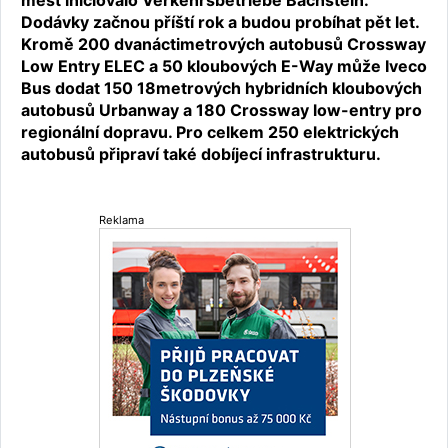
Dodávky začnou příští rok a budou probíhat pět let.
Kromě 200 dvanáctimetrových autobusů Crossway
Low Entry ELEC a 50 kloubových E-Way může Iveco
Bus dodat 150 18metrových hybridních kloubových
autobusů Urbanway a 180 Crossway low-entry pro
regionální dopravu. Pro celkem 250 elektrických
autobusů připraví také dobíjecí infrastrukturu.
Reklama