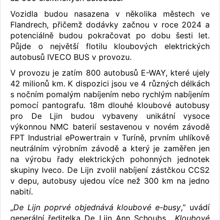
Vozidla budou nasazena v několika městech ve
Flandrech, přičemž dodávky začnou v roce 2024 a
potenciálně budou pokračovat po dobu šesti let.
Půjde o největší flotilu kloubových elektrických
autobusů IVECO BUS v provozu.
V provozu je zatím 800 autobusů E-WAY, které ujely
42 milionů km. K dispozici jsou ve 4 různých délkách
s nočním pomalým nabíjením nebo rychlým nabíjením
pomocí pantografu. 18m dlouhé kloubové autobusy
pro De Ljin budou vybaveny unikátní vysoce
výkonnou NMC baterií sestavenou v novém závodě
FPT Industrial ePowertrain v Turíně, prvním uhlíkově
neutrálním výrobním závodě a který je zaměřen jen
na výrobu řady elektrických pohonných jednotek
skupiny Iveco. De Lijn zvolil nabíjení zástčkou CCS2
v depu, autobusy ujedou více než 300 km na jedno
nabití.
„
De Lijn poprvé objednává kloubové e-busy
,“ uvádí
generální ředitelka De Lijn Ann Schoubs. „
Kloubové