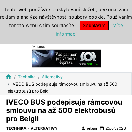
Tento web používá k poskytování služeb, personalizaci
reklam a analýze návštěvnosti soubory cookie. Používáním
tohoto webu s tím souhlasíte.
Souhlasím
Více
informací
Reklama
home
Technika
Alternativy
IVECO BUS podepisuje rámcovou smlouvu na až 500
elektrobusů pro Belgii
IVECO BUS podepisuje rámcovou
smlouvu na až 500 elektrobusů
pro Belgii
person
date_range
TECHNIKA
-
ALTERNATIVY
rebus
25.01.2023