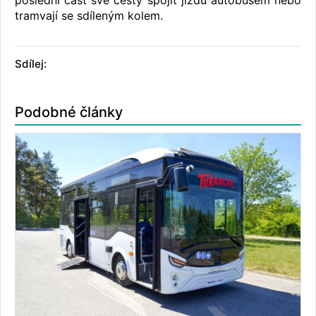
poslední část své cesty spojit jízdu autobusem nebo
tramvají se sdíleným kolem.
Sdílej:
Podobné články