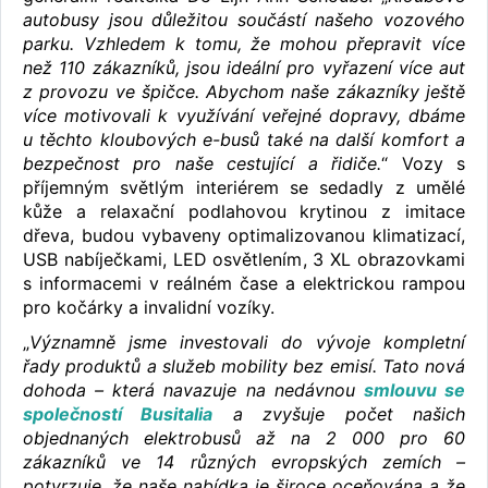
autobusy jsou důležitou součástí našeho vozového
parku. Vzhledem k tomu, že mohou přepravit více
než 110 zákazníků, jsou ideální pro vyřazení více aut
z provozu ve špičce. Abychom naše zákazníky ještě
více motivovali k využívání veřejné dopravy, dbáme
u těchto kloubových e-busů také na další komfort a
bezpečnost pro naše cestující a řidiče.
“ Vozy s
příjemným světlým interiérem se sedadly z umělé
kůže a relaxační podlahovou krytinou z imitace
dřeva, budou vybaveny optimalizovanou klimatizací,
USB nabíječkami, LED osvětlením, 3 XL obrazovkami
s informacemi v reálném čase a elektrickou rampou
pro kočárky a invalidní vozíky.
„
Významně jsme investovali do vývoje kompletní
řady produktů a služeb mobility bez emisí. Tato nová
dohoda – která navazuje na nedávnou
smlouvu se
společností Busitalia
a zvyšuje počet našich
objednaných elektrobusů až na 2 000 pro 60
zákazníků ve 14 různých evropských zemích –
potvrzuje, že naše nabídka je široce oceňována a že