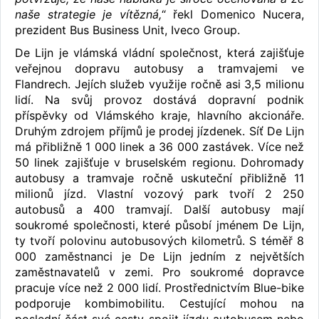
naše strategie je vítězná,
“ řekl Domenico Nucera,
prezident Bus Business Unit, Iveco Group.
De Lijn je vlámská vládní společnost, která zajišťuje
veřejnou dopravu autobusy a tramvajemi ve
Flandrech. Jejích služeb využije ročně asi 3,5 milionu
lidí. Na svůj provoz dostává dopravní podnik
příspěvky od Vlámského kraje, hlavního akcionáře.
Druhým zdrojem příjmů je prodej jízdenek. Síť De Lijn
má přibližně 1 000 linek a 36 000 zastávek. Více než
50 linek zajišťuje v bruselském regionu. Dohromady
autobusy a tramvaje ročně uskuteční přibližně 11
milionů jízd. Vlastní vozový park tvoří 2 250
autobusů a 400 tramvají. Další autobusy mají
soukromé společnosti, které působí jménem De Lijn,
ty tvoří polovinu autobusových kilometrů. S téměř 8
000 zaměstnanci je De Lijn jedním z největších
zaměstnavatelů v zemi. Pro soukromé dopravce
pracuje více než 2 000 lidí. Prostřednictvím Blue-bike
podporuje kombimobilitu. Cestující mohou na