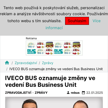
Tento web používá k poskytování služeb, personalizaci
reklam a analýze návštěvnosti soubory cookie. Používáním
tohoto webu s tím souhlasíte.
Souhlasím
Více
informací
Reklama
home
Zpravodajství
Zprávy
IVECO BUS oznamuje změny ve vedení Bus Business Unit
IVECO BUS oznamuje změny ve
vedení Bus Business Unit
person
date_range
ZPRAVODAJSTVÍ
-
ZPRÁVY
rebus
22.01.2025