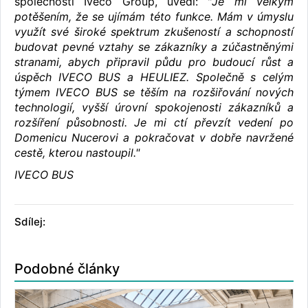
společnosti Iveco Group, uvedl: "
Je mi velkým
potěšením, že se ujímám této funkce. Mám v úmyslu
využít své široké spektrum zkušeností a schopností
budovat pevné vztahy se zákazníky a zúčastněnými
stranami, abych připravil půdu pro budoucí růst a
úspěch IVECO BUS a HEULIEZ. Společně s celým
týmem IVECO BUS se těším na rozšiřování nových
technologií, vyšší úrovní spokojenosti zákazníků a
rozšíření působnosti. Je mi ctí převzít vedení po
Domenicu Nucerovi a pokračovat v dobře navržené
cestě, kterou nastoupil."
IVECO BUS
Sdílej:
Podobné články