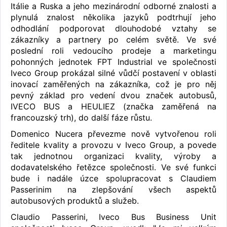
Itálie a Ruska a jeho mezinárodní odborné znalosti a
plynulá znalost několika jazyků podtrhují jeho
odhodlání podporovat dlouhodobé vztahy se
zákazníky a partnery po celém světě. Ve své
poslední roli vedoucího prodeje a marketingu
pohonných jednotek FPT Industrial ve společnosti
Iveco Group prokázal silné vůdčí postavení v oblasti
inovací zaměřených na zákazníka, což je pro něj
pevný základ pro vedení dvou značek autobusů,
IVECO BUS a HEULIEZ (značka zaměřená na
francouzský trh), do další fáze růstu.
Domenico Nucera převezme nově vytvořenou roli
ředitele kvality a provozu v Iveco Group, a povede
tak jednotnou organizaci kvality, výroby a
dodavatelského řetězce společnosti. Ve své funkci
bude i nadále úzce spolupracovat s Claudiem
Passerinim na zlepšování všech aspektů
autobusových produktů a služeb.
Claudio Passerini, Iveco Bus Business Unit