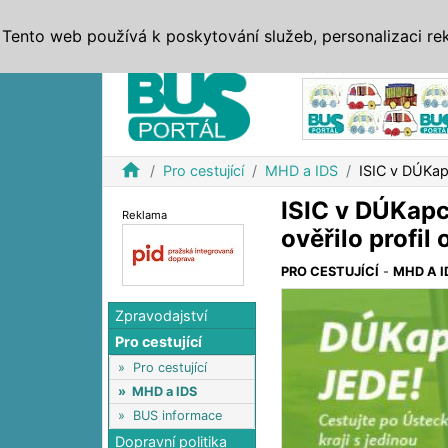
ZPRÁVY
JÍZDNÍ ŘÁDY
MHD, IDS
BUSY
SERV
Tento web používá k poskytování služeb, personalizaci re
Reklama
home
Pro cestující
MHD a IDS
ISIC v DÚKapc
ISIC v DÚKapc
Reklama
ověřilo profil 
PRO CESTUJÍCÍ
-
MHD A I
Zpravodajství
Pro cestující
»
Pro cestující
»
MHD a IDS
»
BUS informace
Dopravní politika