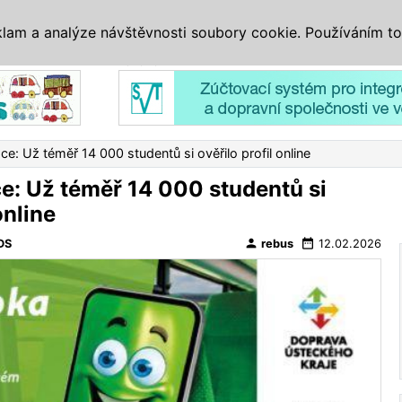
IS
ALTERNATIVY
VETERÁNI
SYSTÉMY
VELETRHY
AKCE
I
klam a analýze návštěvnosti soubory cookie. Používáním to
Reklama
e: Už téměř 14 000 studentů si ověřilo profil online
e: Už téměř 14 000 studentů si
online
person
date_range
DS
rebus
12.02.2026