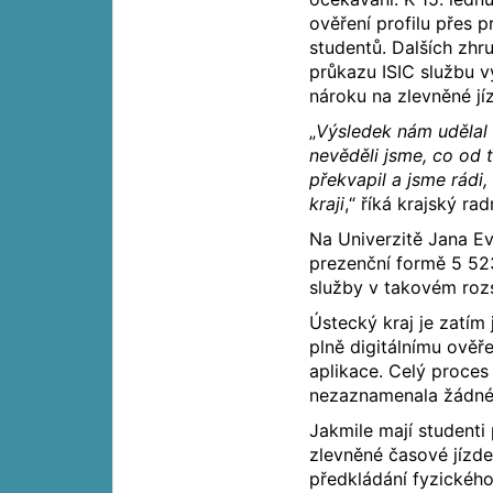
ověření profilu přes p
studentů. Dalších zhr
průkazu ISIC službu v
nároku na zlevněné jí
„
Výsledek nám udělal r
nevěděli jsme, co od 
překvapil a jsme rád
kraji
,“ říká krajský ra
Na Univerzitě Jana Ev
prezenční formě 5 523
služby v takovém rozs
Ústecký kraj je zatím
plně digitálnímu ověř
aplikace. Celý proces
nezaznamenala žádné t
Jakmile mají studenti
zlevněné časové jízd
předkládání fyzického