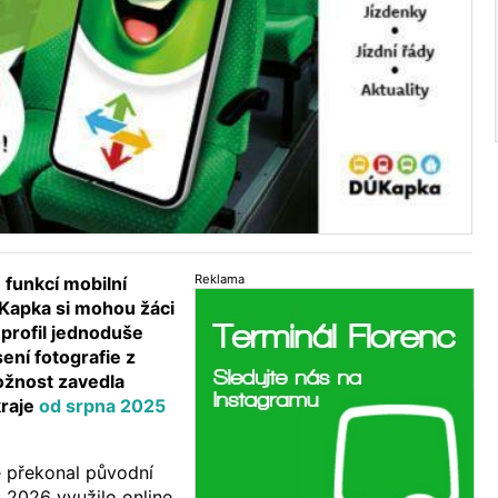
Reklama
 funkcí mobilní
Kapka si mohou žáci
j profil jednoduše
ení fotografie z
ožnost zavedla
raje
od srpna 2025
e překonal původní
u 2026 využilo online