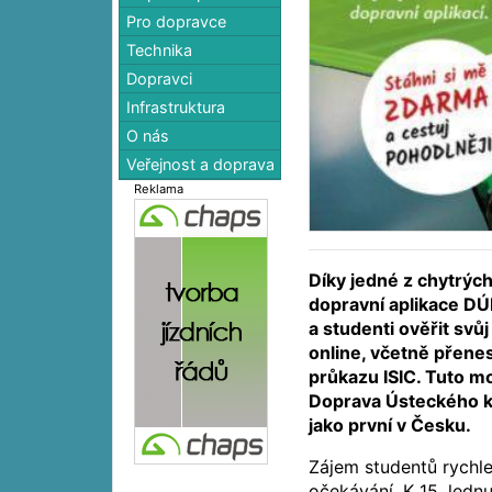
Pro dopravce
Technika
Dopravci
Infrastruktura
O nás
Veřejnost a doprava
Reklama
Díky jedné z chytrých
dopravní aplikace DÚ
a studenti ověřit svů
online, včetně přenes
průkazu ISIC. Tuto m
Doprava Ústeckého k
jako první v Česku.
Zájem studentů rychl
očekávání. K 15. ledn