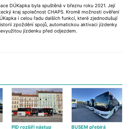
kace DÚKapka byla spuštěná v březnu roku 2021. Její
Ústecký kraj společnost CHAPS. Kromě možnosti ověření
DÚKapka i celou řadu dalších funkcí, které zjednodušují
istorii zpoždění spojů, automatickou aktivaci jízdenky
nevyužitou jízdenku před odjezdem.
PID rozšíří nástup
BUSEM přebírá