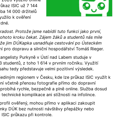
růkaz ISIC už 7 144
uba 14 000 držitelů
yužilo k ověření
zdné.
adost. Protože jsme nabídli tuto funkci jako první,
tohoto kroku čekat. Zájem žáků a studentů nás mile
i, že jim DÚKapka usnadňuje cestování po Ústeckém
dní pro dopravu a silniční hospodářství Tomáš Rieger.
angelisty Purkyně v Ústí nad Labem studuje v
 studentů, z toho 1 614 v prvním ročníku. Využití
ahu tedy představuje velmi pozitivní výsledek.
 jediným regionem v Česku, kde lze průkaz ISIC využít k
ení včetně přenosu fotografie přímo do dopravní
 probíhá rychle, bezpečně a plně online. Služba dosud
echnické komplikace ani stížnosti na infolince.
 profil ověřený, mohou přímo v aplikaci zakoupit
enky DÚK bez nutnosti návštěvy přepážky nebo
 ISIC průkazu při kontrole.