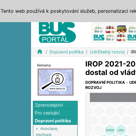
ZPRÁVY
JÍZDNÍ ŘÁDY
MHD, IDS
BUSY
SERV
Tento web používá k poskytování služeb, personalizaci re
Reklama
home
Dopravní politika
Udržitelný rozvoj
IR
IROP 2021-202
Reklama
dostal od vlá
DOPRAVNÍ POLITIKA
-
UD
ROZVOJ
Zpravodajství
Pro cestující
Dopravní politika
»
Asociace,
instituce