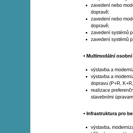
zavedení nebo moder
dopravě;
zavedení nebo mode
dopravě;
zavedení systémů pr
zavedení systémů pr
• Multimodální osobn
výstavba a moderniz
výstavba a moderniz
dopravu (P+R, K+R,
realizace preferenč
stavebními úpravami
• Infrastruktura pro
výstavba, moderniza