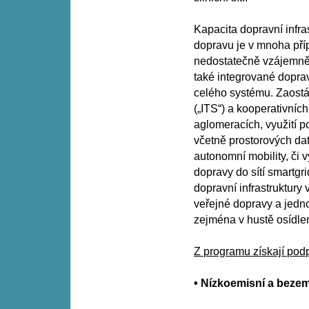
Kapacita dopravní infr
dopravu je v mnoha pří
nedostatečně vzájemně
také integrované doprav
celého systému. Zaostá
(„ITS“) a kooperativníc
aglomeracích, využití p
včetně prostorových dat
autonomní mobility, či v
dopravy do sítí smartgr
dopravní infrastruktur
veřejné dopravy a jedn
zejména v hustě osídle
Z programu získají podp
• Nízkoemisní a bezem