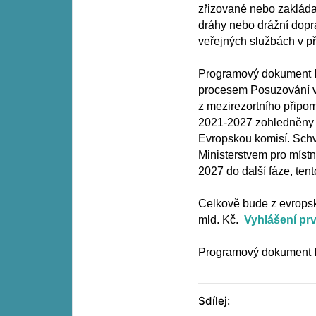
zřizované nebo zakláda
dráhy nebo drážní dopr
veřejných službách v pře
Programový dokument I
procesem Posuzování vl
z mezirezortního přip
2021-2027 zohledněny i
Evropskou komisí. Sch
Ministerstvem pro míst
2027 do další fáze, ten
Celkově bude z evropský
mld. Kč.
Vyhlášení pr
Programový dokument 
Sdílej: