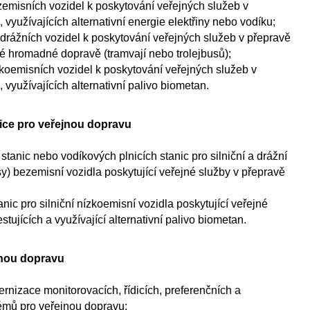
zemisních vozidel k poskytování veřejných služeb v
, využívajících alternativní energie elektřiny nebo vodíku;
rážních vozidel k poskytování veřejných služeb v přepravě
ké hromadné dopravě (tramvají nebo trolejbusů);
zkoemisních vozidel k poskytování veřejných služeb v
, využívajících alternativní palivo biometan.
anice pro veřejnou dopravu
stanic nebo vodíkových plnicích stanic pro silniční a drážní
sy) bezemisní vozidla poskytující veřejné služby v přepravě
anic pro silniční nízkoemisní vozidla poskytující veřejné
stujících a využívající alternativní palivo biometan.
jnou dopravu
nizace monitorovacích, řídicích, preferenčních a
émů pro veřejnou dopravu;