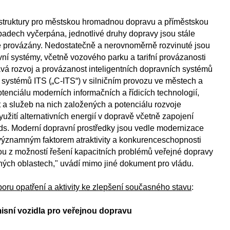
astruktury pro městskou hromadnou dopravu a příměstskou
padech vyčerpána, jednotlivé druhy dopravy jsou stále
 provázány. Nedostatečně a nerovnoměrně rozvinuté jsou
ní systémy, včetně vozového parku a tarifní provázanosti
vá rozvoj a provázanost inteligentních dopravních systémů
h systémů ITS („C-ITS“) v silničním provozu ve městech a
otenciálu moderních informačních a řídicích technologií,
 a služeb na nich založených a potenciálu rozvoje
yužití alternativních energií v dopravě včetně zapojení
ids. Moderní dopravní prostředky jsou vedle modernizace
y významným faktorem atraktivity a konkurenceschopnosti
ou z možností řešení kapacitních problémů veřejné dopravy
ných oblastech," uvádí mimo jiné dokument pro vládu.
oru opatření a aktivity ke zlepšení současného stavu
:
isní vozidla pro veřejnou dopravu