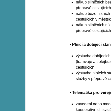
nákup silničních be
přepravě cestujících
nákup bezemisních d
cestujících v městs
nákup silničních ní
přepravě cestujících
• Plnicí a dobíjecí st
výstavba dobíjecích 
(tramvaje a trolejbu
cestujících;
výstavba plnicích st
služby v přepravě ce
• Telematika pro veře
zavedení nebo moder
kooperativních syst