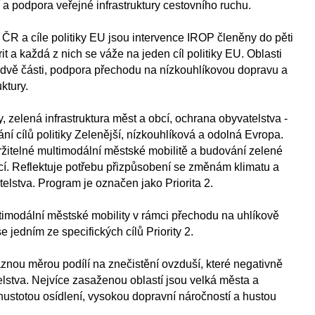
í a podpora veřejné infrastruktury cestovního ruchu.
y ČR a cíle politiky EU jsou intervence IROP členěny do pěti
t a každá z nich se váže na jeden cíl politiky EU. Oblasti
o dvě části, podpora přechodu na nízkouhlíkovou dopravu a
ktury.
, zelená infrastruktura měst a obcí, ochrana obyvatelstva -
ní cílů politiky Zelenější, nízkouhlíková a odolná Evropa.
ržitelné multimodální městské mobilitě a budování zelené
bcí. Reflektuje potřebu přizpůsobení se změnám klimatu a
telstva. Program je označen jako Priorita 2.
timodální městské mobility v rámci přechodu na uhlíkově
e jedním ze specifických cílů Priority 2.
znou měrou podílí na znečistění ovzduší, které negativně
elstva. Nejvíce zasaženou oblastí jsou velká města a
ustotou osídlení, vysokou dopravní náročností a hustou