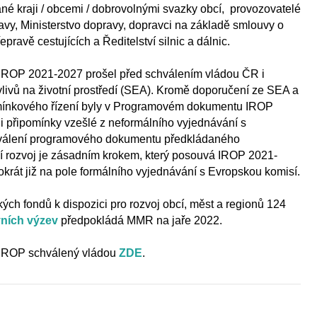
né kraji / obcemi / dobrovolnými svazky obcí, provozovatelé
avy, Ministerstvo dopravy, dopravci na základě smlouvy o
pravě cestujících a Ředitelství silnic a dálnic.
ROP 2021-2027 prošel před schválením vládou ČR i
ivů na životní prostředí (SEA). Kromě doporučení ze SEA a
omínkového řízení byly v Programovém dokumentu IROP
 připomínky vzešlé z neformálního vyjednávání s
válení programového dokumentu předkládaného
ní rozvoj je zásadním krokem, který posouvá IROP 2021-
tokrát již na pole formálního vyjednávání s Evropskou komisí.
ch fondů k dispozici pro rozvoj obcí, měst a regionů 124
vních výzev
předpokládá MMR na jaře 2022.
IROP schválený vládou
ZDE
.