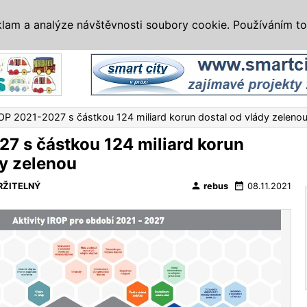
IS
ALTERNATIVY
VETERÁNI
SYSTÉMY
VELETRHY
AKCE
I
klam a analýze návštěvnosti soubory cookie. Používáním to
Reklama
OP 2021-2027 s částkou 124 miliard korun dostal od vlády zeleno
7 s částkou 124 miliard korun
dy zelenou
person
date_range
RŽITELNÝ
rebus
08.11.2021