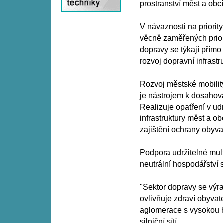
prostranství měst a obc
V návaznosti na priorit
věcně zaměřených priori
dopravy se týkají přím
rozvoj dopravní infrastru
Rozvoj městské mobility
je nástrojem k dosahová
Realizuje opatření v ud
infrastruktury měst a o
zajištění ochrany obyva
Podpora udržitelné mul
neutrální hospodářství s
"Sektor dopravy se výra
ovlivňuje zdraví obyvat
aglomerace s vysokou h
silniční sítí.