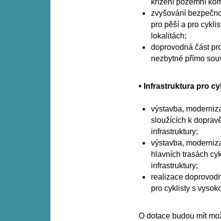
křížení pozemní kom
zvyšování bezpečno
pro pěší a pro cykli
lokalitách;
doprovodná část pro
nezbytné přímo souv
• Infrastruktura pro c
výstavba, moderniza
sloužících k doprav
infrastruktury;
výstavba, moderniza
hlavních trasách cy
infrastruktury;
realizace doprovodn
pro cyklisty s vysok
O dotace budou mít mož