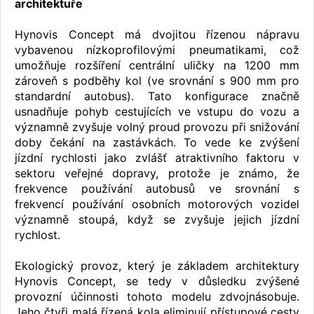
architektuře
Hynovis Concept má dvojitou řízenou nápravu
vybavenou nízkoprofilovými pneumatikami, což
umožňuje rozšíření centrální uličky na 1200 mm
zároveň s podběhy kol (ve srovnání s 900 mm pro
standardní autobus). Tato konfigurace značně
usnadňuje pohyb cestujících ve vstupu do vozu a
významně zvyšuje volný proud provozu při snižování
doby čekání na zastávkách. To vede ke zvýšení
jízdní rychlosti jako zvlášť atraktivního faktoru v
sektoru veřejné dopravy, protože je známo, že
frekvence používání autobusů ve srovnání s
frekvencí používání osobních motorových vozidel
významně stoupá, když se zvyšuje jejich jízdní
rychlost.
Ekologický provoz, který je základem architektury
Hynovis Concept, se tedy v důsledku zvýšené
provozní účinnosti tohoto modelu zdvojnásobuje.
Jeho čtyři malá řízená kola eliminují přístupové cesty