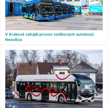
V Krakově zahájili provoz vodíkových autobusů
NesoBus