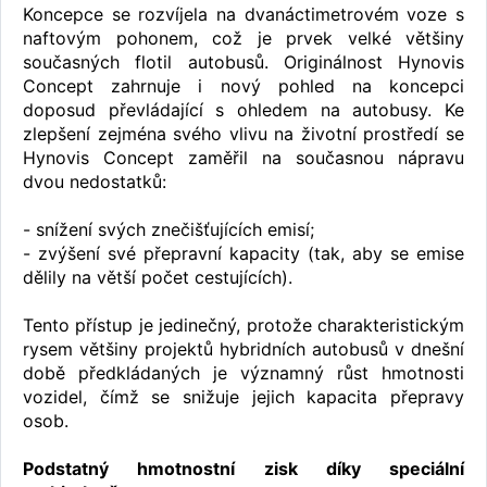
Koncepce se rozvíjela na dvanáctimetrovém voze s
naftovým pohonem, což je prvek velké většiny
současných flotil autobusů. Originálnost Hynovis
Concept zahrnuje i nový pohled na koncepci
doposud převládající s ohledem na autobusy. Ke
zlepšení zejména svého vlivu na životní prostředí se
Hynovis Concept zaměřil na současnou nápravu
dvou nedostatků:
- snížení svých znečišťujících emisí;
- zvýšení své přepravní kapacity (tak, aby se emise
dělily na větší počet cestujících).
Tento přístup je jedinečný, protože charakteristickým
rysem většiny projektů hybridních autobusů v dnešní
době předkládaných je významný růst hmotnosti
vozidel, čímž se snižuje jejich kapacita přepravy
osob.
Podstatný hmotnostní zisk díky speciální