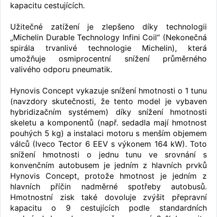
kapacitu cestujících.
Užitečné zatížení je zlepšeno díky technologii
„Michelin Durable Technology Infini Coil“ (Nekonečná
spirála trvanlivé technologie Michelin), která
umožňuje osmiprocentní snížení průměrného
valivého odporu pneumatik.
Hynovis Concept vykazuje snížení hmotnosti o 1 tunu
(navzdory skutečnosti, že tento model je vybaven
hybridizačním systémem) díky snížení hmotnosti
skeletu a komponentů (např. sedadla mají hmotnost
pouhých 5 kg) a instalaci motoru s menším objemem
válců (Iveco Tector 6 EEV s výkonem 164 kW). Toto
snížení hmotnosti o jednu tunu ve srovnání s
konvenčním autobusem je jedním z hlavních prvků
Hynovis Concept, protože hmotnost je jedním z
hlavních příčin nadměrné spotřeby autobusů.
Hmotnostní zisk také dovoluje zvýšit přepravní
kapacitu o 9 cestujících podle standardních