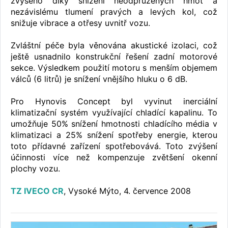
zvýšeno díky snížení neodpružených hmot a
nezávislému tlumení pravých a levých kol, což
snižuje vibrace a otřesy uvnitř vozu.
Zvláštní péče byla věnována akustické izolaci, což
ještě usnadnilo konstrukční řešení zadní motorové
sekce. Výsledkem použití motoru s menším objemem
válců (6 litrů) je snížení vnějšího hluku o 6 dB.
Pro Hynovis Concept byl vyvinut inerciální
klimatizační systém využívající chladící kapalinu. To
umožňuje 50% snížení hmotnosti chladícího média v
klimatizaci a 25% snížení spotřeby energie, kterou
toto přídavné zařízení spotřebovává. Toto zvýšení
účinnosti více než kompenzuje zvětšení okenní
plochy vozu.
TZ IVECO CR
, Vysoké Mýto, 4. července 2008