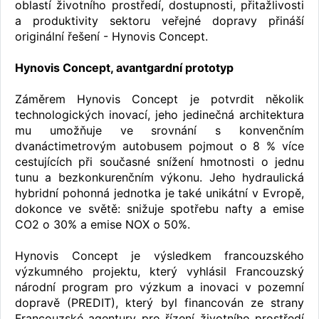
oblastí životního prostředí, dostupnosti, přitažlivosti
a produktivity sektoru veřejné dopravy přináší
originální řešení - Hynovis Concept.
Hynovis Concept, avantgardní prototyp
Záměrem Hynovis Concept je potvrdit několik
technologických inovací, jeho jedinečná architektura
mu umožňuje ve srovnání s konvenčním
dvanáctimetrovým autobusem pojmout o 8 % více
cestujících při současné snížení hmotnosti o jednu
tunu a bezkonkurenčním výkonu. Jeho hydraulická
hybridní pohonná jednotka je také unikátní v Evropě,
dokonce ve světě: snižuje spotřebu nafty a emise
CO2 o 30% a emise NOX o 50%.
Hynovis Concept je výsledkem francouzského
výzkumného projektu, který vyhlásil Francouzský
národní program pro výzkum a inovaci v pozemní
dopravě (PREDIT), který byl financován ze strany
Francouzské agentury pro řízení životního prostředí