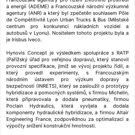
a energií (ADEME) a Francouzské národní výzkumné
agentury (ANR) a který byl zpečetěn souhlasem Pôle
de Compétitivité Lyon Urban Trucks & Bus (Městské
centrum pro konkurenci nákladních vozidel a
autobusů v Lyonu). Nositelem tohoto projektu byla a
je Irisbus Iveco.
Hynovis Concept je výsledkem spolupráce s RATP
(Pařížský úřad pro veřejnou dopravu), který stanovil
provozní specifikace, jimiž se vývoj projektu řídil, a
který provedl experimenty, s Francouzským
národním ústavem pro výzkum dopravy a
bezpečnosti (INRETS), který se zasloužil o prototypy
hybridizace a pomocných systémů, s firmou Michelin,
která připravovala a dodala pneumatiky, firmou
Poclain Hydraulics, která vyvíjela a dodala
komponenty hydraulické hybridizace, a firmou Altair
Engineering France, zodpovědnou za optimalizaci a
výpočty snížení konstrukční hmotnosti.