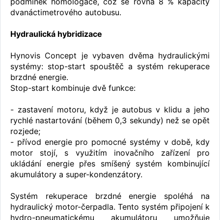
podmínek homologace, což se rovná 8 % kapacity
dvanáctimetrového autobusu.
Hydraulická hybridizace
Hynovis Concept je vybaven dvěma hydraulickými
systémy: stop-start spouštěč a systém rekuperace
brzdné energie.
Stop-start kombinuje dvě funkce:
- zastavení motoru, když je autobus v klidu a jeho
rychlé nastartování (během 0,3 sekundy) než se opět
rozjede;
- přívod energie pro pomocné systémy v době, kdy
motor stojí, s využitím inovačního zařízení pro
ukládání energie přes smíšený systém kombinující
akumulátory a super-kondenzátory.
Systém rekuperace brzdné energie spoléhá na
hydraulický motor-čerpadla. Tento systém připojení k
hydro-pneumatickému akumulátoru umožňuje