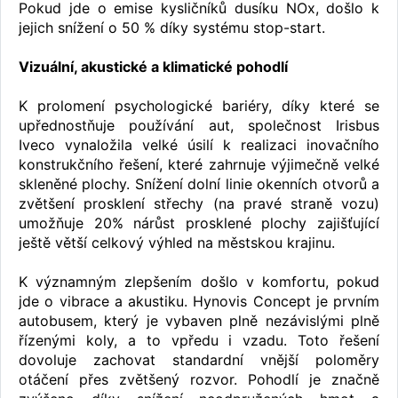
Pokud jde o emise kysličníků dusíku NOx, došlo k
jejich snížení o 50 % díky systému stop-start.
Vizuální, akustické a klimatické pohodlí
K prolomení psychologické bariéry, díky které se
upřednostňuje používání aut, společnost Irisbus
Iveco vynaložila velké úsilí k realizaci inovačního
konstrukčního řešení, které zahrnuje výjimečně velké
skleněné plochy. Snížení dolní linie okenních otvorů a
zvětšení prosklení střechy (na pravé straně vozu)
umožňuje 20% nárůst prosklené plochy zajišťující
ještě větší celkový výhled na městskou krajinu.
K významným zlepšením došlo v komfortu, pokud
jde o vibrace a akustiku. Hynovis Concept je prvním
autobusem, který je vybaven plně nezávislými plně
řízenými koly, a to vpředu i vzadu. Toto řešení
dovoluje zachovat standardní vnější poloměry
otáčení přes zvětšený rozvor. Pohodlí je značně