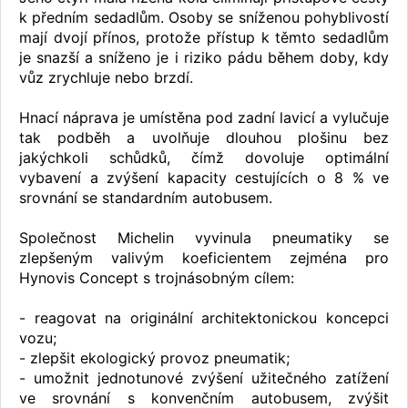
k předním sedadlům. Osoby se sníženou pohyblivostí
mají dvojí přínos, protože přístup k těmto sedadlům
je snazší a sníženo je i riziko pádu během doby, kdy
vůz zrychluje nebo brzdí.
Hnací náprava je umístěna pod zadní lavicí a vylučuje
tak podběh a uvolňuje dlouhou plošinu bez
jakýchkoli schůdků, čímž dovoluje optimální
vybavení a zvýšení kapacity cestujících o 8 % ve
srovnání se standardním autobusem.
Společnost Michelin vyvinula pneumatiky se
zlepšeným valivým koeficientem zejména pro
Hynovis Concept s trojnásobným cílem:
- reagovat na originální architektonickou koncepci
vozu;
- zlepšit ekologický provoz pneumatik;
- umožnit jednotunové zvýšení užitečného zatížení
ve srovnání s konvenčním autobusem, zvýšit