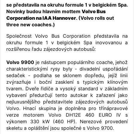
se představila na okruhu formule 1 v belgickém Spa.
Novinky budou hlavním mottem
Volvo Bus
Corporation na IAA Hannover
. (Volvo rolls out
three new coaches.)
Společnost Volvo Bus Corporation představila na
okruhu formule 1 v belgickém Spa inovovanou a
rozšířenou řadu zájezdových autobusů:
Volvo 9900
je nástupcem populárního coache, jehož
charakteristickýmí rysy byly - divadelní uspořádání
sedaček - podlaha se sklonem dopředu, jejíž linii
zvýrazňuje i boční zasklení s typickým klínovým
tvarem. Dveře řidiče a vysoký standard v základním
vybavení předurčují tento autokar k zařazení jako
nejluxusnějšího představitele zájezdových autobusů
Volvo. Hnací skupina je doplněna pro třínápravové
verze motorem Volvo DH12E 460 EURO IV s
výkonem 330 kW (460 HP). Nerezové provedení
skeletu a opláštění jsou společné s Volvo 9700.