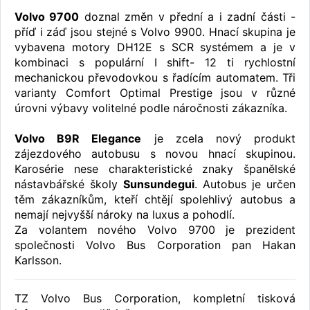
Volvo 9700
doznal změn v přední a i zadní části -
příď i záď jsou stejné s Volvo 9900. Hnací skupina je
vybavena motory DH12E s SCR systémem a je v
kombinaci s populární I shift- 12 ti rychlostní
mechanickou převodovkou s řadícím automatem. Tři
varianty Comfort Optimal Prestige jsou v různé
úrovni výbavy volitelné podle náročnosti zákazníka.
Volvo B9R Elegance
je zcela nový produkt
zájezdového autobusu s novou hnací skupinou.
Karosérie nese charakteristické znaky španělské
nástavbářské školy
Sunsundegui
. Autobus je určen
těm zákazníkům, kteří chtějí spolehlivý autobus a
nemají nejvyšší nároky na luxus a pohodlí.
Za volantem nového Volvo 9700 je prezident
společnosti Volvo Bus Corporation pan Hakan
Karlsson.
TZ Volvo Bus Corporation, kompletní tisková