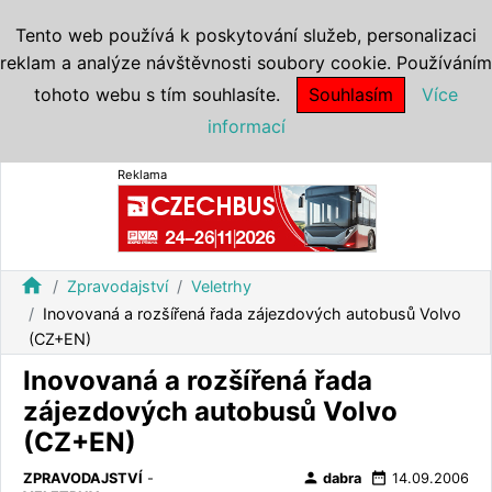
Tento web používá k poskytování služeb, personalizaci
reklam a analýze návštěvnosti soubory cookie. Používáním
tohoto webu s tím souhlasíte.
Souhlasím
Více
informací
Reklama
home
Zpravodajství
Veletrhy
Inovovaná a rozšířená řada zájezdových autobusů Volvo
(CZ+EN)
Inovovaná a rozšířená řada
zájezdových autobusů Volvo
(CZ+EN)
person
date_range
ZPRAVODAJSTVÍ
-
dabra
14.09.2006