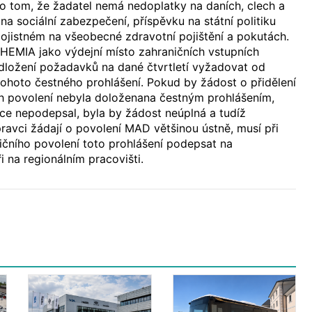
o tom, že žadatel nemá nedoplatky na daních, clech a
na sociální zabezpečení, příspěvku na státní politiku
ojistném na všeobecné zdravotní pojištění a pokutách.
MIA jako výdejní místo zahraničních vstupních
edložení požadavků na dané čtvrtletí vyžadovat od
ohoto čestného prohlášení. Pokud by žádost o přidělení
ch povolení nebyla doloženana čestným prohlášením,
ce nepodepsal, byla by žádost neúplná a tudíž
ravci žádají o povolení MAD většinou ústně, musí při
ičního povolení toto prohlášení podepsat na
i na regionálním pracovišti.