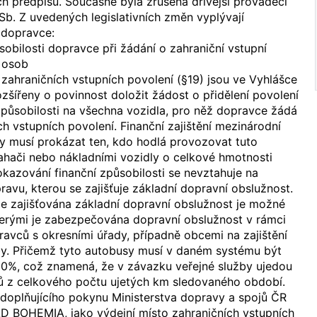
ch předpisů. Současně byla zrušena dřívější prováděcí
Sb. Z uvedených legislativních změn vyplývají
i dopravce:
sobilosti dopravce při žádání o zahraniční vstupní
 osob
zahraničních vstupních povolení (§19) jsou ve Vyhlášce
ozšířeny o povinnost doložit žádost o přidělení povolení
působilosti na všechna vozidla, pro něž dopravce žádá
ch vstupních povolení. Finanční zajištění mezinárodní
vy musí prokázat ten, kdo hodlá provozovat tuto
ahači nebo nákladními vozidly o celkové hmotnosti
rokazování finanční způsobilosti se nevztahuje na
ravu, kterou se zajišťuje základní dopravní obslužnost.
je zajišťována základní dopravní obslužnost je možné
terými je zabezpečována dopravní obslužnost v rámci
avců s okresními úřady, případně obcemi na zajištění
by. Přičemž tyto autobusy musí v daném systému být
80%, což znamená, že v závazku veřejné služby ujedou
rů z celkového počtu ujetých km sledovaného období.
 doplňujícího pokynu Ministerstva dopravy a spojů ČR
 BOHEMIA, jako výdejní místo zahraničních vstupních