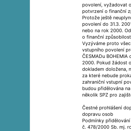
povolení, vyžadovat o
potvrzení o finanční 
Protože ještě neuplyn
povolení do 31.3. 200
nebo na rok 2000. Od 
o finanční způsobilost
Vyzýváme proto všech
vstupního povolení pr
ČESMADu BOHEMIA dokl
2000. Pokud žádost o
dokladem doložena, n
za které nebude proká
zahraniční vstupní po
budou přidělována na
několik SPZ pro zajišt
Čestné prohlášení dop
dopravu osob
Podmínky přidělování 
č. 478/2000 Sb. mj. r