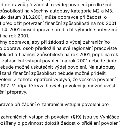
d dopravců při žádosti o výdej povolení předložení
způsobilosti na všechny autobusy kategorie M2 a M3.
ulo datum 31.3.2001, může dopravce při žádosti o
1 předložit potvrzení finanční způsobilosti na rok 2001
1.4. 2001 musí dopravce předložit výhradně potvrzení
i na rok 2001.
ny dopravce, aby při žádosti o výdej zahraničního
o dopravu osob předložili na své regionální pracoviště
ad o finanční způsobilosti na rok 2001, popř. na rok
 zahraniční vstupní povolení na rok 2001 nebude tímto
ebude možné uskutečnit výdej povolení. Na autobusy,
zaná finanční způsobilost nebude možné přidělit
volení. Z tohoto opatření vyplývá, že veškerá povolení
 SPZ. V případě kyvadlových povolení je možné uvést
ění přepravy.
ravce při žádání o zahraniční vstupní povolení pro
zahraničních vstupních povolení (§19) jsou ve Vyhlášce
ozšířeny o povinnost doložit žádost o přidělení povolení