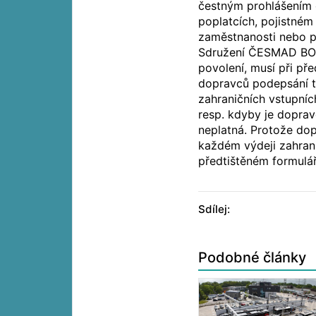
čestným prohlášením 
poplatcích, pojistném 
zaměstnanosti nebo p
Sdružení ČESMAD BOHE
povolení, musí při př
dopravců podepsání t
zahraničních vstupní
resp. kdyby je doprav
neplatná. Protože dop
každém výdeji zahran
předtištěném formulář
Sdílej:
Podobné články