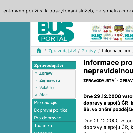
ZPRÁVY
JÍZDNÍ ŘÁDY
MHD, IDS
BUSY
SERV
Tento web používá k poskytování služeb, personalizaci re
Reklama
home
Zpravodajství
Zprávy
Informace pro 
Informace pro
Zpravodajství
nepravidelno
»
Zprávy
»
Zajímavosti
ZPRAVODAJSTVÍ
-
ZPRÁ
»
Veletrhy
»
Akce
Dne 29.12.2000 vstou
Pro cestující
dopravy a spojů ČR, k
Sb. ve znění pozdějš
Dopravní politika
Pro dopravce
Dne 29.12.2000 vstoup
Technika
dopravy a spojů ČR, k