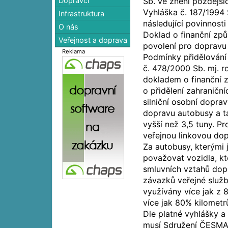
Dopravci
Sb. ve znění pozdější
Vyhláška č. 187/1994 
Infrastruktura
následující povinnost
O nás
Doklad o finanční způ
Veřejnost a doprava
povolení pro dopravu
Reklama
Podmínky přidělování 
č. 478/2000 Sb. mj. r
dokladem o finanční z
o přidělení zahraniční
silniční osobní dopra
dopravu autobusy a t
vyšší než 3,5 tuny. P
veřejnou linkovou dop
Za autobusy, kterými 
považovat vozidla, k
smluvních vztahů dopr
závazků veřejné služ
využívány více jak z 
více jak 80% kilomet
Dle platné vyhlášky a
musí Sdružení ČESMAD