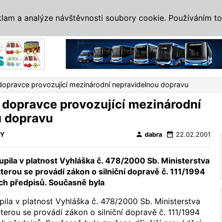
IS
ALTERNATIVY
VETERÁNI
SYSTÉMY
VELETRHY
AKCE
I
klam a analýze návštěvnosti soubory cookie. Používáním to
Reklama
dopravce provozující mezinárodní nepravidelnou dopravu
 dopravce provozující mezinárodní
u dopravu
person
date_range
VY
dabra
22.02.2001
pila v platnost Vyhláška č. 478/2000 Sb. Ministerstva
terou se provádí zákon o silniční dopravě č. 111/1994
ích předpisů. Současně byla
ila v platnost Vyhláška č. 478/2000 Sb. Ministerstva
terou se provádí zákon o silniční dopravě č. 111/1994