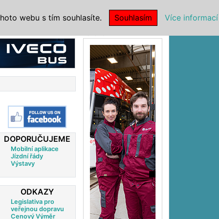
|
NSTITUCE
hoto webu s tím souhlasíte.
Souhlasím
Více informací
Reklama
DOPORUČUJEME
Mobilní aplikace
Jízdní řády
Výstavy
ODKAZY
Legislativa pro
veřejnou dopravu
Cenový Výměr