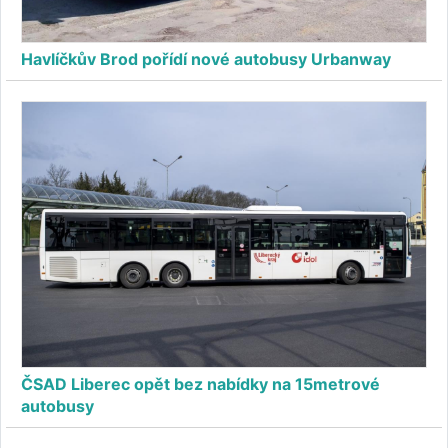
Havlíčkův Brod pořídí nové autobusy Urbanway
ČSAD Liberec opět bez nabídky na 15metrové
autobusy