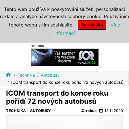
Tento web používá k poskytování služeb, personalizaci
reklam a analýze návštěvnosti soubory cookie. Používáním
tohoto webu s tím souhlasíte.
Souhlasím
Více
informací
Reklama
home
Technika
Autobusy
ICOM transport do konce roku pořídí 72 nových autobusů
ICOM transport do konce roku
pořídí 72 nových autobusů
person
date_range
TECHNIKA
-
AUTOBUSY
rebus
13.11.2020