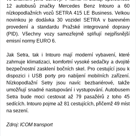
12 autobusů značky Mercedes Benz Intouro a 60
nízkopodlažních vozů SETRA 415 LE Business. Velkou
novinkou je dodávka 30 vozidel SETRA v barevném
provedení a standardu Pražské integrované dopravy
(PID). Všechny vozy samozřejmě splňují nejpřísnější
emisní normy EURO 6.
Jak Setra, tak i Intouro mají moderní vybavení, které
zahrnuje klimatizaci, komfortní vysoké sedačky a dvojité
bezpečnostní zasklení bočních skel. Pro cestující jsou k
dispozici i USB porty pro nabíjení mobilních zařízení.
Nízkopodlažní Setry jsou navíc bezbariérové, takže
umožňují snadné nastupování i vystupování. Autobusem
Setra bude moci cestovat až 79 pasažérů z toho 45
sedících. Intouro pojme až 81 cestujících, přičemž 49 míst
na sezení.
Zdroj: ICOM transport