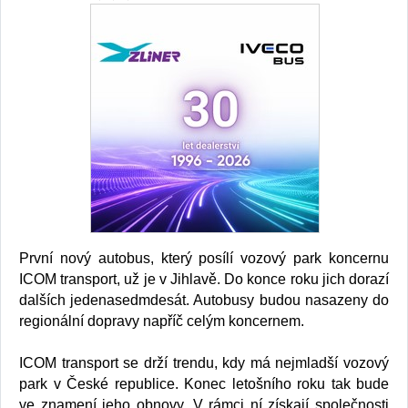
První nový autobus, který posílí vozový park koncernu
ICOM transport, už je v Jihlavě. Do konce roku jich dorazí
dalších jedenasedmdesát. Autobusy budou nasazeny do
regionální dopravy napříč celým koncernem.
ICOM transport se drží trendu, kdy má nejmladší vozový
park v České republice. Konec letošního roku tak bude
ve znamení jeho obnovy. V rámci ní získají společnosti