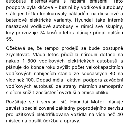
autobusů alternativami s nižšími emisemi. Tato
podpora byla klíčová – bez ní by vodíkové autobusy
stále jen těžko konkurovaly nákladům na dieselové a
bateriově elektrické varianty. Hyundai také interně
nasazoval vodíkové autobusy v rámci své skupiny,
kdy provozuje 74 kusů a letos plánuje přidat dalších
55.
Očekává se, že tempo prodejů se bude postupně
zrychlovat. Vláda letos přidělila národní dotace na
nákup 1 800 vodíkových elektrických autobusů a
plánuje do konce roku zvýšit počet velkokapacitních
vodíkových nabíjecích stanic ze současných 80 na
více než 100. Dopad měla i aktivní podpora zavádění
vodíkových autobusů ze strany místních samospráv
s cílem snížit znečištění ovzduší a emise uhlíku.
Rozšiřuje se i servisní síť. Hyundai Motor plánuje
zavést specializované základny poprodejního servisu
pro užitková elektrifikovaná vozidla na více než 40
místech a posílit údržbu a opravy.