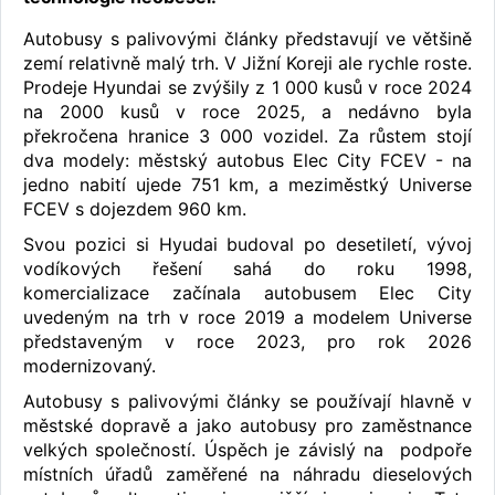
Autobusy s palivovými články představují ve většině
zemí relativně malý trh. V Jižní Koreji ale rychle roste.
Prodeje Hyundai se zvýšily z 1 000 kusů v roce 2024
na 2000 kusů v roce 2025, a nedávno byla
překročena hranice 3 000 vozidel. Za růstem stojí
dva modely: městský autobus Elec City FCEV - na
jedno nabití ujede 751 km, a meziměstký Universe
FCEV s dojezdem 960 km.
Svou pozici si Hyudai budoval po desetiletí, vývoj
vodíkových řešení sahá do roku 1998,
komercializace začínala autobusem Elec City
uvedeným na trh v roce 2019 a modelem Universe
představeným v roce 2023, pro rok 2026
modernizovaný.
Autobusy s palivovými články se používají hlavně v
městské dopravě a jako autobusy pro zaměstnance
velkých společností. Úspěch je závislý na podpoře
místních úřadů zaměřené na náhradu dieselových