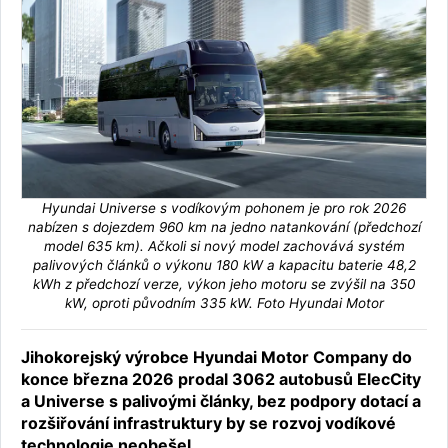
Hyundai Universe s vodíkovým pohonem je pro rok 2026
nabízen s dojezdem 960 km na jedno natankování (předchozí
model 635 km). Ačkoli si nový model zachovává systém
palivových článků o výkonu 180 kW a kapacitu baterie 48,2
kWh z předchozí verze, výkon jeho motoru se zvýšil na 350
kW, oproti původním 335 kW. Foto Hyundai Motor
Jihokorejský výrobce Hyundai Motor Company do
konce března 2026 prodal 3062 autobusů ElecCity
a Universe s palivoými články, bez podpory dotací a
rozšiřování infrastruktury by se rozvoj vodíkové
technologie neobešel.