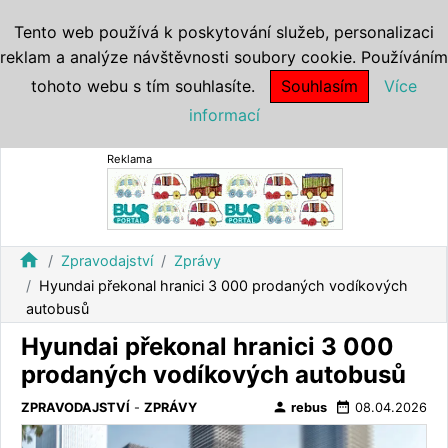
Tento web používá k poskytování služeb, personalizaci
reklam a analýze návštěvnosti soubory cookie. Používáním
tohoto webu s tím souhlasíte.
Souhlasím
Více
informací
Reklama
home
Zpravodajství
Zprávy
Hyundai překonal hranici 3 000 prodaných vodíkových
autobusů
Hyundai překonal hranici 3 000
prodaných vodíkových autobusů
person
date_range
ZPRAVODAJSTVÍ
-
ZPRÁVY
rebus
08.04.2026