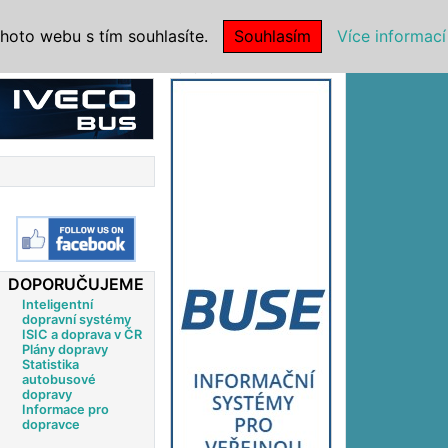
|
NSTITUCE
hoto webu s tím souhlasíte.
Souhlasím
Více informací
Reklama
DOPORUČUJEME
Inteligentní
dopravní systémy
ISIC a doprava v ČR
Plány dopravy
Statistika
autobusové
dopravy
Informace pro
dopravce