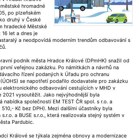
v městské hromadné
005, po plzeňském
ko druhý v České
em hradecké Městské
 16 let a dnes je
zastaralý a neodpovídá moderním trendům odbavování s
čů.
ravní podnik města Hradce Králové (DPmHK) snažil od
 první veřejnou zakázku. Po námitkách a návrhů na
dávacího řízení podaných k Úřadu pro ochranu
(ÚOHS) se napotřetí podařilo dodavatele pro zakázku
 elektronického odbavování cestujících v MHD v
e 2021 vysoutěžit. Jako nejvýhodnější byla
 nabídka společností EM TEST ČR spol. s r.o. a
 510,- Kč bez DPH). Mezi dalšími účastníky byla
.r.o. a BUSE s.r.o., která realizovala stejný systém v
ěsta Pardubic.
adci Králové se týkala zejména obnovy a modernizace