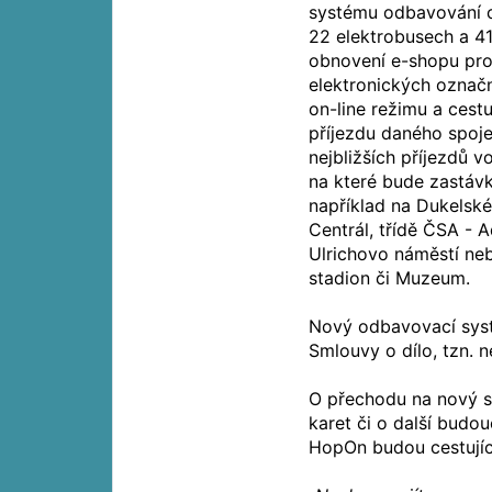
systému odbavování c
22 elektrobusech a 41
obnovení e-shopu pro
elektronických označ
on-line režimu a cest
příjezdu daného spoje
nejbližších příjezdů v
na které bude zastávk
například na Dukelské 
Centrál, třídě ČSA - 
Ulrichovo náměstí neb
stadion či Muzeum.
Nový odbavovací syst
Smlouvy o dílo, tzn. n
O přechodu na nový sy
karet či o další budo
HopOn budou cestujíc