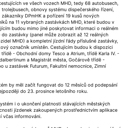
estujících ve všech vozech MHD, tedy 68 autobusech,
 trolejbusech, obnovy systému dispečerského řízení,
 zákazníky DPmHK a pořízení 19 kusů nových
níků na 11 vybraných zastávkách MHD, které budou v
ujícím budou mimo jiné poskytovat informaci o reálném
 do zastávky (panel může zobrazit až 12 reálných
ozidel MHD) a kompletní jízdní řády příslušné zastávky,
ový označník umístěn. Cestujícím budou k dispozici
třídě - Obchodní domy Tesco a Atrium, třídě Karla IV. -
Adalbertinum a Magistrát města, Gočárově třídě -
o u zastávek Futurum, Fakultní nemocnice, Zimní
ém by měl začít fungovat do 12 měsíců od podepsání
ejpozději do 23. prosince letošního roku.
stém i o ukončení platnosti stávajících městských
ucnosti jízdenek zakoupených prostřednictvím aplikace
í včas informováni.