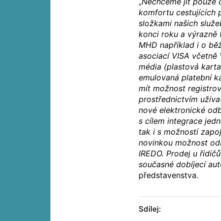
„
Nechceme jít pouze 
komfortu cestujících 
složkami našich služ
konci roku a výrazně 
MHD například i o běž
asociací VISA včetně
média (plastová karta,
emulovaná platební ka
mít možnost registrov
prostřednictvím uživa
nové elektronické odb
s cílem integrace jedna
tak i s možností zapoje
novinkou možnost odb
IREDO. Prodej u řidič
současné dobíjecí au
představenstva.
Sdílej: