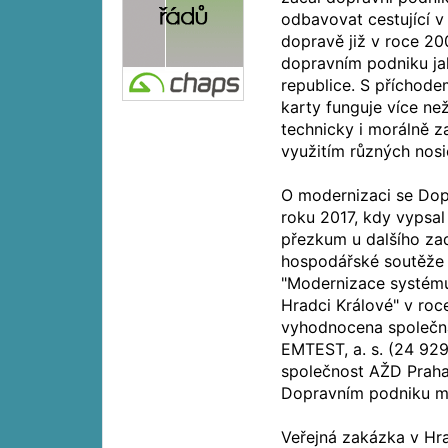
odbavovat cestující 
dopravě již v roce 2
dopravním podniku ja
republice. S příchod
karty funguje více než
technicky i morálně 
využitím různých nosi
O modernizaci se Dop
roku 2017, kdy vypsal
přezkum u dalšího za
hospodářské soutěže 
"Modernizace systému
Hradci Králové" v roc
vyhodnocena společná
EMTEST, a. s. (24 929
společnost AŽD Praha s
Dopravním podniku m
Veřejná zakázka v Hr