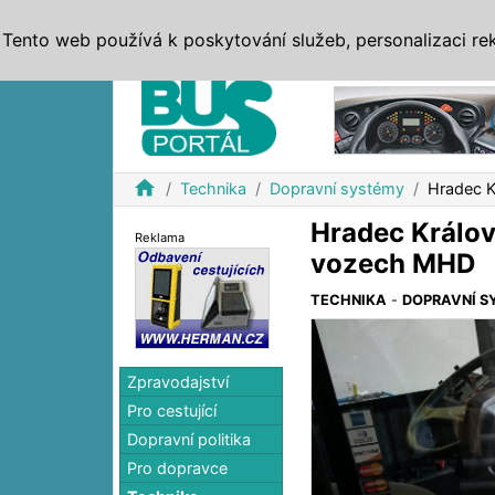
ZPRÁVY
JÍZDNÍ ŘÁDY
MHD, IDS
BUSY
SERV
Tento web používá k poskytování služeb, personalizaci re
Reklama
home
Technika
Dopravní systémy
Hradec K
Hradec Králov
Reklama
vozech MHD
TECHNIKA
-
DOPRAVNÍ S
Zpravodajství
Pro cestující
Dopravní politika
Pro dopravce