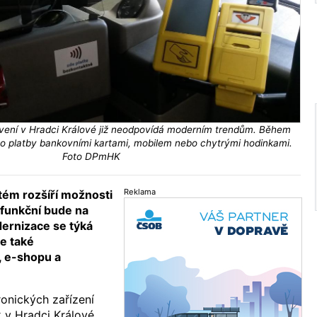
ení v Hradci Králové již neodpovídá moderním trendům. Během
ří o platby bankovními kartami, mobilem nebo chytrými hodinkami.
Foto DPmHK
Reklama
tém rozšíří možnosti
ě funkční bude na
ernizace se týká
le také
, e-shopu a
ronických zařízení
 v Hradci Králové