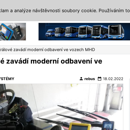
IS
ALTERNATIVY
VETERÁNI
SYSTÉMY
VELETRHY
AKCE
I
klam a analýze návštěvnosti soubory cookie. Používáním to
Reklama
rálové zavádí moderní odbavení ve vozech MHD
é zavádí moderní odbavení ve
person
date_range
YSTÉMY
rebus
18.02.2022