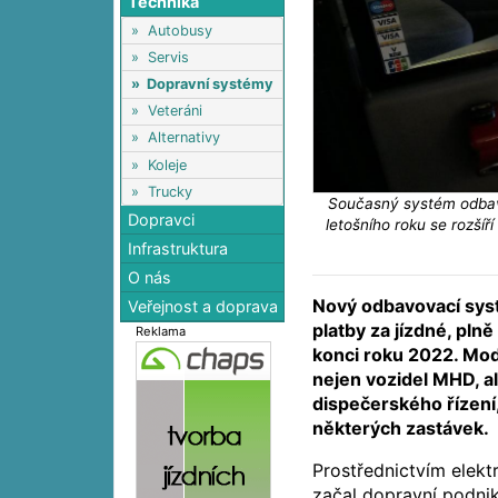
Technika
»
Autobusy
»
Servis
»
Dopravní systémy
»
Veteráni
»
Alternativy
»
Koleje
»
Trucky
Současný systém odbav
Dopravci
letošního roku se rozší
Infrastruktura
O nás
Nový odbavovací sys
Veřejnost a doprava
platby za jízdné, pln
Reklama
konci roku 2022. Mod
nejen vozidel MHD, a
dispečerského řízení
některých zastávek.
Prostřednictvím elekt
začal dopravní podnik