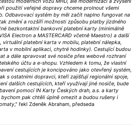
cestou moderních vozů MHD, ale modernizaci a zvýšení
při použití veřejné dopravy chceme prolnout všemi
eb. Odbavovací systém by měl začít naplno fungovat na
tak změní a rozšíří možnosti způsobu platby jízdného
né bezkontaktní bankovní platební karty (minimálně
 VISA Electron a MASTERCARD včetně Maestro) a další
 virtuální platební karta v mobilu, platební nálepka,
rta v mobilní aplikaci, chytré hodinky). Cestující budou
at a dále spravovat své nosiče přes webové rozhraní
telského účtu a e-shopu. Vzhledem k tomu, že vlastní
avení cestujících je koncipováno jako otevřený systém,
k s ostatními dopravci, kteří zajišťují regionální spoje,
ní dalších cestujících, kteří využívají jiné nosiče, bude
avení pomocí IN Karty Českých drah, a.s. a karty
ů bychom pak chtěli úplně omezit a budou rušeny i
tomaty
," řekl Zdeněk Abraham, předseda