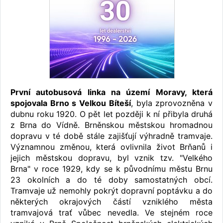
První autobusová linka na území Moravy, která
spojovala Brno s Velkou Bíteší
, byla zprovozněna v
dubnu roku 1920. O pět let později k ní přibyla druhá
z Brna do Vídně. Brněnskou městskou hromadnou
dopravu v té době stále zajišťují výhradně tramvaje.
Významnou změnou, která ovlivnila život Brňanů i
jejich městskou dopravu, byl vznik tzv. "Velkého
Brna" v roce 1929, kdy se k původnímu městu Brnu
23 okolních a do té doby samostatných obcí.
Tramvaje už nemohly pokrýt dopravní poptávku a do
některých okrajových částí vzniklého města
tramvajová trať vůbec nevedla. Ve stejném roce