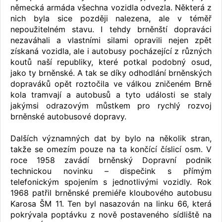
německá armáda všechna vozidla odvezla. Některá z
nich byla sice později nalezena, ale v téměř
nepoužitelném stavu. I tehdy brněnští dopraváci
nezaváhali a vlastními silami opravili nejen zpět
získaná vozidla, ale i autobusy pocházející z různých
koutů naší republiky, které potkal podobný osud,
jako ty brněnské. A tak se díky odhodlání brněnských
dopraváků opět roztočila ve válkou zničeném Brně
kola tramvají a autobusů a tyto události se staly
jakýmsi odrazovým můstkem pro rychlý rozvoj
brněnské autobusové dopravy.
Dalších významných dat by bylo na několik stran,
takže se omezím pouze na ta končící číslicí osm. V
roce 1958 zavádí brněnský Dopravní podnik
technickou novinku – dispečink s přímým
telefonickým spojením s jednotlivými vozidly. Rok
1968 patřil brněnské premiéře kloubového autobusu
Karosa ŠM 11. Ten byl nasazován na linku 66, která
pokrývala poptávku z nově postaveného sídliště na