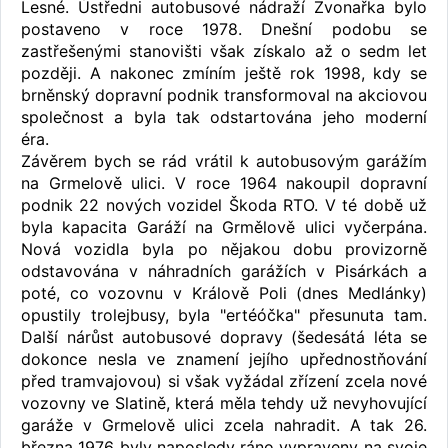
Lesné. Ústředni autobusové nádraží Zvonařka bylo
postaveno v roce 1978. Dnešní podobu se
zastřešenými stanovišti však získalo až o sedm let
později. A nakonec zmíním ještě rok 1998, kdy se
brněnský dopravní podnik transformoval na akciovou
společnost a byla tak odstartována jeho moderní
éra.
Závěrem bych se rád vrátil k autobusovým garážím
na Grmelově ulici. V roce 1964 nakoupil dopravní
podnik 22 nových vozidel Škoda RTO. V té době už
byla kapacita Garáží na Grmělově ulici vyčerpána.
Nová vozidla byla po nějakou dobu provizorně
odstavována v náhradních garážích v Pisárkách a
poté, co vozovnu v Králově Poli (dnes Medlánky)
opustily trolejbusy, byla "ertéóčka" přesunuta tam.
Další nárůst autobusové dopravy (šedesátá léta se
dokonce nesla ve znamení jejího upřednostňování
před tramvajovou) si však vyžádal zřízení zcela nové
vozovny ve Slatině, která měla tehdy už nevyhovující
garáže v Grmelově ulici zcela nahradit. A tak 26.
března 1976 byly naposledy ráno vypraveny na svoje