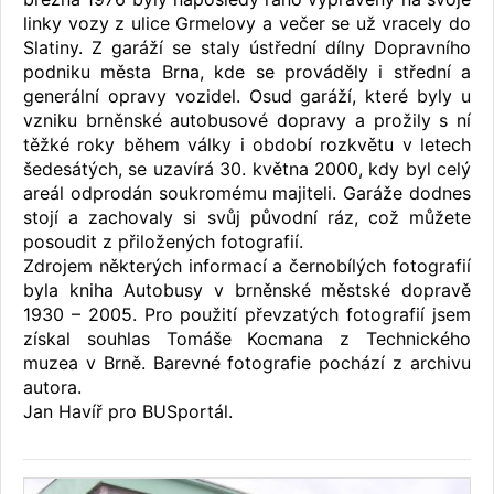
linky vozy z ulice Grmelovy a večer se už vracely do
Slatiny. Z garáží se staly ústřední dílny Dopravního
podniku města Brna, kde se prováděly i střední a
generální opravy vozidel. Osud garáží, které byly u
vzniku brněnské autobusové dopravy a prožily s ní
těžké roky během války i období rozkvětu v letech
šedesátých, se uzavírá 30. května 2000, kdy byl celý
areál odprodán soukromému majiteli. Garáže dodnes
stojí a zachovaly si svůj původní ráz, což můžete
posoudit z přiložených fotografií.
Zdrojem některých informací a černobílých fotografií
byla kniha Autobusy v brněnské městské dopravě
1930 – 2005. Pro použití převzatých fotografií jsem
získal souhlas Tomáše Kocmana z Technického
muzea v Brně. Barevné fotografie pochází z archivu
autora.
Jan Havíř pro BUSportál.