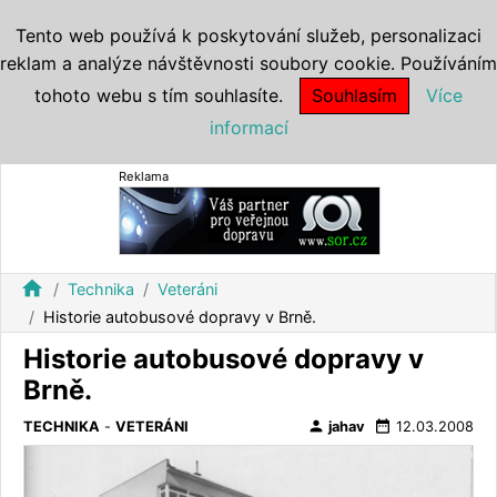
Tento web používá k poskytování služeb, personalizaci
reklam a analýze návštěvnosti soubory cookie. Používáním
tohoto webu s tím souhlasíte.
Souhlasím
Více
informací
Reklama
home
Technika
Veteráni
Historie autobusové dopravy v Brně.
Historie autobusové dopravy v
Brně.
person
date_range
TECHNIKA
-
VETERÁNI
jahav
12.03.2008