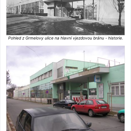
Pohled z Grmelovy ulice na hlavní vjezdovou bránu - historie.