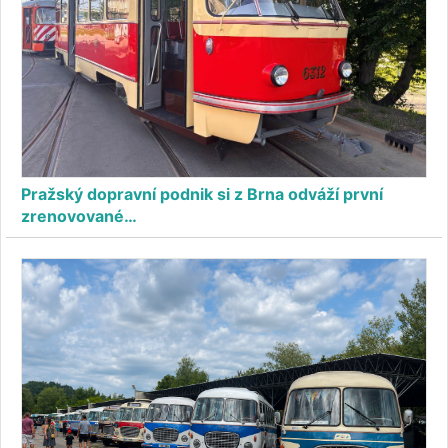
Pražský dopravní podnik si z Brna odváží první
zrenovované…