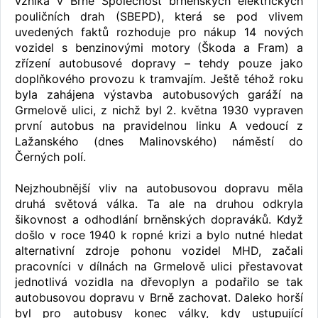
vzniká v Brně Společnost brněnských elektrických
pouličních drah (SBEPD), která se pod vlivem
uvedených faktů rozhoduje pro nákup 14 nových
vozidel s benzinovými motory (Škoda a Fram) a
zřízení autobusové dopravy – tehdy pouze jako
doplňkového provozu k tramvajím. Ještě téhož roku
byla zahájena výstavba autobusových garáží na
Grmelově ulici, z nichž byl 2. května 1930 vypraven
první autobus na pravidelnou linku A vedoucí z
Lažanského (dnes Malinovského) náměstí do
Černých polí.
Nejzhoubnější vliv na autobusovou dopravu měla
druhá světová válka. Ta ale na druhou odkryla
šikovnost a odhodlání brněnských dopraváků. Když
došlo v roce 1940 k ropné krizi a bylo nutné hledat
alternativní zdroje pohonu vozidel MHD, začali
pracovníci v dílnách na Grmelově ulici přestavovat
jednotlivá vozidla na dřevoplyn a podařilo se tak
autobusovou dopravu v Brně zachovat. Daleko horší
byl pro autobusy konec války, kdy ustupující