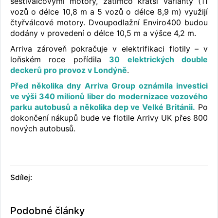
šestiválcovými motory, zatímco kratší varianty (11
vozů o délce 10,8 m a 5 vozů o délce 8,9 m) využijí
čtyřválcové motory. Dvoupodlažní Enviro400 budou
dodány v provedení o délce 10,5 m a výšce 4,2 m.
Arriva zároveň pokračuje v elektrifikaci flotily – v
loňském roce pořídila
30 elektrických double
deckerů pro provoz v Londýně
.
Před několika dny Arriva Group oznámila investici
ve výši 340 milionů liber do modernizace vozového
parku autobusů a několika dep ve Velké Británii.
Po
dokončení nákupů bude ve flotile Arrivy UK přes 800
nových autobusů.
Sdílej:
Podobné články