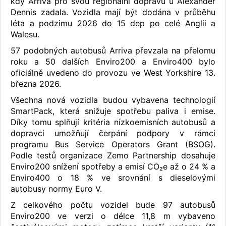
kdy Arriva pro svou regionální dopravu u Alexander
Dennis zadala. Vozidla mají být dodána v průběhu
léta a podzimu 2026 do 15 dep po celé Anglii a
Walesu.
57 podobných autobusů Arriva převzala na přelomu
roku a 50 dalších Enviro200 a Enviro400 bylo
oficiálně uvedeno do provozu ve West Yorkshire 13.
března 2026.
Všechna nová vozidla budou vybavena technologií
SmartPack, která snižuje spotřebu paliva i emise.
Díky tomu splňují kritéria nízkoemisních autobusů a
dopravci umožňují čerpání podpory v rámci
programu Bus Service Operators Grant (BSOG).
Podle testů organizace Zemo Partnership dosahuje
Enviro200 snížení spotřeby a emisí CO₂e až o 24 % a
Enviro400 o 18 % ve srovnání s dieselovými
autobusy normy Euro V.
Z celkového počtu vozidel bude 97 autobusů
Enviro200 ve verzi o délce 11,8 m vybaveno