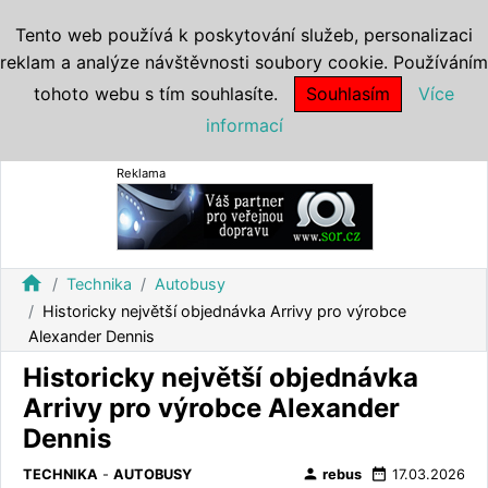
Tento web používá k poskytování služeb, personalizaci
reklam a analýze návštěvnosti soubory cookie. Používáním
tohoto webu s tím souhlasíte.
Souhlasím
Více
informací
Reklama
home
Technika
Autobusy
Historicky největší objednávka Arrivy pro výrobce
Alexander Dennis
Historicky největší objednávka
Arrivy pro výrobce Alexander
Dennis
person
date_range
TECHNIKA
-
AUTOBUSY
rebus
17.03.2026