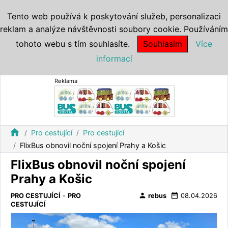
Tento web používá k poskytování služeb, personalizaci
reklam a analýze návštěvnosti soubory cookie. Používáním
tohoto webu s tím souhlasíte.
Souhlasím
Více
informací
Reklama
home
Pro cestující
Pro cestující
FlixBus obnovil noční spojení Prahy a Košic
FlixBus obnovil noční spojení
Prahy a Košic
person
date_range
PRO CESTUJÍCÍ
-
PRO
rebus
08.04.2026
CESTUJÍCÍ