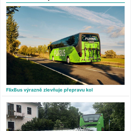
FlixBus výrazně zlevňuje přepravu kol