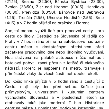
(21:15), Brezno (22:50), Bánská Bystrica (23:30),
Zvolen (23:50), Žiar nad Hronom (00:15), Handlová
(00:30), Prievidza (00:50), Bánovce nad Bebravou
(1:25), Trenčín (1:55), Uherské Hradiště (2:55), Brno
(4:15) a v 7 hodin přijíždí na pražskou Florenc.
Spojení mohou využít lidé pro pracovní cesty i pro
cestu do školy. Cestující ze Slovenska přijíždějí do
Prahy v 7 hodin ráno přímo na autobusové nádraží v
centru města s dostatečným předstihem před
začátkem pracovního dne nebo školního vyučování.
Noc strávená na palubě autobusu může nahradit
hotelový pobyt i ranní přesun z letiště či vlakového
nádraží. Florenc je napojená na metro, tramvaje i
příměstské vlaky do všech částí metropole i okolí.
Do Košic linka přijíždí v 5 hodin ráno a cestující z
Česka mají celý den před sebou. Košice jsou
průmyslovým, univerzitním i kulturním centrem
východního Slovenska a v posledních letech se
etablovaly také jako moderní IT hub. Historické
centrum města s dominantní gotickou katedrálou sv.