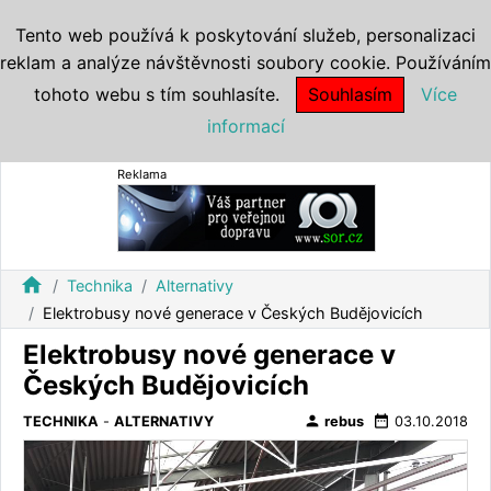
Tento web používá k poskytování služeb, personalizaci
reklam a analýze návštěvnosti soubory cookie. Používáním
tohoto webu s tím souhlasíte.
Souhlasím
Více
informací
Reklama
home
Technika
Alternativy
Elektrobusy nové generace v Českých Budějovicích
Elektrobusy nové generace v
Českých Budějovicích
person
date_range
TECHNIKA
-
ALTERNATIVY
rebus
03.10.2018