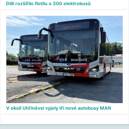
Dillí rozšířilo flotilu o 300 elektrobusů
V okolí Uhříněvsi vyjely tři nové autobusy MAN