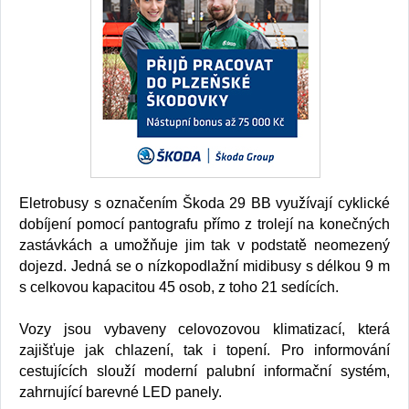
Eletrobusy s označením Škoda 29 BB využívají cyklické
dobíjení pomocí pantografu přímo z trolejí na konečných
zastávkách a umožňuje jim tak v podstatě neomezený
dojezd. Jedná se o nízkopodlažní midibusy s délkou 9 m
s celkovou kapacitou 45 osob, z toho 21 sedících.
Vozy jsou vybaveny celovozovou klimatizací, která
zajišťuje jak chlazení, tak i topení. Pro informování
cestujících slouží moderní palubní informační systém,
zahrnující barevné LED panely.