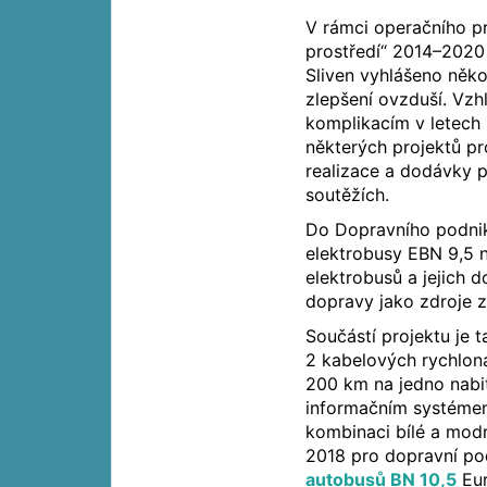
V rámci operačního p
prostředí“ 2014–2020
Sliven vyhlášeno někol
zlepšení ovzduší. Vz
komplikacím v letech
některých projektů p
realizace a dodávky pr
soutěžích.
Do Dopravního podniku
elektrobusy EBN 9,5 n
elektrobusů a jejich d
dopravy jako zdroje z
Součástí projektu je 
2 kabelových rychlona
200 km na jedno nabi
informačním systéme
kombinaci bílé a modr
2018 pro dopravní p
autobusů BN 10,5
Eur