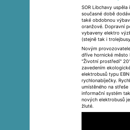
SOR Libchavy uspěla i
současné době dodává
také obdobnou výbavu
oranžové. Dopravní p
vybaveny elektro výz
(stejně tak i trolejbus
Novým provozovatelem
dříve hornické město
"Životní prostředí" 2
zavedením ekologické 
elektrobusů typu EBN 
rychlonabíječky. Rych
umístěného na střeše 
informační systém ta
nových elektrobusů je
žluté.