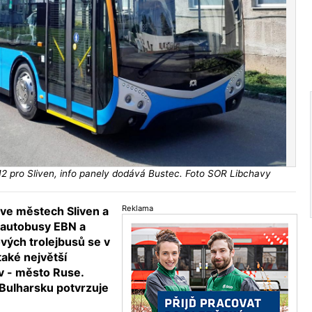
2 pro Sliven, info panely dodává Bustec. Foto SOR Libchavy
Reklama
ve městech Sliven a
i autobusy EBN a
vých trolejbusů se v
také největší
av - město Ruse.
 Bulharsku potvrzuje