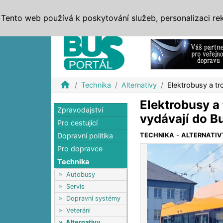
ZPRÁVY
JÍZDNÍ ŘÁDY
MHD, IDS
BUSY
SERV
Tento web používá k poskytování služeb, personalizaci re
Reklama
home
Technika
Alternativy
Elektrobusy a tr
Elektrobusy a 
Zpravodajství
vydávají do B
Pro cestující
Dopravní politika
TECHNIKA
-
ALTERNATIV
Pro dopravce
Technika
»
Autobusy
»
Servis
»
Dopravní systémy
»
Veteráni
»
Alternativy