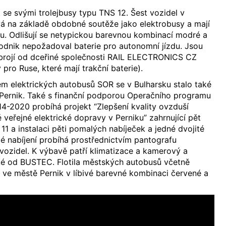
 se svými trolejbusy typu TNS 12. Šest vozidel v
 na základě obdobné soutěže jako elektrobusy a mají
. Odlišují se netypickou barevnou kombinací modré a
odnik nepožadoval baterie pro autonomní jízdu. Jsou
brojí od dceřiné společnosti RAIL ELECTRONICS CZ
y pro Ruse, které mají trakční baterie).
 elektrických autobusů SOR se v Bulharsku stalo také
 Pernik. Také s finanční podporou Operačního programu
014-2020 probíhá projekt “Zlepšení kvality ovzduší
veřejné elektrické dopravy v Perniku” zahrnující pět
11 a instalaci pěti pomalých nabíječek a jedné dvojité
lé nabíjení probíhá prostřednictvím pantografu
vozidel. K výbavě patří klimatizace a kamerový a
ké od BUSTEC. Flotila městských autobusů včetně
 ve městě Pernik v líbivé barevné kombinaci červené a