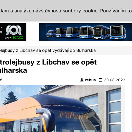
IS
ALTERNATIVY
VETERÁNI
SYSTÉMY
VELETRHY
AKCE
I
klam a analýze návštěvnosti soubory cookie. Používáním to
Reklama
olejbusy z Libchav se opět vydávají do Bulharska
trolejbusy z Libchav se opět
ulharska
person
date_range
Y
rebus
30.08.2023