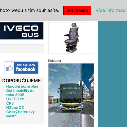
|
NSTITUCE
hoto webu s tím souhlasíte.
Souhlasím
Více informací
Reklama
Reklama
DOPORUČUJEME
Národní akční plán
čisté mobility do
roku 2035
HYTEP.cz
ČPS
H2bus CZ
Český bateriový
klastr