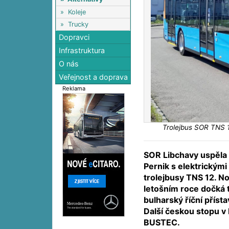
»
Koleje
»
Trucky
Dopravci
Infrastruktura
O nás
Veřejnost a doprava
Reklama
Trolejbus SOR TNS 1
SOR Libchavy uspěla 
Pernik s elektrickým
trolejbusy TNS 12. No
letošním roce dočká 
bulharský říční příst
Další českou stopu v
BUSTEC.