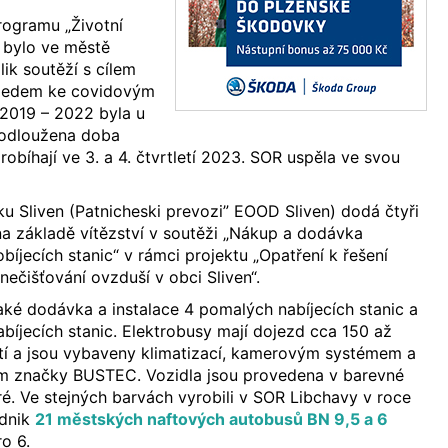
rogramu „Životní
 bylo ve městě
ik soutěží s cílem
hledem ke covidovým
 2019 – 2022 byla u
rodloužena doba
obíhají ve 3. a 4. čtvrtletí 2023. SOR uspěla ve svou
 Sliven (Patnicheski prevozi” EOOD Sliven) dodá čtyři
a základě vítězství v soutěži „Nákup a dodávka
obíjecích stanic“ v rámci projektu „Opatření k řešení
nečišťování ovzduší v obci Sliven“.
také dodávka a instalace 4 pomalých nabíjecích stanic a
bíjecích stanic. Elektrobusy mají dojezd cca 150 až
tí a jsou vybaveny klimatizací, kamerovým systémem a
m značky BUSTEC. Vozidla jsou provedena v barevné
é. Ve stejných barvách vyrobili v SOR Libchavy v roce
odnik
21 městských naftových autobusů BN 9,5 a 6
o 6.