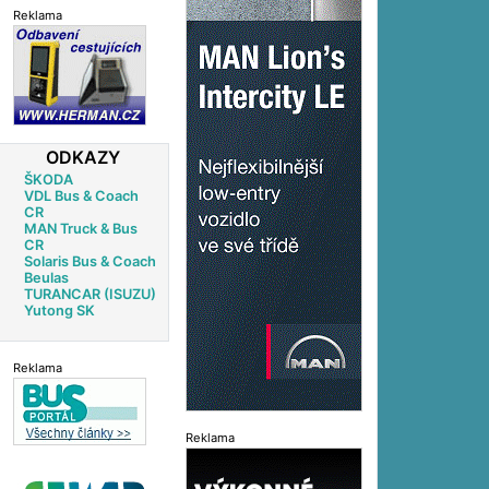
Reklama
ODKAZY
ŠKODA
VDL Bus & Coach
CR
MAN Truck & Bus
CR
Solaris Bus & Coach
Beulas
TURANCAR (ISUZU)
Yutong SK
Reklama
Reklama