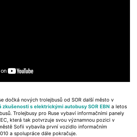
e dočká nových trolejbusů od SOR další město v
á zkušenosti s elektrickými autobusy SOR EBN
a letos
jbusů. Trolejbusy pro Ruse vybaví informačními panely
EC, která tak potvrzuje svou významnou pozici v
městě Sofii vybavila první vozidlo informačním
010 a spolupráce dále pokračuje.