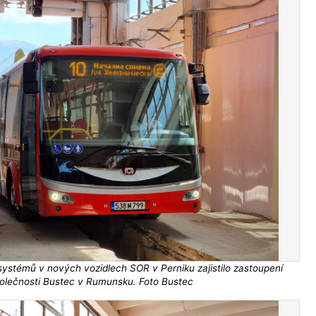
systémů v nových vozidlech SOR v Perniku zajistilo zastoupení
olečnosti Bustec v Rumunsku. Foto Bustec