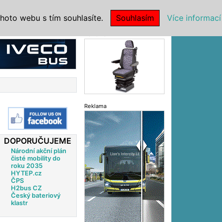
|
NSTITUCE
hoto webu s tím souhlasíte.
Souhlasím
Více informací
Reklama
Reklama
DOPORUČUJEME
Národní akční plán
čisté mobility do
roku 2035
HYTEP.cz
ČPS
H2bus CZ
Český bateriový
klastr