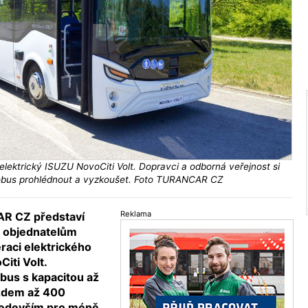
ektrický ISUZU NovoCiti Volt. Dopravci a odborná veřejnost si
bus prohlédnout a vyzkoušet. Foto TURANCAR CZ
Reklama
R CZ představí
 objednatelům
aci elektrického
iti Volt.
bus s kapacitou až
ezdem až 400
především pro méně