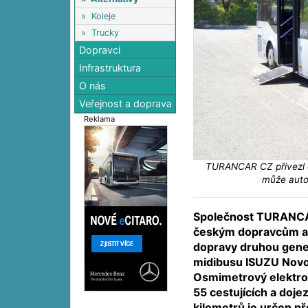
»
Koleje
»
Trucky
Dopravci
Infrastruktura
O nás
Veřejnost a doprava
Reklama
TURANCAR CZ přivezl el
může auto
Společnost TURANCA
českým dopravcům a
dopravy druhou gener
midibusu ISUZU NovoC
Osmimetrový elektro
55 cestujících a doj
kilometrů je určen 