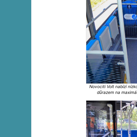
Novociti Volt nabízí níz
důrazem na maximáln