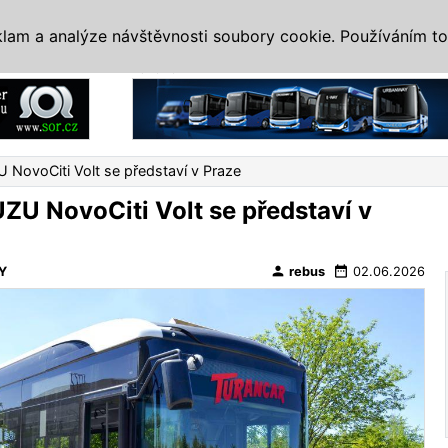
IS
ALTERNATIVY
VETERÁNI
SYSTÉMY
VELETRHY
AKCE
I
klam a analýze návštěvnosti soubory cookie. Používáním to
Reklama
 NovoCiti Volt se představí v Praze
UZU NovoCiti Volt se představí v
person
date_range
Y
rebus
02.06.2026