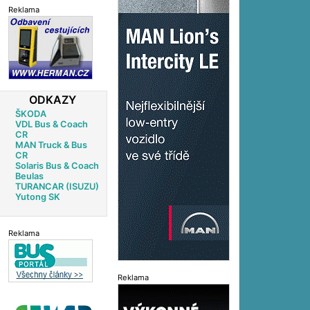
Reklama
ODKAZY
ŠKODA
VDL Bus & Coach
CR
MAN Truck & Bus
CR
Solaris Bus & Coach
Beulas
TURANCAR (ISUZU)
Yutong SK
Reklama
Reklama