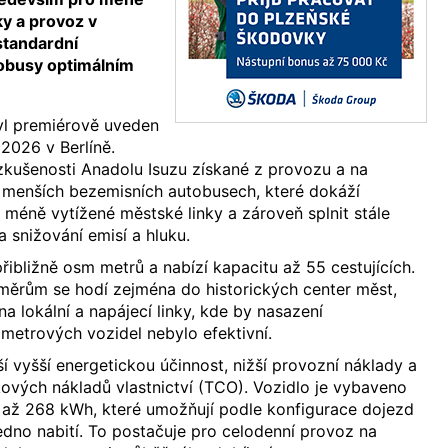
ky a provoz v
standardní
obusy optimálním
yl premiérově uveden
2026 v Berlíně.
zkušenosti Anadolu Isuzu získané z provozu a na
 menších bezemisních autobusech, které dokáží
méně vytížené městské linky a zároveň splnit stále
a snižování emisí a hluku.
řibližně osm metrů a nabízí kapacitu až 55 cestujících.
ěrům se hodí zejména do historických center měst,
a lokální a napájecí linky, kde by nasazení
metrových vozidel nebylo efektivní.
í vyšší energetickou účinnost, nižší provozní náklady a
lkových nákladů vlastnictví (TCO). Vozidlo je vybaveno
u až 268 kWh, které umožňují podle konfigurace dojezd
edno nabití. To postačuje pro celodenní provoz na