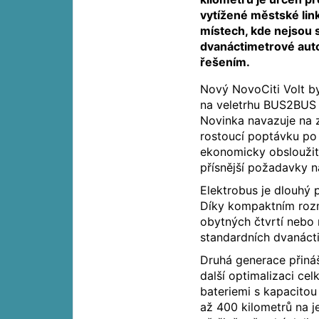
vytížené městské lin
místech, kde nejsou 
dvanáctimetrové aut
řešením.
Nový NovoCiti Volt b
na veletrhu BUS2BUS 
Novinka navazuje na 
rostoucí poptávku po
ekonomicky obsloužit 
přísnější požadavky n
Elektrobus je dlouhý p
Díky kompaktním rozm
obytných čtvrtí nebo n
standardních dvanácti
Druhá generace přináš
další optimalizaci ce
bateriemi s kapacito
až 400 kilometrů na j