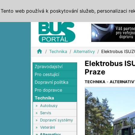
ZPRÁVY
JÍZDNÍ ŘÁDY
MHD, IDS
BUSY
SERV
Tento web používá k poskytování služeb, personalizaci re
Reklama
home
Technika
Alternativy
Elektrobus ISUZU
Elektrobus IS
Zpravodajství
Praze
Pro cestující
Dopravní politika
TECHNIKA
-
ALTERNATIV
Pro dopravce
Technika
»
Autobusy
»
Servis
»
Dopravní systémy
»
Veteráni
»
Alternativy