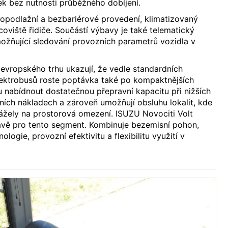
ek bez nutnosti průběžného dobíjení.
opodlažní a bezbariérové provedení, klimatizovaný
coviště řidiče. Součástí výbavy je také telematický
žňující sledování provozních parametrů vozidla v
evropského trhu ukazují, že vedle standardních
ektrobusů roste poptávka také po kompaktnějších
 nabídnout dostatečnou přepravní kapacitu při nižších
ních nákladech a zároveň umožňují obsluhu lokalit, kde
ážely na prostorová omezení. ISUZU Novociti Volt
rávě pro tento segment. Kombinuje bezemisní pohon,
ologie, provozní efektivitu a flexibilitu využití v