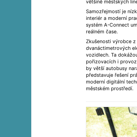
většině městských lin
Samozřejmostí je nízk
interiér a moderní pra
systém A-Connect umo
reálném čase.
Zkušenosti výrobce z 
dvanáctimetrových el
vozidlech. Ta dokážou
pořizovacích i provoz
by větší autobusy nar
představuje řešení p
moderní digitální techn
městském prostředí.