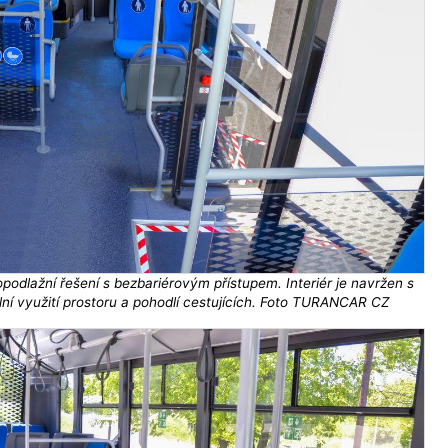
kopodlažní řešení s bezbariérovým přístupem. Interiér je navržen s
í využití prostoru a pohodlí cestujících. Foto TURANCAR CZ