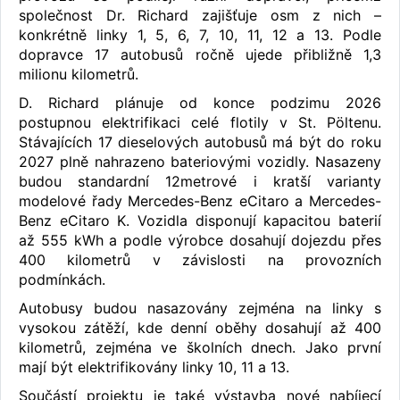
společnost Dr. Richard zajišťuje osm z nich –
konkrétně linky 1, 5, 6, 7, 10, 11, 12 a 13. Podle
dopravce 17 autobusů ročně ujede přibližně 1,3
milionu kilometrů.
D. Richard plánuje od konce podzimu 2026
postupnou elektrifikaci celé flotily v St. Pöltenu.
Stávajících 17 dieselových autobusů má být do roku
2027 plně nahrazeno bateriovými vozidly. Nasazeny
budou standardní 12metrové i kratší varianty
modelové řady Mercedes-Benz eCitaro a Mercedes-
Benz eCitaro K. Vozidla disponují kapacitou baterií
až 555 kWh a podle výrobce dosahují dojezdu přes
400 kilometrů v závislosti na provozních
podmínkách.
Autobusy budou nasazovány zejména na linky s
vysokou zátěží, kde denní oběhy dosahují až 400
kilometrů, zejména ve školních dnech. Jako první
mají být elektrifikovány linky 10, 11 a 13.
Součástí projektu je také výstavba nové nabíjecí