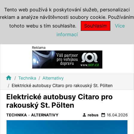
Tento web používá k poskytování služeb, personalizaci
reklam a analýze návštěvnosti soubory cookie. Používáním
tohoto webu s tím souhlasíte.
Souhlasím
Více
informací
Reklama
home
Technika
Alternativy
Elektrické autobusy Citaro pro rakouský St. Pölten
Elektrické autobusy Citaro pro
rakouský St. Pölten
person
date_range
TECHNIKA
-
ALTERNATIVY
rebus
16.04.2026