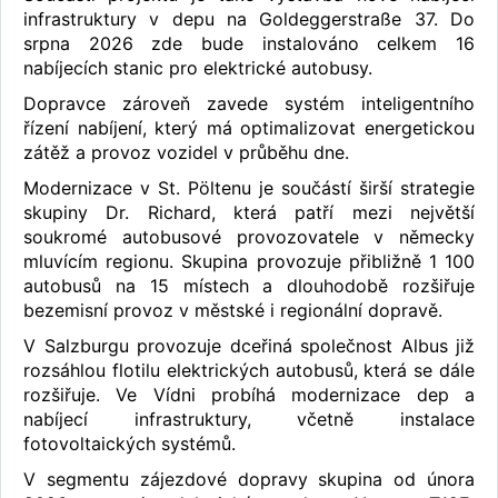
infrastruktury v depu na Goldeggerstraße 37. Do
srpna 2026 zde bude instalováno celkem 16
nabíjecích stanic pro elektrické autobusy.
Dopravce zároveň zavede systém inteligentního
řízení nabíjení, který má optimalizovat energetickou
zátěž a provoz vozidel v průběhu dne.
Modernizace v St. Pöltenu je součástí širší strategie
skupiny Dr. Richard, která patří mezi největší
soukromé autobusové provozovatele v německy
mluvícím regionu. Skupina provozuje přibližně 1 100
autobusů na 15 místech a dlouhodobě rozšiřuje
bezemisní provoz v městské i regionální dopravě.
V Salzburgu provozuje dceřiná společnost Albus již
rozsáhlou flotilu elektrických autobusů, která se dále
rozšiřuje. Ve Vídni probíhá modernizace dep a
nabíjecí infrastruktury, včetně instalace
fotovoltaických systémů.
V segmentu zájezdové dopravy skupina od února