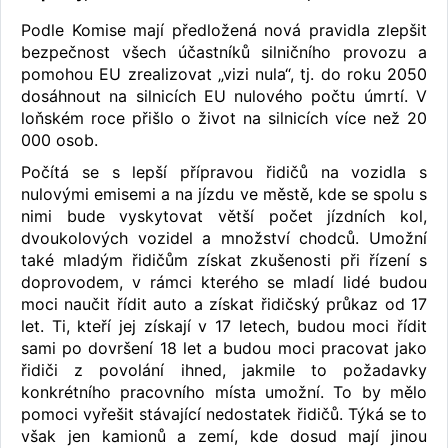
Podle Komise mají předložená nová pravidla zlepšit
bezpečnost všech účastníků silničního provozu a
pomohou EU zrealizovat „vizi nula“, tj. do roku 2050
dosáhnout na silnicích EU nulového počtu úmrtí. V
loňském roce přišlo o život na silnicích více než 20
000 osob.
Počítá se s lepší přípravou řidičů na vozidla s
nulovými emisemi a na jízdu ve městě, kde se spolu s
nimi bude vyskytovat větší počet jízdních kol,
dvoukolových vozidel a množství chodců. Umožní
také mladým řidičům získat zkušenosti při řízení s
doprovodem, v rámci kterého se mladí lidé budou
moci naučit řídit auto a získat řidičský průkaz od 17
let. Ti, kteří jej získají v 17 letech, budou moci řídit
sami po dovršení 18 let a budou moci pracovat jako
řidiči z povolání ihned, jakmile to požadavky
konkrétního pracovního místa umožní. To by mělo
pomoci vyřešit stávající nedostatek řidičů. Týká se to
však jen kamionů a zemí, kde dosud mají jinou