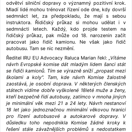
odvětví silniční dopravy o významný pozitivní krok.
Mladí lidé mohou trénovat řízení ode dne, kdy dovrší
sedmnáct let, za předpokladu, že mají s sebou
instruktora. Řidičský průkaz si mohou udělat i v
sedmnácti letech. Každý, kdo projde testem na
řidičský průkaz, pak může od 18. narozenin začít
pracovat jako řidič kamionu. Ne však jako řidič
autobusu. Tam se nic nezmění.
Ředitel IRU EU Advocacy Raluca Marian řekl: „
Vítáme
návrh Evropské komise dát mladým lidem šanci stát
se řidiči kamionů. Tím se výrazně sníží „propast mezi
školami a koly". Tam, kde návrh Komise žalostně
zaostává, je osobní doprava. V některých členských
státech vidíme dobře vyškolené 18leté muže a ženy,
kteří bezpečně řídí autobusy, zatímco v mnoha jiných
je minimální věk mezi 21 a 24 lety. Návrh nestanoví
18 let jako jednoznačnou minimální věkovou hranici
pro řízení autobusové a autokarové dopravy. V
důsledku toho nepodnikla Komise žádné kroky k
řešení stále závažnějších problémů s nedostatkem