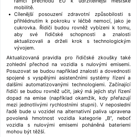
rámci přechodu EU k udržitelnější městské
mobilitě.
Cílenější posouzení zdravotní způsobilosti s
přihlédnutím k pokroku v léčbě nemocí, jako je
cukrovka. Řidiči budou rovněž vybízeni k tomu,
aby své řidičské schopnosti a znalosti
aktualizovali a drželi krok s technologickým
vývojem.
Aktualizovaná pravidla pro řidičské zkoušky také
zohlední přechod na vozidla s nulovými emisemi.
Posuzovat se budou například znalosti a dovednosti
spojené s vyspělými asistenčními systémy řízení a
dalšími automatizovanými technologiemi. Začínající
řidiči se budou rovněž učit, jaký má jejich styl řízení
dopad na emise (například okamžik, kdy přeřazují
mezi jednotlivými rychlostními stupni). V neposlední
řadě bude u vozidel na alternativní paliva upravena
povolená hmotnost vozidla kategorie „B“, neboť
vozidla s nulovými emisemi poháněná bateriemi
mohou být těžší.