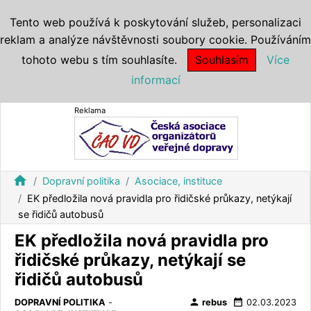
Tento web používá k poskytování služeb, personalizaci
reklam a analýze návštěvnosti soubory cookie. Používáním
tohoto webu s tím souhlasíte.
Souhlasím
Více
informací
Reklama
home
Dopravní politika
Asociace, instituce
EK předložila nová pravidla pro řidičské průkazy, netýkají
se řidičů autobusů
EK předložila nová pravidla pro
řidičské průkazy, netýkají se
řidičů autobusů
person
date_range
DOPRAVNÍ POLITIKA
-
rebus
02.03.2023