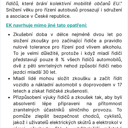
řidičů, které brání kolektivní mobilitě občanů EU
."
Snížení věku pro řízení autobusů prosazují i sdružení
a asociace v České republice.
EK navrhuje mimo jiné tato opatření:
Zkušební doba v délce nejméně dvou let po
složení zkoušky pro začínající řidiče a pravidlo
nulové tolerance pro řízení pod vlivem alkoholu.
To je velmi důležité, protože i když mladí řidiči
představují pouze 8 % všech řidičů automobilů,
dvě z pěti smrtelných nehod způsobí řidiči nebo
jezdci mladší 30 let.
Mladí lidé mohou složit zkoušku a začít řídit
vozidlo a nákladní automobil s doprovodem v 17
letech a získat řidičské zkušenosti.
Přizpůsobení výuky řidičů a zkoušek tak, aby byli
absolventi lépe připraveni na přítomnost
zranitelných účastníků silničního provozu. To
pomůže zlepšit bezpečnost chodců, cyklistů,
jakož i uživatelů elektrických skútrů a elektrokol v