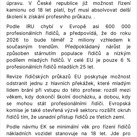
úpravu. V České republice již možnost řízení
kamionu od 18 let platí, byť musí absolvovat delší
školení k získání profesního průkazu. .
Podle IRU chybí v Evropě asi 600 000
profesionálních řidičů, a předpovídá, že do roku
2026 to bude téměř 2 miliony vzhledem k
současným trendům. Předpokládaný nárůst je
způsoben stárnutím populace řidičů a nízkým
podílem mladých řidičů. V celé EU je pouze 6 %
profesionálních řidičů mladších 25 let.
Revize řidičských průkazů EU poskytuje možnost
odstranit jednu z hlavních překážek, které mladým
lidem brání při vstupu do této profese: rozdíl mezi
věkem, kdy dokončí školní docházku, a dobou, kdy
se mohou stát profesionálními řidiči. Evropská
komise je také otevřená výzvě sektoru rozšířit okruh
řidičů tím, že usnadní přístup řidičů ze třetích zemí.
Podle návrhu EK se minimální věk pro řízení řidičů
nákladních vozidel stanovuje na 18 let. Jde pro