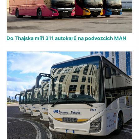
Do Thajska míří 311 autokarů na podvozcích MAN