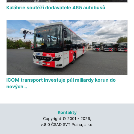
Kalábrie soutěží dodavatele 465 autobusů
ICOM transport investuje půl miliardy korun do
nových…
Kontakty
Copyright © 2001 - 2026,
v.8.0 ČSAD SVT Praha, s.r.o.