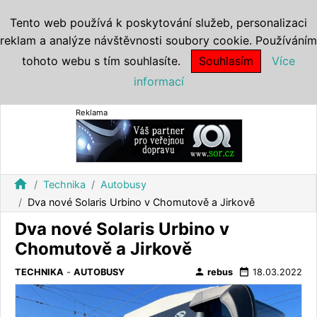
Tento web používá k poskytování služeb, personalizaci
reklam a analýze návštěvnosti soubory cookie. Používáním
tohoto webu s tím souhlasíte.
Souhlasím
Více
informací
Reklama
home
Technika
Autobusy
Dva nové Solaris Urbino v Chomutově a Jirkově
Dva nové Solaris Urbino v
Chomutově a Jirkově
person
date_range
TECHNIKA
-
AUTOBUSY
rebus
18.03.2022