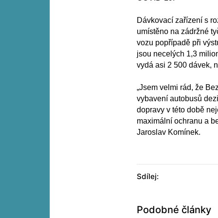
Dávkovací zařízení s 
umístěno na zádržné tyč
vozu popřípadě při výs
jsou necelých 1,3 milio
vydá asi 2 500 dávek, 
„Jsem velmi rád, že Be
vybavení autobusů dezin
dopravy v této době nej
maximální ochranu a be
Jaroslav Komínek.
Sdílej:
Podobné články