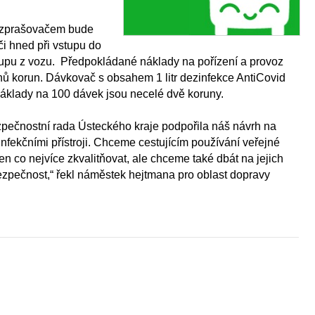
rozprašovačem bude
i hned při vstupu do
tupu z vozu. Předpokládané náklady na pořízení a provoz
nů korun. Dávkovač s obsahem 1 litr dezinfekce AntiCovid
náklady na 100 dávek jsou necelé dvě koruny.
zpečnostní rada Ústeckého kraje podpořila náš návrh na
fekčními přístroji. Chceme cestujícím používání veřejné
en co nejvíce zkvalitňovat, ale chceme také dbát na jejich
zpečnost,“ řekl náměstek hejtmana pro oblast dopravy