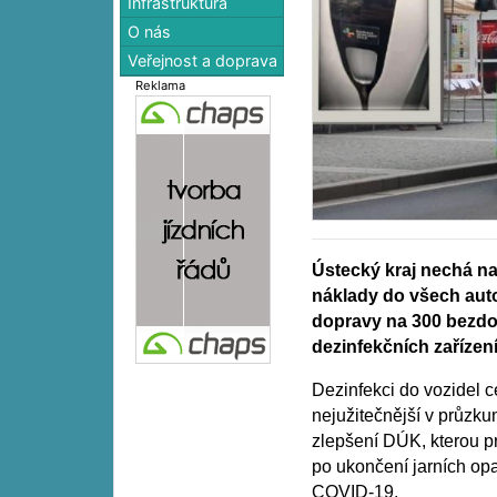
Infrastruktura
O nás
Veřejnost a doprava
Reklama
Ústecký kraj nechá na
náklady do všech aut
dopravy na 300 bezd
dezinfekčních zařízení
Dezinfekci do vozidel ces
nejužitečnější v průzk
zlepšení DÚK, kterou
po ukončení jarních opa
COVID-19.