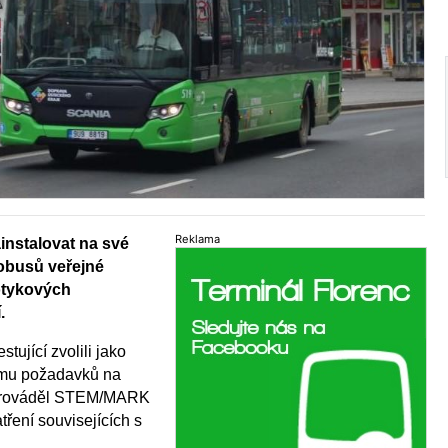
Reklama
instalovat na své
obusů veřejné
otykových
.
tující zvolili jako
umu požadavků na
 prováděl STEM/MARK
tření souvisejících s