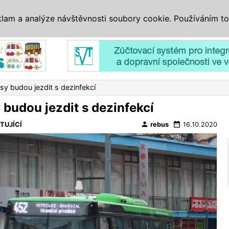
IS
ALTERNATIVY
VETERÁNI
SYSTÉMY
VELETRHY
AKCE
I
klam a analýze návštěvnosti soubory cookie. Používáním to
Reklama
y budou jezdit s dezinfekcí
budou jezdit s dezinfekcí
person
date_range
TUJÍCÍ
rebus
16.10.2020