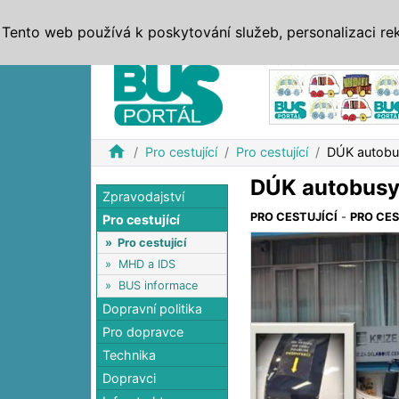
ZPRÁVY
JÍZDNÍ ŘÁDY
MHD, IDS
BUSY
SERV
Tento web používá k poskytování služeb, personalizaci re
Reklama
home
Pro cestující
Pro cestující
DÚK autobus
DÚK autobusy 
Zpravodajství
PRO CESTUJÍCÍ
-
PRO CES
Pro cestující
»
Pro cestující
»
MHD a IDS
»
BUS informace
Dopravní politika
Pro dopravce
Technika
Dopravci