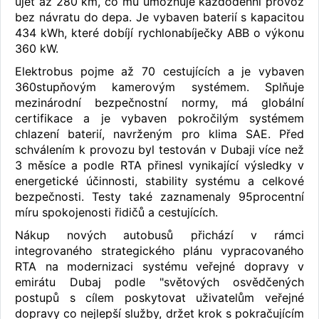
ujet až 280 km, co mu umožňuje každodenní provoz
bez návratu do depa. Je vybaven baterií s kapacitou
434 kWh, které dobíjí rychlonabíječky ABB o výkonu
360 kW.
Elektrobus pojme až 70 cestujících a je vybaven
360stupňovým kamerovým systémem. Splňuje
mezinárodní bezpečnostní normy, má globální
certifikace a je vybaven pokročilým systémem
chlazení baterií, navrženým pro klima SAE. Před
schválením k provozu byl testován v Dubaji více než
3 měsíce a podle RTA přinesl vynikající výsledky v
energetické účinnosti, stability systému a celkové
bezpečnosti. Testy také zaznamenaly 95procentní
míru spokojenosti řidičů a cestujících.
Nákup nových autobusů přichází v rámci
integrovaného strategického plánu vypracovaného
RTA na modernizaci systému veřejné dopravy v
emirátu Dubaj podle "světových osvědčených
postupů s cílem poskytovat uživatelům veřejné
dopravy co nejlepší služby, držet krok s pokračujícím