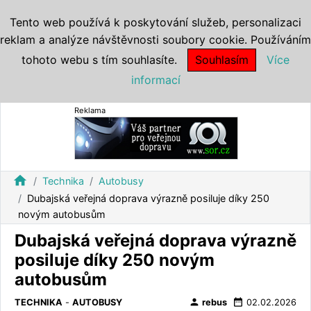
Tento web používá k poskytování služeb, personalizaci
reklam a analýze návštěvnosti soubory cookie. Používáním
tohoto webu s tím souhlasíte.
Souhlasím
Více
informací
Reklama
home
Technika
Autobusy
Dubajská veřejná doprava výrazně posiluje díky 250
novým autobusům
Dubajská veřejná doprava výrazně
posiluje díky 250 novým
autobusům
person
date_range
TECHNIKA
-
AUTOBUSY
rebus
02.02.2026