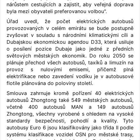
nárůstem cestujících a zajistit, aby veřejná doprava
byla mezi obyvateli preferovanou volbou".
Úřad uvedl, že počet elektrických autobusů
provozovaných v celém emirátu se bude postupně
zvyšovat v souladu s národními klimatickými cíli a
Dubajskou ekonomickou agendou D33, která usiluje
o posílení pozice Dubaje jako jedné z předních
světových městských ekonomik. Do roku 2050 se
plánuje přechod všech autobusů, taxíků a limuzín na
provoz s nulovými emisemi, přičemž plná
elektrifikace nebo zavedení vodíku je v autobusové
flotile plánována do poloviny století.
Smlouva zahrnuje kromě pořízení 40 elektrických
autobusů Zhongtong také 549 městských autobusů,
včetně 400 autobusů MAN a 149 autobusů
Zhongtong, všechny vyrobené s ohledem na vysoké
standardy bezpečnosti, pohodlí a kvality. Tyto
autobusy Euro 6 jsou klasifikovány jako třída II podle
systému klasifikace vozidel OSN pro městské trasy,