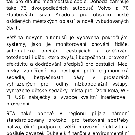
tak pro dlouhé meziměstské spoje. Dohoda zahrnuje
také 76 dvoupodlažních autobusů Volvo a 70
kloubových Isuzu Anadolu pro obsluhu hustě
osídlených městských oblastí a nově vybudovaných
čtvrtí.
Většina nových autobusů je vybavena pokročilými
systémy, jako je monitorování chování řidiče,
automatické počítání cestujících a ověřování
totožnosti řidiče, které zvyšují bezpečnost, provozní
efektivitu a dodržování předpisů pro cestující. Mezi
prvky zaměřené na cestující patří ergonomická
sedadla, bezpečnostní pásy v prostorách
vyhrazených pro rodiny, nízkopodlažní vstupy,
vyhrazené dětské sedačky, místa pro jízdní kola, Wi-
Fi, USB nabíječky a vysoce kvalitní interiérové ​​
provedení.
RTA také poprvé v regionu přijala národní
standardizovaný protokol pro testování spotřeby
paliva, čímž podporuje větší provozní efektivitu a
posiluje závazek Dubaje k finanční a environmentální