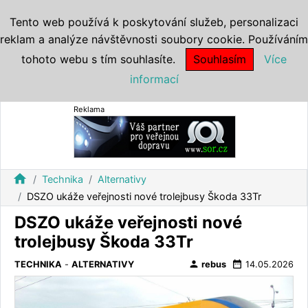
Tento web používá k poskytování služeb, personalizaci
reklam a analýze návštěvnosti soubory cookie. Používáním
tohoto webu s tím souhlasíte.
Souhlasím
Více
informací
Reklama
home
Technika
Alternativy
DSZO ukáže veřejnosti nové trolejbusy Škoda 33Tr
DSZO ukáže veřejnosti nové
trolejbusy Škoda 33Tr
person
date_range
TECHNIKA
-
ALTERNATIVY
rebus
14.05.2026