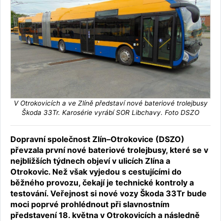
V Otrokovicích a ve Zlíně představí nové bateriové trolejbusy
Škoda 33Tr. Karosérie vyrábí SOR Libchavy. Foto DSZO
Dopravní společnost Zlín–Otrokovice (DSZO)
převzala první nové bateriové trolejbusy, které se v
nejbližších týdnech objeví v ulicích Zlína a
Otrokovic. Než však vyjedou s cestujícími do
běžného provozu, čekají je technické kontroly a
testování. Veřejnost si nové vozy Škoda 33Tr bude
moci poprvé prohlédnout při slavnostním
představení 18. května v Otrokovicích a následně