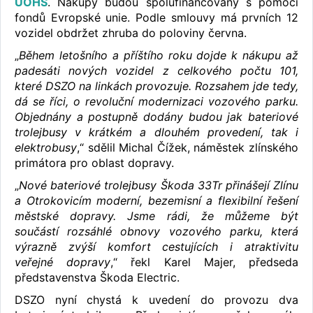
ÚOHS
. Nákupy budou spolufinancovány s pomocí
fondů Evropské unie. Podle smlouvy má prvních 12
vozidel obdržet zhruba do poloviny června.
„
Během letošního a příštího roku dojde k nákupu až
padesáti nových vozidel z celkového počtu 101,
které DSZO na linkách provozuje. Rozsahem jde tedy,
dá se říci, o revoluční modernizaci vozového parku.
Objednány a postupně dodány budou jak bateriové
trolejbusy v krátkém a dlouhém provedení, tak i
elektrobusy
,“ sdělil Michal Čížek, náměstek zlínského
primátora pro oblast dopravy.
„
Nové bateriové trolejbusy Škoda 33Tr přinášejí Zlínu
a Otrokovicím moderní, bezemisní a flexibilní řešení
městské dopravy. Jsme rádi, že můžeme být
součástí rozsáhlé obnovy vozového parku, která
výrazně zvýší komfort cestujících i atraktivitu
veřejné dopravy
,“ řekl Karel Majer, předseda
představenstva Škoda Electric.
DSZO nyní chystá k uvedení do provozu dva