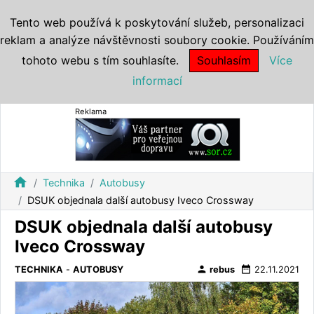
Tento web používá k poskytování služeb, personalizaci
reklam a analýze návštěvnosti soubory cookie. Používáním
tohoto webu s tím souhlasíte.
Souhlasím
Více
informací
Reklama
home
Technika
Autobusy
DSUK objednala další autobusy Iveco Crossway
DSUK objednala další autobusy
Iveco Crossway
person
date_range
TECHNIKA
-
AUTOBUSY
rebus
22.11.2021