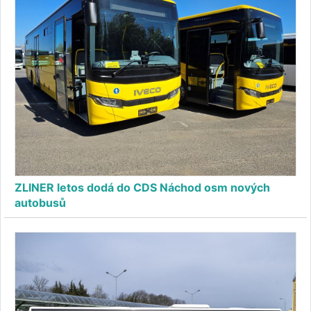
ZLINER letos dodá do CDS Náchod osm nových
autobusů