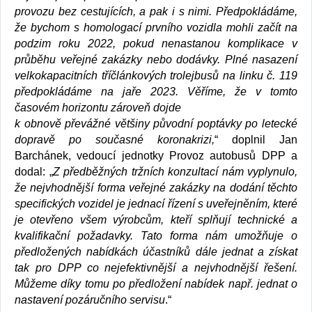
provozu bez cestujících, a pak i s nimi. Předpokládáme,
že bychom s homologací prvního vozidla mohli začít na
podzim roku 2022, pokud nenastanou komplikace v
průběhu veřejné zakázky nebo dodávky. Plné nasazení
velkokapacitních tříčlánkových trolejbusů na linku č. 119
předpokládáme na jaře 2023. Věříme, že v tomto
časovém horizontu zároveň dojde
k obnově převážné většiny původní poptávky po letecké
dopravě po současné koronakrizi,
“ doplnil Jan
Barchánek, vedoucí jednotky Provoz autobusů DPP a
dodal: „
Z předběžných tržních konzultací nám vyplynulo,
že nejvhodnější forma veřejné zakázky na dodání těchto
specifických vozidel je jednací řízení s uveřejněním, které
je otevřeno všem výrobcům, kteří splňují technické a
kvalifikační požadavky. Tato forma nám umožňuje o
předložených nabídkách účastníků dále jednat a získat
tak pro DPP co nejefektivnější a nejvhodnější řešení.
Můžeme díky tomu po předložení nabídek např. jednat o
nastavení pozáručního servisu
.“