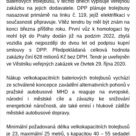
bateriových trolejbusů, v těchto dnech vypisuje veřejnou
zakázku na jejich dodavatele. DPP plánuje trolejbusy
nasazovat primárně na linku č. 119, jejíž elektrifikaci v
současnosti připravuje. Vítěz tendru by měl být znám na
konci března příštího roku. První vůz k homologaci by
mohl být do Prahy dodán již na podzim 2022, zbylá
vozidla pak nejpozději do dvou let od podpisu kupní
smlouvy s DPP. Předpokládaná celková hodnota
zakázky činí 628 milionů Kč bez DPH. Tendr je uveřejněn
ve Věstníku veřejných zakázek ve čtvrtek 29. října 2020.
Nákup velkokapacitních bateriových trolejbusů vychází
ze schválené koncepce zavádění alternativních pohonů v
pražské autobusové MHD a reaguje na evropské,
národní i městské cíle a závazky ke snižování
energetické náročnosti, ale také emisí i hlukové zátěže
městské autobusové dopravy.
Minimální požadovaná délka velkokapacitních trolejbusů
je 23, maximální 25 metrů, s kapacitou 40 – 55 sedadel