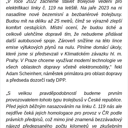
„
V roce 2022 začneme stavět trolejové vedení pro
elektrifikaci linky č. 119 na letiště. Na jaře 2023 na ni
nasadíme nové bezemisní a bezbariérové trolejbusy.
Budou mít na délku až 25 metrů, čímž se výrazně zlepší
komfort cestujících. Místní ocení, že budou tiché a
celkově ulehčíme dopravě tím, že nebudeme přidávat
další autobusové spoje. Zároveň snížíme na této lince
emise výfukových plynů na nulu. Plníme domácí úkoly,
které jsme si předsevzali v Klimatickém závazku hl. m.
Prahy. V Praze chceme využívat moderní technologie ve
všech oblastech dopravy včetně elektromobility
,“ řekl
Adam Scheinherr, náměstek primátora pro oblast dopravy
a předseda dozorčí rady DPP.
„
S velkou pravděpodobností budeme prvním
provozovatelem tohoto typu trolejbusů v České republice.
Před jejich běžným nasazováním na linku č. 119 nás ale
nejdříve čeká jejich homologace pro provoz v ČR podle
právních předpisů, což mimo jiné znamená bezzávadový
nájezd předepsaného počtu kilometrů ve zkušebním