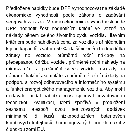
Předložené nabídky bude DPP vyhodnocovat na základě
ekonomické výhodnosti podle zákona o zadávání
veřejných zakázek. V rámci ekonomické výhodnosti bude
DPP hodnotit šest hodnotících kritérií ve vazbě na
náklady během celého životního cyklu vozidla. Hlavním
kritériem bude nabídková cena za vozidlo s přihlédnutím
k jeho kapacitě s vahou 50 %, dalšími kritérii budou délka
záruky na vozidlo, průměrné roční náklady na
předepsanou údržbu vozidel, průměrné roční náklady na
mimozáruční a pozáruční servis vozidel, náklady na
náhradní trakční akumulátor a průměrné roční náklady na
podporu a rozvoj odbavovacího a informačního systému
a funkcí energetického managementu vozidla. Aby mohl
dodavatel podat nabídku, musí splňovat požadovanou
technickou kvalifikaci, která spočívá v předložení
seznamu alespoň dvou realizovaných dodávek
minimálně 5 kusů nízkopodlažních bateriových
kloubových trolejbusů, homologovaných pro kteroukoliv
členskou zemi EU.