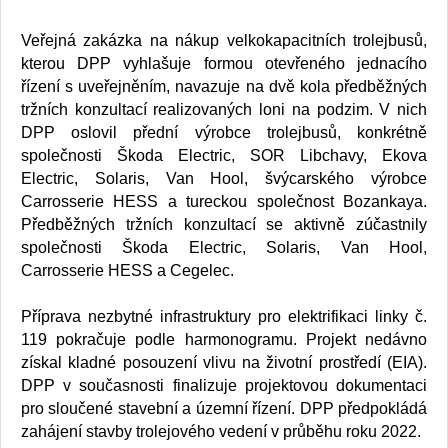
Veřejná zakázka na nákup velkokapacitních trolejbusů,
kterou DPP vyhlašuje formou otevřeného jednacího
řízení s uveřejněním, navazuje na dvě kola předběžných
tržních konzultací realizovaných loni na podzim. V nich
DPP oslovil přední výrobce trolejbusů, konkrétně
společnosti Škoda Electric, SOR Libchavy, Ekova
Electric, Solaris, Van Hool, švýcarského výrobce
Carrosserie HESS a tureckou společnost Bozankaya.
Předběžných tržních konzultací se aktivně zúčastnily
společnosti Škoda Electric, Solaris, Van Hool,
Carrosserie HESS a Cegelec.
Příprava nezbytné infrastruktury pro elektrifikaci linky č.
119 pokračuje podle harmonogramu. Projekt nedávno
získal kladné posouzení vlivu na životní prostředí (EIA).
DPP v současnosti finalizuje projektovou dokumentaci
pro sloučené stavební a územní řízení. DPP předpokládá
zahájení stavby trolejového vedení v průběhu roku 2022.