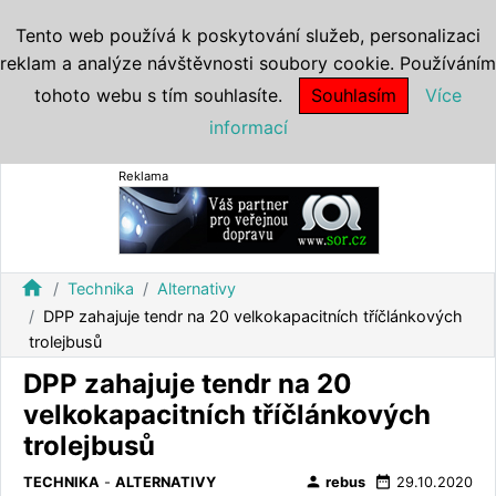
Tento web používá k poskytování služeb, personalizaci
reklam a analýze návštěvnosti soubory cookie. Používáním
tohoto webu s tím souhlasíte.
Souhlasím
Více
informací
Reklama
home
Technika
Alternativy
DPP zahajuje tendr na 20 velkokapacitních tříčlánkových
trolejbusů
DPP zahajuje tendr na 20
velkokapacitních tříčlánkových
trolejbusů
person
date_range
TECHNIKA
-
ALTERNATIVY
rebus
29.10.2020