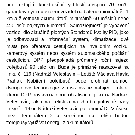
pro cestující, konstrukční rychlostí alespoň 70 km/h,
garantovaným dojezdem vozidel na baterie minimálně 11
km a životností akumulátorů minimálně 60 měsíců nebo
450 tisíc odjetých kilometrů. Samozřejmostí je vybavení
vozidel dle aktuálně platných Standardů kvality PID, jako
je odbavovací a informační systém, klimatizace, dvě
místa pro přepravu cestujících na invalidním vozíku,
kamerový systém nebo systém automatického počítání
cestujících. DPP předpokládá průměrný roční nájezd
trolejbusů 90 tisíc km. Bude je primárně nasazovat na
linku č. 119 (Nádraží Veleslavín – Letiště Václava Havla
Praha). Nabíjení trolejbusů bude probíhat pomocí
dvoupólové technologie z instalované nabíjecí troleje,
kterou DPP postaví na obou obratištích, tj. jak na Nádraží
Veleslavín, tak i na Letišti a na zhruba polovině trasy
linky č. 119 od Nádraží Veleslavín po Terminál 3. V úseku
mezi Terminálem 3 a konečnou na Letišti budou
trolejbusy využívat energii z akumulátorů.