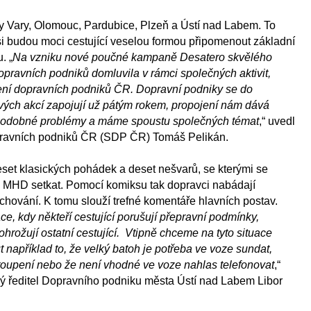
y Vary, Olomouc, Pardubice, Plzeň a Ústí nad Labem. To
si budou moci cestující veselou formou připomenout základní
. „
Na vzniku nové poučné kampaně Desatero skvělého
dopravních podniků domluvila v rámci společných aktivit,
užení dopravních podniků ČR. Dopravní podniky se do
ých akcí zapojují už pátým rokem, propojení nám dává
 podobné problémy a máme spoustu společných témat
,“ uvedl
ravních podniků ČR (SDP ČR) Tomáš Pelikán.
eset klasických pohádek a deset nešvarů, se kterými se
 MHD setkat. Pomocí komiksu tak dopravci nabádají
chování. K tomu slouží trefné komentáře hlavních postav.
e, kdy někteří cestující porušují přepravní podmínky,
rožují ostatní cestující. Vtipně chceme na tyto situace
 například to, že velký batoh je potřeba ve voze sundat,
stoupení nebo že není vhodné ve voze nahlas telefonovat
,“
ný ředitel Dopravního podniku města Ústí nad Labem Libor