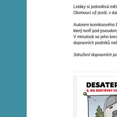
Letáky si jednotlivá mě
Olomouci už jezdí, v da
Autorem komiksového Des
který tvoří pod pseudo
V minulosti se jeho kr
dopravních podniků ne
Sdružení dopravních p