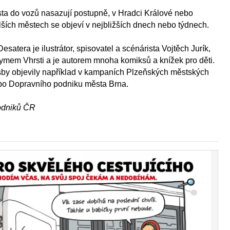
sta do vozů nasazují postupně, v Hradci Králové nebo
lších městech se objeví v nejbližších dnech nebo týdnech.
atera je ilustrátor, spisovatel a scénárista Vojtěch Jurík,
nymem Vhrsti a je autorem mnoha komiksů a knížek pro děti.
esby objevily například v kampaních Plzeňských městských
bo Dopravního podniku města Brna.
odniků ČR