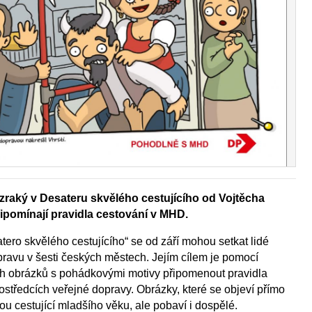
raký v Desateru skvělého cestujícího od Vojtěcha
řipomínají pravidla cestování v MHD.
ero skvělého cestujícího“ se od září mohou setkat lidé
pravu v šesti českých městech. Jejím cílem je pomocí
 obrázků s pohádkovými motivy připomenout pravidla
středcích veřejné dopravy. Obrázky, které se objeví přímo
ou cestující mladšího věku, ale pobaví i dospělé.