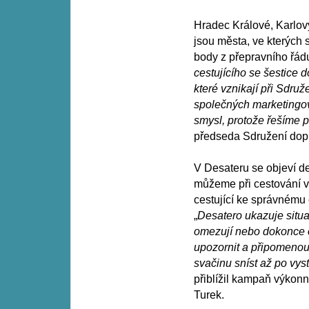
Hradec Králové, Karlov
jsou města, ve kterých 
body z přepravního řádu
cestujícího se šestice 
které vznikají při Sdr
společných marketingov
smysl, protože řešíme
předseda Sdružení dop
V Desateru se objeví d
můžeme při cestování v
cestující ke správnému 
„
Desatero ukazuje situac
omezují nebo dokonce oh
upozornit a připomenout
svačinu sníst až po vy
přiblížil kampaň výkon
Turek.