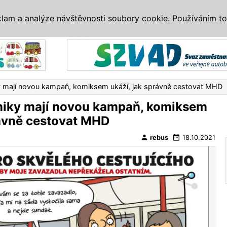
IS
ALTERNATIVY
VETERÁNI
SYSTÉMY
VELETRHY
AKCE
I
klam a analýze návštěvnosti soubory cookie. Používáním to
Reklama
y mají novou kampaň, komiksem ukáží, jak správně cestovat MHD
niky mají novou kampaň, komiksem
rávně cestovat MHD
person
date_range
rebus
18.10.2021