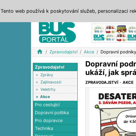
ZPRÁVY
JÍZDNÍ ŘÁDY
MHD, IDS
BUSY
SERV
Tento web používá k poskytování služeb, personalizaci re
Reklama
home
Zpravodajství
Akce
Dopravní podnik
Dopravní pod
Zpravodajství
ukáží, jak sp
»
Zprávy
»
Zajímavosti
ZPRAVODAJSTVÍ
-
AKCE
»
Veletrhy
»
Akce
Pro cestující
Dopravní politika
Pro dopravce
Technika