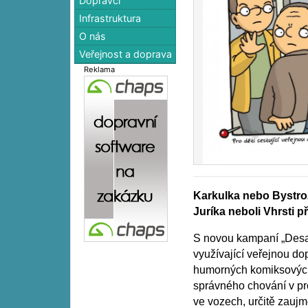
Dopravci
Infrastruktura
O nás
Veřejnost a doprava
Reklama
Karkulka nebo Bystroz
Juríka neboli Vhrsti p
S novou kampaní „Desat
využívající veřejnou do
humorných komiksových
správného chování v pro
ve vozech, určitě zaujm