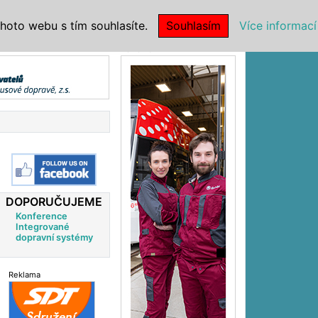
|
NSTITUCE
hoto webu s tím souhlasíte.
Souhlasím
Více informací
Reklama
DOPORUČUJEME
Konference
Integrované
dopravní systémy
Reklama