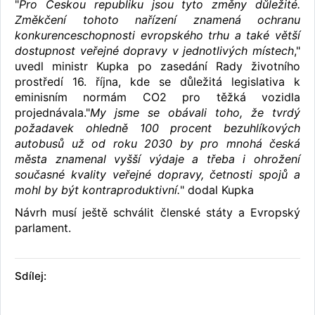
"
Pro Českou republiku jsou tyto změny důležité.
Změkčení tohoto nařízení znamená ochranu
konkurenceschopnosti evropského trhu a také větší
dostupnost veřejné dopravy v jednotlivých místech
,"
uvedl ministr Kupka po zasedání Rady životního
prostředí 16. října, kde se důležitá legislativa k
eminisním normám CO2 pro těžká vozidla
projednávala."
My jsme se obávali toho, že tvrdý
požadavek ohledně 100 procent bezuhlíkových
autobusů už od roku 2030 by pro mnohá česká
města znamenal vyšší výdaje a třeba i ohrožení
současné kvality veřejné dopravy, četnosti spojů a
mohl by být kontraproduktivní.
" dodal Kupka
Návrh musí ještě schválit členské státy a Evropský
parlament.
Sdílej: