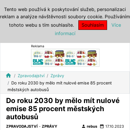
Tento web používá k poskytování služeb, personalizaci
reklam a analýze návštěvnosti soubory cookie. Používáním
tohoto webu s tím souhlasíte.
Souhlasím
Více
informací
Reklama
home
Zpravodajství
Zprávy
Do roku 2030 by mělo mít nulové emise 85 procent
městských autobusů
Do roku 2030 by mělo mít nulové
emise 85 procent městských
autobusů
person
date_range
ZPRAVODAJSTVÍ
-
ZPRÁVY
rebus
17.10.2023