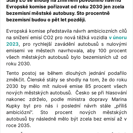
Státy EU se shodly na zmírnění původního návrhu
Evropské komise pořizovat od roku 2030 jen zcela
bezemisní městské autobusy. Sto procentně
bezemisní budou o pět let později.
Evropská komise představila návrh ambiciozních cílů
na snížení emisí CO2 pro nová těžká vozidla
v únoru
2023
, pro rychlejší zavádění autobusů s nulovými
emisemi ve městech navrhovala, aby 100 procent
všech městských autobusů bylo bezemisních už od
roku 2030.
Tento postoj se během dlouhých jednání podařilo
změkčit. Členské státy se shodly na tom, že do roku
2030 by mělo mít nulové emise 85 procent všech
nových městských autobusů. Česko se při hlasování
nakonec zdrželo, podle ministra dopravy Marina
Kupky byl pro nás i poslední návrh stále „příliš
ambiciózní“. Sto procent nových městských
autobusů by následně mělo být zcela bez emisí až v
roce 2035.