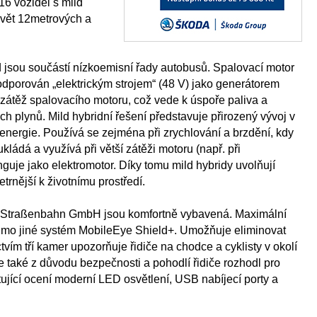
6 vozidel s mild
vět 12metrových a
d jsou součástí nízkoemisní řady autobusů. Spalovací motor
dporován „elektrickým strojem“ (48 V) jako generátorem
 zátěž spalovacího motoru, což vede k úspoře paliva a
h plynů. Mild hybridní řešení představuje přirozený vývoj v
energie. Používá se zejména při zrychlování a brzdění, kdy
kládá a využívá při větší zátěži motoru (např. při
unguje jako elektromotor. Díky tomu mild hybridy uvolňují
trnější k životnímu prostředí.
 Straßenbahn GmbH jsou komfortně vybavená. Maximální
imo jiné systém MobileEye Shield+. Umožňuje eliminovat
tvím tří kamer upozorňuje řidiče na chodce a cyklisty v okolí
e také z důvodu bezpečnosti a pohodlí řidiče rozhodl pro
ující ocení moderní LED osvětlení, USB nabíjecí porty a