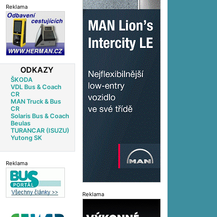
Reklama
ODKAZY
ŠKODA
VDL Bus & Coach
CR
MAN Truck & Bus
CR
Solaris Bus & Coach
Beulas
TURANCAR (ISUZU)
Yutong SK
Reklama
Reklama