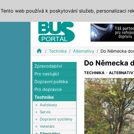
ZPRÁVY
JÍZDNÍ ŘÁDY
MHD, IDS
BUSY
SERV
Tento web používá k poskytování služeb, personalizaci re
Reklama
home
Technika
Alternativy
Do Německa dora
Do Německa do
Zpravodajství
TECHNIKA
-
ALTERNATIV
Pro cestující
Dopravní politika
Pro dopravce
Technika
»
Autobusy
»
Servis
»
Dopravní systémy
»
Veteráni
»
Alternativy