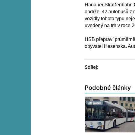
Hanauer Straßenbahn G
obdržel 42 autobusů z r
vozidly tohoto typu ne
uvedený na trh v roce 
HSB přepraví průměrně 
obyvatel Hesenska. Auto
Sdílej:
Podobné články