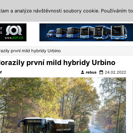
IS
ALTERNATIVY
VETERÁNI
SYSTÉMY
VELETRHY
AKCE
I
klam a analýze návštěvnosti soubory cookie. Používáním to
Reklama
zily první mild hybridy Urbino
razily první mild hybridy Urbino
person
date_range
Y
rebus
24.02.2022