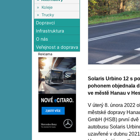
»
Koleje
»
Trucky
Dopravci
Infrastruktura
O nás
Veřejnost a doprava
Reklama
Solaris Urbino 12 s 
pohonem objednala d
ve městě Hanau v He
V úterý 8. února 2022 o
městské dopravy Hana
GmbH (HSB) první dvě m
autobusu Solaris Urbin
uzavřené v dubnu 2021