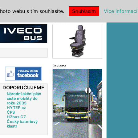
|
NSTITUCE
hoto webu s tím souhlasíte.
Souhlasím
Více informací
Reklama
Reklama
DOPORUČUJEME
Národní akční plán
čisté mobility do
roku 2035
HYTEP.cz
ČPS
H2bus CZ
Český bateriový
klastr