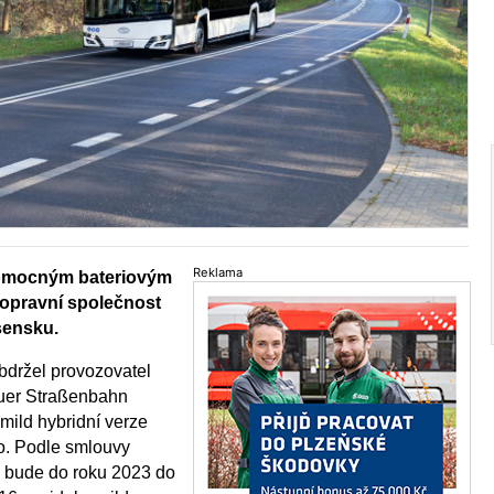
Reklama
pomocným bateriovým
opravní společnost
sensku.
bdržel provozovatel
uer Straßenbahn
ild hybridní verze
o. Podle smlouvy
 bude do roku 2023 do