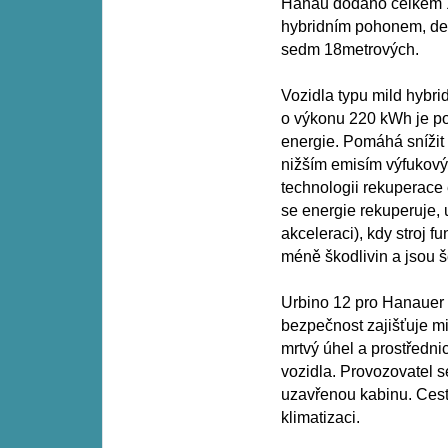
Hanau dodáno celkem 1
hybridním pohonem, de
sedm 18metrových.
Vozidla typu mild hybri
o výkonu 220 kWh je po
energie. Pomáhá snížit
nižším emisím výfukovýc
technologii rekuperace 
se energie rekuperuje, u
akceleraci), kdy stroj f
méně škodlivin a jsou še
Urbino 12 pro Hanauer
bezpečnost zajišťuje m
mrtvý úhel a prostřednic
vozidla. Provozovatel s
uzavřenou kabinu. Cest
klimatizaci.