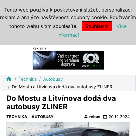
Tento web používá k poskytování služeb, personalizaci
reklam a analýze návštěvnosti soubory cookie. Používáním
tohoto webu s tím souhlasíte.
Souhlasím
Více
informací
Reklama
home
Technika
Autobusy
Do Mostu a Litvínova dodá dva autobusy ZLINER
Do Mostu a Litvínova dodá dva
autobusy ZLINER
person
date_range
TECHNIKA
-
AUTOBUSY
rebus
20.12.2024