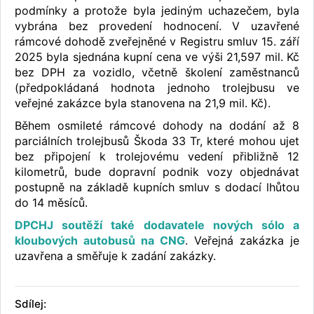
podmínky a protože byla jediným uchazečem, byla
vybrána bez provedení hodnocení. V uzavřené
rámcové dohodě zveřejněné v Registru smluv 15. září
2025 byla sjednána kupní cena ve výši 21,597 mil. Kč
bez DPH za vozidlo, včetně školení zaměstnanců
(předpokládaná hodnota jednoho trolejbusu ve
veřejné zakázce byla stanovena na 21,9 mil. Kč).
Během osmileté rámcové dohody na dodání až 8
parciálních trolejbusů Škoda 33 Tr, které mohou ujet
bez připojení k trolejovému vedení přibližně 12
kilometrů, bude dopravní podnik vozy objednávat
postupně na základě kupních smluv s dodací lhůtou
do 14 měsíců.
DPCHJ soutěží také dodavatele nových sólo a
kloubových autobusů na CNG
. Veřejná zakázka je
uzavřena a směřuje k zadání zakázky.
Sdílej: