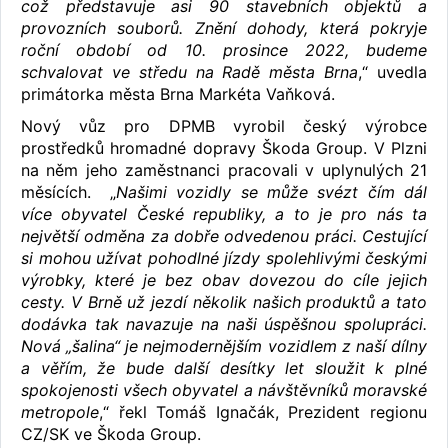
což představuje asi 90 stavebních objektů a
provozních souborů. Znění dohody, která pokryje
roční období od 10. prosince 2022, budeme
schvalovat ve středu na Radě města Brna
,“ uvedla
primátorka města Brna Markéta Vaňková.
Nový vůz pro DPMB vyrobil český výrobce
prostředků hromadné dopravy Škoda Group. V Plzni
na něm jeho zaměstnanci pracovali v uplynulých 21
měsících. „
Našimi vozidly se může svézt čím dál
více obyvatel České republiky, a to je pro nás ta
největší odměna za dobře odvedenou práci. Cestující
si mohou užívat pohodlné jízdy spolehlivými českými
výrobky, které je bez obav dovezou do cíle jejich
cesty. V Brně už jezdí několik našich produktů a tato
dodávka tak navazuje na naši úspěšnou spolupráci.
Nová „šalina“ je nejmodernějším vozidlem z naší dílny
a věřím, že bude další desítky let sloužit k plné
spokojenosti všech obyvatel a návštěvníků moravské
metropole
,“ řekl Tomáš Ignačák, Prezident regionu
CZ/SK ve Škoda Group.