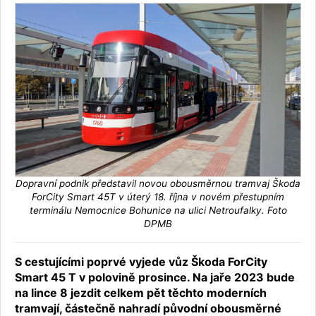
Dopravní podnik představil novou obousměrnou tramvaj Škoda
ForCity Smart 45T v úterý 18. října v novém přestupním
terminálu Nemocnice Bohunice na ulici Netroufalky. Foto
DPMB
S cestujícími poprvé vyjede vůz Škoda ForCity
Smart 45 T v polovině prosince. Na jaře 2023 bude
na lince 8 jezdit celkem pět těchto moderních
tramvají, částečně nahradí původní obousměrné