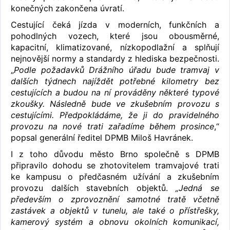
konečných zakončena úvratí.
Cestující čeká jízda v moderních, funkčních a
pohodlných vozech, které jsou obousměrné,
kapacitní, klimatizované, nízkopodlažní a splňují
nejnovější normy a standardy z hlediska bezpečnosti.
„
Podle požadavků Drážního úřadu bude tramvaj v
dalších týdnech najíždět potřebné kilometry bez
cestujících a budou na ní prováděny některé typové
zkoušky. Následně bude ve zkušebním provozu s
cestujícími. Předpokládáme, že ji do pravidelného
provozu na nové trati zařadíme během prosince
,“
popsal generální ředitel DPMB Miloš Havránek.
I z toho důvodu město Brno společně s DPMB
připravilo dohodu se zhotovitelem tramvajové trati
ke kampusu o předčasném užívání a zkušebním
provozu dalších stavebních objektů.
„Jedná se
především o zprovoznění samotné tratě včetně
zastávek a objektů v tunelu, ale také o přístřešky,
kamerový systém a obnovu okolních komunikací,