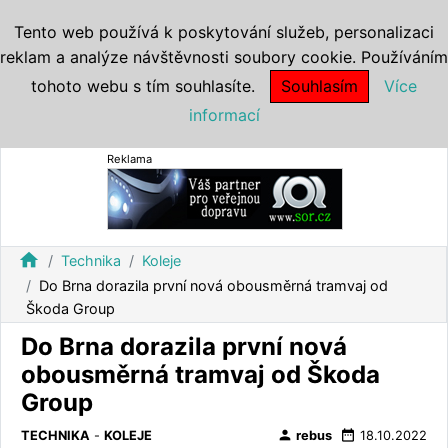
Tento web používá k poskytování služeb, personalizaci
reklam a analýze návštěvnosti soubory cookie. Používáním
tohoto webu s tím souhlasíte.
Souhlasím
Více
informací
Reklama
home
Technika
Koleje
Do Brna dorazila první nová obousměrná tramvaj od
Škoda Group
Do Brna dorazila první nová
obousměrná tramvaj od Škoda
Group
person
date_range
TECHNIKA
-
KOLEJE
rebus
18.10.2022