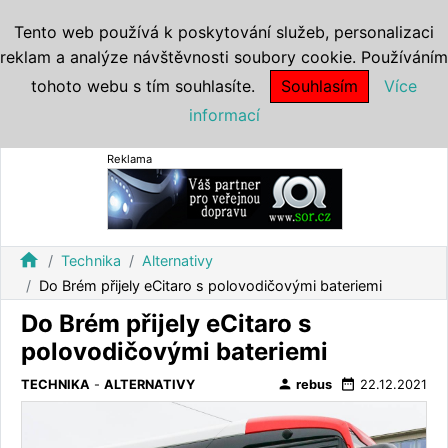
Tento web používá k poskytování služeb, personalizaci
reklam a analýze návštěvnosti soubory cookie. Používáním
tohoto webu s tím souhlasíte.
Souhlasím
Více
informací
Reklama
home
Technika
Alternativy
Do Brém přijely eCitaro s polovodičovými bateriemi
Do Brém přijely eCitaro s
polovodičovými bateriemi
person
date_range
TECHNIKA
-
ALTERNATIVY
rebus
22.12.2021