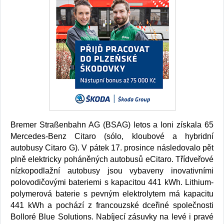
Bremer Straßenbahn AG (BSAG) letos a loni získala 65
Mercedes-Benz Citaro (sólo, kloubové a hybridní
autobusy Citaro G). V pátek 17. prosince následovalo pět
plně elektricky poháněných autobusů eCitaro. Třídveřové
nízkopodlažní autobusy jsou vybaveny inovativními
polovodičovými bateriemi s kapacitou 441 kWh. Lithium-
polymerová baterie s pevným elektrolytem má kapacitu
441 kWh a pochází z francouzské dceřiné společnosti
Bolloré Blue Solutions. Nabíjecí zásuvky na levé i pravé