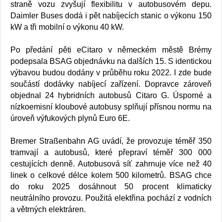
straně vozu zvyšují flexibilitu v autobusovém depu.
Daimler Buses dodá i pět nabíjecích stanic o výkonu 150
kW a tři mobilní o výkonu 40 kW.
Po předání pěti eCitaro v německém městě Brémy
podepsala BSAG objednávku na dalších 15. S identickou
výbavou budou dodány v průběhu roku 2022. I zde bude
součástí dodávky nabíjecí zařízení. Dopravce zároveň
objednal 24 hybridních autobusů Citaro G. Úsporné a
nízkoemisní kloubové autobusy splňují přísnou normu na
úroveň výfukových plynů Euro 6E.
Bremer Straßenbahn AG uvádí, že provozuje téměř 350
tramvají a autobusů, které přepraví téměř 300 000
cestujících denně. Autobusová síť zahrnuje více než 40
linek o celkové délce kolem 500 kilometrů. BSAG chce
do roku 2025 dosáhnout 50 procent klimaticky
neutrálního provozu. Použitá elektřina pochází z vodních
a větrných elektráren.