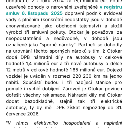
dodatku č. 2 z roku 2024, za 18,1 milionů eur. Podle
uzavřené dohody o narovnání zveřejněné
v registru
smluv 6. listopadu 2025
dopravní podnik evidoval
vady s plněním (konkrétní nedostatky jsou v dohodě
anonymizované jako obchodní tajemství) a uložil
výrobci tři smluvní pokuty. Otokar je považoval za
neopodstatněné a nedůvodné, v dohodě jsou
označené jako "sporné nároky". Partneři se dohodly
na urovnání těchto sporných nároků s tím, ž Otokar
dodá DPB náhradní díly na autobusy v celkové
hodnotě 1,4 milionů eur a tři nové autobusy o délce
12 metrů v celkové hodnotě 1,65 milionů eur. Dojezd
vozidel je uváděn v rozmezí 220-230 km na jedno
nabití. Součástí budou i tři nabíjecí stanice pro
pomalé i rychlé dobíjení. Zároveň je Otokar povinen
dořešit všechny reklamace. Náhradní díly má Otokar
dodat bezodkladně, stejně tak tři elektrické
autobusy, ty by měl DPB získat nejpozději do 31.
července 2026.
"
V rámci efektivního hospodaření a naplnění