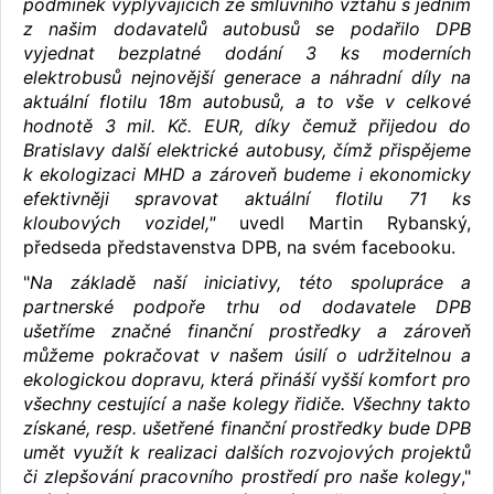
podmínek vyplývajících ze smluvního vztahu s jedním
z našim dodavatelů autobusů se podařilo DPB
vyjednat bezplatné dodání 3 ks moderních
elektrobusů nejnovější generace a náhradní díly na
aktuální flotilu 18m autobusů, a to vše v celkové
hodnotě 3 mil. Kč. EUR, díky čemuž přijedou do
Bratislavy další elektrické autobusy, čímž přispějeme
k ekologizaci MHD a zároveň budeme i ekonomicky
efektivněji spravovat aktuální flotilu 71 ks
kloubových vozidel,"
uvedl Martin Rybanský,
předseda představenstva DPB, na svém facebooku.
"
Na základě naší iniciativy, této spolupráce a
partnerské podpoře trhu od dodavatele DPB
ušetříme značné finanční prostředky a zároveň
můžeme pokračovat v našem úsilí o udržitelnou a
ekologickou dopravu, která přináší vyšší komfort pro
všechny cestující a naše kolegy řidiče. Všechny takto
získané, resp. ušetřené finanční prostředky bude DPB
umět využít k realizaci dalších rozvojových projektů
či zlepšování pracovního prostředí pro naše kolegy
,"