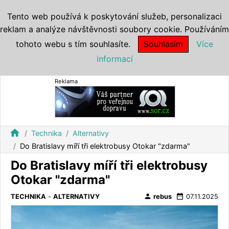
Tento web používá k poskytování služeb, personalizaci
reklam a analýze návštěvnosti soubory cookie. Používáním
tohoto webu s tím souhlasíte.
Souhlasím
Více
informací
Reklama
home
Technika
Alternativy
Do Bratislavy míří tři elektrobusy Otokar "zdarma"
Do Bratislavy míří tři elektrobusy
Otokar "zdarma"
person
date_range
TECHNIKA
-
ALTERNATIVY
rebus
07.11.2025